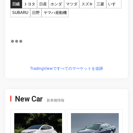
日経
トヨタ
日産
ホンダ
マツダ
スズキ
三菱
いすゞ
SUBARU
日野
ヤマハ発動機
TradingViewですべてのマーケットを追跡
New Car
新車種情報