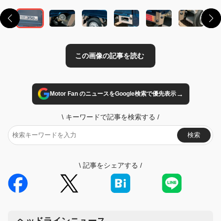
→
Motor Fan のニュースをGoogle検索で優先表示
\
キーワードで記事を検索する
/
検索
\
記事をシェアする
/