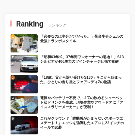
Ranking
ランキング
「必要なのは半分だけだった。」荷台半分シェルの
最強トランポスタイル
「昭和63年式、37年間ワンオーナーの意地！」S13
シルビアが400馬力のツインチャージ仕様で覚醒
「18歳、父から譲り受けたS130」そこから始まっ
た、ひとりの走り屋とフェアレディZの物語
電源やバッテリー不要で、-1℃の飲めるシャーベッ
ト状ドリンクを生成。現場作業やアウトドアに「ア
イススラリーメーカー」が便利！
これがクラウン!?「躍動感がたまらないスポーツエ
ステート！」エッジを強調したエアロに22インチホ
イールで武装