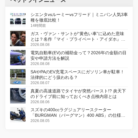
ヘッドラインニュース
シエンタvsルーミーvsフリード｜ミニバン人気3車
種を徹底比較！
14時間前
ガス・ヴァン・サントが“黄色い車”に込めた意味
とは？名作『マイ・プライベート・アイダホ』が
初のデジタルリマスター版で復活
2026.08.08
電気自動車(EV)の補助金って？2026年の金額の目
安や申請方法を解説
2026.08.08
SAやPAのEV充電スペースにガソリン車が駐車！
法律的にどう扱われる？
2026.08.07
真夏の高速道路でタイヤが突然バースト!? 炎天下
のドライブ前に知っておくべき点検内容とは
2026.08.06
スズキの400ccラグジュアリースクーター
「BURGMAN（バーグマン）400 ABS」の仕様を
変更し、8月18日に発売
2026.08.05