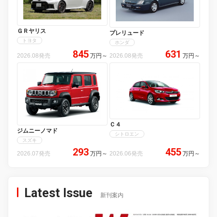
ＧＲヤリス
プレリュード
トヨタ
ホンダ
845
631
2026.08発売
万円
～
2026.08発売
万円
～
Ｃ４
ジムニーノマド
シトロエン
スズキ
293
455
2026.07発売
万円
～
2026.06発売
万円
～
Latest Issue
新刊案内