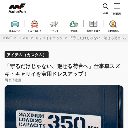
コ
ン
テ
検索
MENU
ン
ツ
へ
車ニュース
チューニング
イベント
中古車
新車カタログ
自動車求人
ス
HOME
スズキ
キャリイトラック
「守るだけじゃない、魅せる荷台へ」
キ
ッ
プ
アイテム（カスタム）
「守るだけじゃない、魅せる荷台へ」仕事車スズ
キ・キャリイを実用ドレスアップ！
写真7枚目