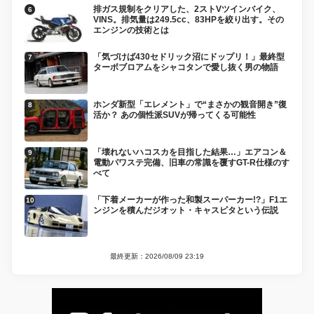
排ガス規制をクリアした、2ストVツインバイク、
VINS。排気量は249.5cc、83HPを絞り出す。その
エンジンの技術とは
「気づけば430セドリック沼にドップリ！」最終型
ターボブロアムをシャコタンで愛し抜く男の物語
ホンダ新型「エレメント」で“まさかの観音開き”復
活か？ あの個性派SUVが帰ってくる可能性
「壊れないハコスカを目指した結果…」エアコン＆
電動パワステ完備、旧車の常識を覆すGT-R仕様のす
べて
「下着メーカーが作った和製スーパーカー!?」F1エ
ンジンを積んだジオット・キャスピタという伝説
最終更新：2026/08/09 23:19