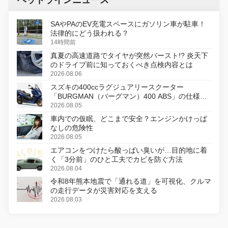
ヘッドラインニュース
SAやPAのEV充電スペースにガソリン車が駐車！
法律的にどう扱われる？
14時間前
真夏の高速道路でタイヤが突然バースト!? 炎天下
のドライブ前に知っておくべき点検内容とは
2026.08.06
スズキの400ccラグジュアリースクーター
「BURGMAN（バーグマン）400 ABS」の仕様を
変更し、8月18日に発売
2026.08.05
車内での仮眠、どこまで安全？エンジンかけっぱ
なしの危険性
2026.08.05
エアコンをつけたら酸っぱい臭いが…目的地に着
く「3分前」のひと工夫でカビを防ぐ方法
2026.08.04
令和8年熊本地震で「通れる道」を可視化、クルマ
の走行データが災害対応を支える
2026.08.03