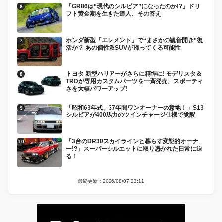
「GR86は“現代のシルビア”になったのか!?」ドリ
フト黄金期を生きた達人、その答え
ホンダ新型「エレメント」で“まさかの観音開き”復
活か？ あの個性派SUVが帰ってくる可能性
トヨタ 新型ハリアーがさらに精悍に! モデリスタ＆
TRDが専用カスタムパーツを一斉発売、スポーティ
さを大幅パワーアップ!
「昭和63年式、37年間ワンオーナーの意地！」S13
シルビアが400馬力のツインチャージ仕様で覚醒
「3台のDR30スカイラインと暮らす変態的オーナ
ー!?」スーパーシルエットに取り憑かれた日常に迫
る！
最終更新：2026/08/07 23:11