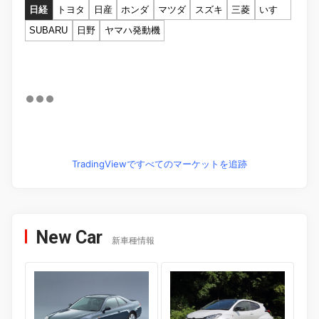
日経
トヨタ
日産
ホンダ
マツダ
スズキ
三菱
いすゞ
SUBARU
日野
ヤマハ発動機
TradingViewですべてのマーケットを追跡
New Car
新車種情報