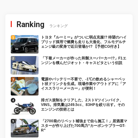
Ranking
ランキング
トヨタ『ルーミー』がついに弱点克服!? 待望のハイ
ブリッド採用で燃費も走りも大進化、フルモデルチ
ェンジ級の変身で近日登場か!? 【予想CG付き】
「下着メーカーが作った和製スーパーカー!?」F1エ
ンジンを積んだジオット・キャスピタという伝説
電源やバッテリー不要で、-1℃の飲めるシャーベッ
ト状ドリンクを生成。現場作業やアウトドアに「ア
イススラリーメーカー」が便利！
排ガス規制をクリアした、2ストVツインバイク、
VINS。排気量は249.5cc、83HPを絞り出す。その
エンジンの技術とは
「2700発のリベット補強まで自ら施工！」居酒屋マ
スターが作り上げた700馬力“カーボンケブラーGT-
R”