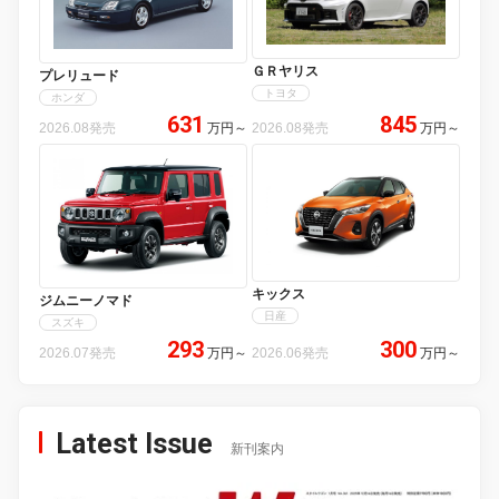
ＧＲヤリス
プレリュード
トヨタ
ホンダ
631
845
2026.08発売
万円
～
2026.08発売
万円
～
キックス
ジムニーノマド
日産
スズキ
293
300
2026.07発売
万円
～
2026.06発売
万円
～
Latest Issue
新刊案内