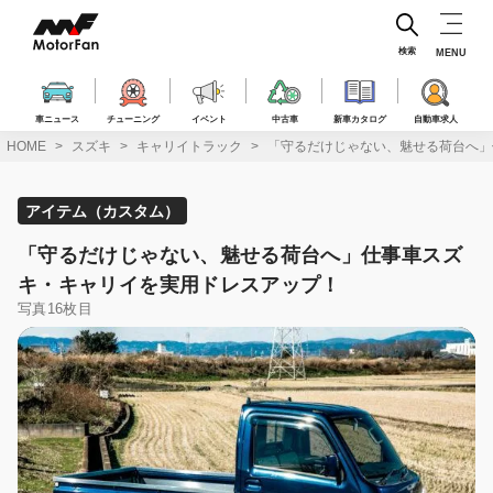
コ
ン
テ
検索
MENU
ン
ツ
へ
車ニュース
チューニング
イベント
中古車
新車カタログ
自動車求人
ス
HOME
スズキ
キャリイトラック
「守るだけじゃない、魅せる荷台へ」
キ
ッ
プ
アイテム（カスタム）
「守るだけじゃない、魅せる荷台へ」仕事車スズ
キ・キャリイを実用ドレスアップ！
写真16枚目