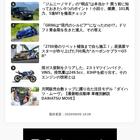
「ジムニーノマド」の“弱点”は本当か？ 買う前に知
っておきたい5つのポイント！小回り、燃費、101馬
力、5速MTを徹底チェック
「GR86は“現代のシルビア”になったのか!?」ドリ
フト黄金期を生きた達人、その答え
「2700発のリベット補強まで自ら施工！」居酒屋マ
スターが作り上げた700馬力“カーボンケブラーGT-
R”
排ガス規制をクリアした、2ストVツインバイク、
VINS。排気量は249.5cc、83HPを絞り出す。その
エンジンの技術とは
月間販売台数トップに躍り出た注目モデル「ダイハ
ツ・ムーヴ」【最新軽自動車 車種別解説
DAIHATSU MOVE】
最終更新：2026/08/06 19:08