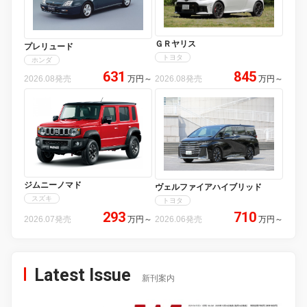
ＧＲヤリス
プレリュード
トヨタ
ホンダ
631
845
2026.08発売
万円
～
2026.08発売
万円
～
ジムニーノマド
ヴェルファイアハイブリッド
スズキ
トヨタ
293
710
2026.07発売
万円
～
2026.06発売
万円
～
Latest Issue
新刊案内