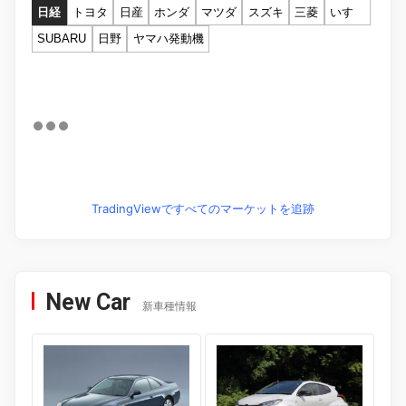
日経
トヨタ
日産
ホンダ
マツダ
スズキ
三菱
いすゞ
SUBARU
日野
ヤマハ発動機
TradingViewですべてのマーケットを追跡
New Car
新車種情報