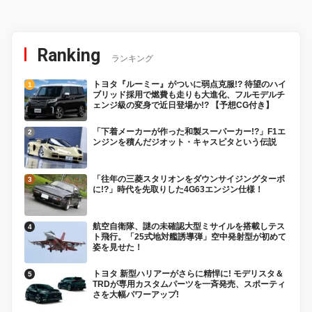
Ranking
ランキング
トヨタ『ルーミー』がついに弱点克服!? 待望のハイ
ブリッド採用で燃費も走りも大進化、フルモデルチ
ェンジ級の変身で近日登場か!? 【予想CG付き】
「下着メーカーが作った和製スーパーカー!?」F1エ
ンジンを積んだジオット・キャスピタという伝説
「往年の三菱スタリオンをダウンサイジングターボ
に!?」時代を先取りした4G63エンジン仕様！
航空自衛隊、謎の未確認大型ミサイルを搭載しテス
ト飛行。「25式地対艦誘導弾」空中発射型が初めて
姿を見せた！
トヨタ 新型ハリアーがさらに精悍に! モデリスタ＆
TRDが専用カスタムパーツを一斉発売、スポーティ
さを大幅パワーアップ!