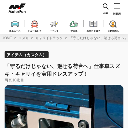
コ
ン
テ
検索
MENU
ン
ツ
へ
車ニュース
チューニング
イベント
中古車
新車カタログ
自動車求人
ス
HOME
スズキ
キャリイトラック
「守るだけじゃない、魅せる荷台へ」
キ
ッ
プ
アイテム（カスタム）
「守るだけじゃない、魅せる荷台へ」仕事車スズ
キ・キャリイを実用ドレスアップ！
写真10枚目