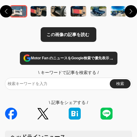
→
Motor Fan のニュースをGoogle検索で優先表示
\
キーワードで記事を検索する
/
検索
\
記事をシェアする
/