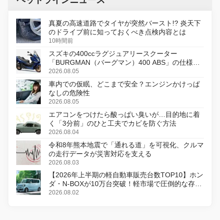
ヘッドラインニュース
真夏の高速道路でタイヤが突然バースト!? 炎天下
のドライブ前に知っておくべき点検内容とは
10時間前
スズキの400ccラグジュアリースクーター
「BURGMAN（バーグマン）400 ABS」の仕様を
変更し、8月18日に発売
2026.08.05
車内での仮眠、どこまで安全？エンジンかけっぱ
なしの危険性
2026.08.05
エアコンをつけたら酸っぱい臭いが…目的地に着
く「3分前」のひと工夫でカビを防ぐ方法
2026.08.04
令和8年熊本地震で「通れる道」を可視化、クルマ
の走行データが災害対応を支える
2026.08.03
【2026年上半期の軽自動車販売台数TOP10】ホン
ダ・N-BOXが10万台突破！軽市場で圧倒的な存在
感
2026.08.02