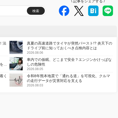
\
記事をシェアする
/
検索
！法
真夏の高速道路でタイヤが突然バースト!? 炎天下の
ドライブ前に知っておくべき点検内容とは
2026.08.06
車内での仮眠、どこまで安全？エンジンかけっぱな
様を変
しの危険性
2026.08.05
着く
令和8年熊本地震で「通れる道」を可視化、クルマ
の走行データが災害対応を支える
2026.08.03