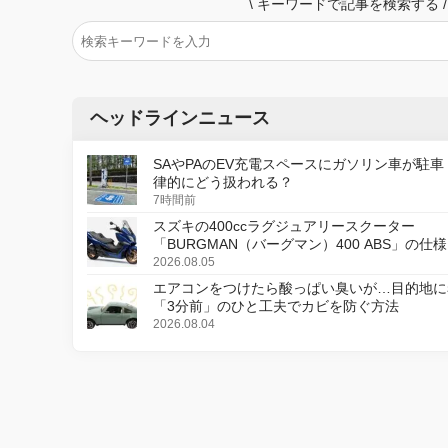
\
キーワードで記事を検索する
/
ヘッドラインニュース
SAやPAのEV充電スペースにガソリン車が駐車
律的にどう扱われる？
7時間前
スズキの400ccラグジュアリースクーター
「BURGMAN（バーグマン）400 ABS」の仕
更し、8月18日に発売
2026.08.05
エアコンをつけたら酸っぱい臭いが…目的地に
「3分前」のひと工夫でカビを防ぐ方法
2026.08.04