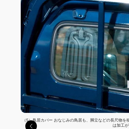
（5）鳥居カバー おなじみの鳥居も、脚立などの長尺物を
は加工が