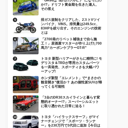
「GR86は“現代のシルビア”になったの
か!?」ドリフト黄金期を生きた達人、
その答え
排ガス規制をクリアした、2ストVツイ
ンバイク、VINS。排気量は249.5cc、
83HPを絞り出す。そのエンジンの技術
とは
「2700発のリベット補強まで自ら施
工！」居酒屋マスターが作り上げた700
馬力“カーボンケブラーGT-R”
トヨタ 新型ハリアーがさらに精悍に! モ
デリスタ＆TRDが専用カスタムパーツ
を一斉発売、スポーティさを大幅パワ
ーアップ!
ホンダ新型「エレメント」で“まさかの
観音開き”復活か？ あの個性派SUVが帰
ってくる可能性
「3台のDR30スカイラインと暮らす変
態的オーナー!?」スーパーシルエット
に取り憑かれた日常に迫る！
トヨタ「ハイラックスサーフ」がマイ
ナーチェンジで「スポーツ・ランナ
ー」を230万円で3代目に追加【今日は