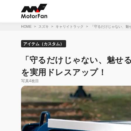
コ
ン
テ
ン
ツ
HOME
スズキ
キャリイトラック
「守るだけじゃない、魅
へ
ス
キ
アイテム（カスタム）
ッ
プ
「守るだけじゃない、魅せ
を実用ドレスアップ！
写真4枚目