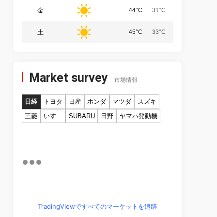
金
44°C
31°C
土
45°C
33°C
Market survey
市場情報
日経
トヨタ
日産
ホンダ
マツダ
スズキ
三菱
いすゞ
SUBARU
日野
ヤマハ発動機
TradingViewですべてのマーケットを追跡