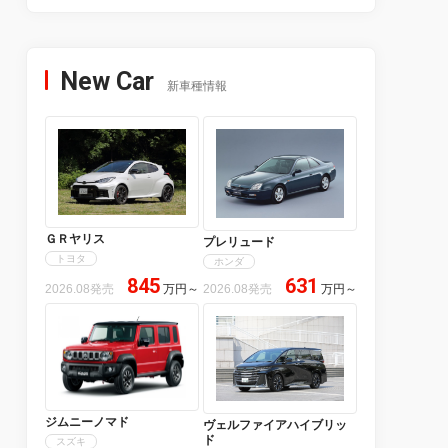
New Car
新車種情報
ＧＲヤリス
プレリュード
トヨタ
ホンダ
845
631
2026.08発売
万円
～
2026.08発売
万円
～
ジムニーノマド
ヴェルファイアハイブリッ
ド
スズキ