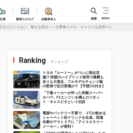
検索
MENU
古車
新車カタログ
自動車求人
守るだけじゃない、魅せる荷台へ」仕事車スズキ・キャリイを実用ドレスアップ！
Ranking
ランキング
トヨタ『ルーミー』がついに弱点克
服!? 待望のハイブリッド採用で燃費も
走りも大進化、フルモデルチェンジ級
の変身で近日登場か!? 【予想CG付き】
「下着メーカーが作った和製スーパー
カー!?」F1エンジンを積んだジオッ
ト・キャスピタという伝説
電源やバッテリー不要で、-1℃の飲める
シャーベット状ドリンクを生成。現場
作業やアウトドアに「アイススラリー
メーカー」が便利！