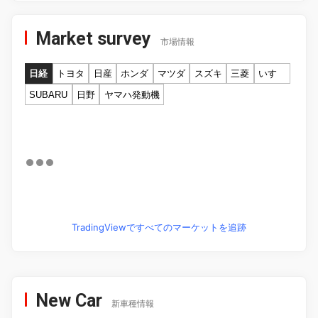
Market survey
市場情報
日経
トヨタ
日産
ホンダ
マツダ
スズキ
三菱
いすゞ
SUBARU
日野
ヤマハ発動機
TradingViewですべてのマーケットを追跡
New Car
新車種情報