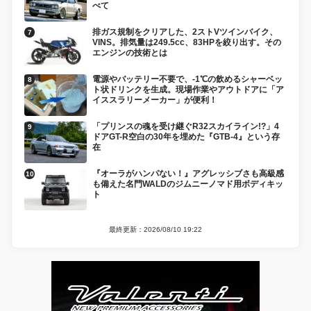
べて
排ガス規制をクリアした、2ストVツインバイク、
VINS。排気量は249.5cc、83HPを絞り出す。その
エンジンの技術とは
電源やバッテリー不要で、-1℃の飲めるシャーベッ
ト状ドリンクを生成。現場作業やアウトドアに「ア
イススラリーメーカー」が便利！
「プリンスの魂を受け継ぐR32スカイライン!?」4
ドアGT-R空白の30年を埋めた『GTB-4』という存
在
『オーラがハンパない！』アグレッシブさも高級感
も備えた名門WALDのジムニーノマド用ボディキッ
ト
最終更新：2026/08/10 19:22