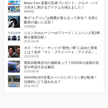
Motor-Fan 真夏の読者プレゼント。クルマ・バイ
ク好きに刺さるアイテムを揃えました！
8時間前
車の“エアコン”は燃費が落ちるって本当？ 冷房と
暖房の違いに注目！
10時間前
シエンタvsルーミーvsフリード｜ミニバン人気3車
種を徹底比較！
2026.08.09
ガス・ヴァン・サントが“黄色い車”に込めた意味
とは？名作『マイ・プライベート・アイダホ』が
初のデジタルリマスター版で復活
2026.08.08
電気自動車(EV)の補助金って？2026年の金額の目
安や申請方法を解説
2026.08.08
SAやPAのEV充電スペースにガソリン車が駐車！
法律的にどう扱われる？
2026.08.07