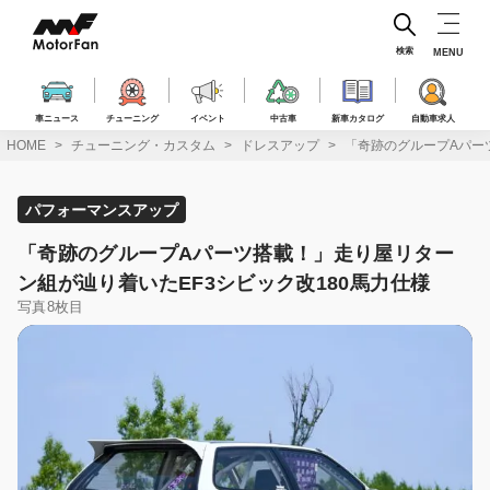
コ
ン
テ
検索
MENU
ン
ツ
へ
車ニュース
チューニング
イベント
中古車
新車カタログ
自動車求人
ス
HOME
チューニング・カスタム
ドレスアップ
「奇跡のグループAパー
キ
ッ
プ
パフォーマンスアップ
「奇跡のグループAパーツ搭載！」走り屋リター
ン組が辿り着いたEF3シビック改180馬力仕様
写真8枚目