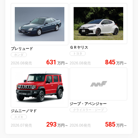
ＧＲヤリス
プレリュード
トヨタ
ホンダ
631
845
2026.08発売
万円
～
2026.08発売
万円
～
ジープ・アベンジャー
クライスラー・ジープ
ジムニーノマド
スズキ
293
585
2026.07発売
万円
～
2026.06発売
万円
～