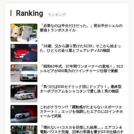
Ranking
ランキング
「必要なのは半分だけだった。」荷台半分シェルの
最強トランポスタイル
「18歳、父から譲り受けたS130」そこから始まっ
た、ひとりの走り屋とフェアレディZの物語
「昭和63年式、37年間ワンオーナーの意地！」S13
シルビアが400馬力のツインチャージ仕様で覚醒
「気づけば430セドリック沼にドップリ！」最終型
ターボブロアムをシャコタンで愛し抜く男の物語
これがクラウン!?「躍動感がたまらないスポーツエ
ステート！」エッジを強調したエアロに22インチホ
イールで武装
「壊れないハコスカを目指した結果…」エアコン＆
電動パワステ完備、旧車の常識を覆すGT-R仕様のす