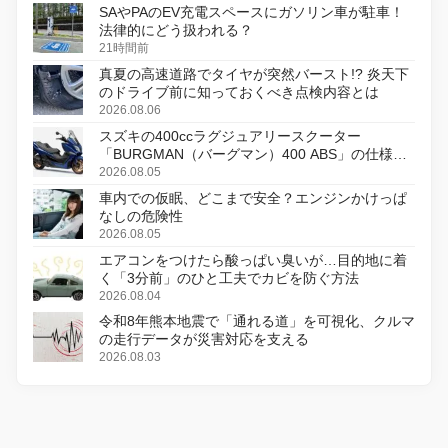
SAやPAのEV充電スペースにガソリン車が駐車！
法律的にどう扱われる？
21時間前
真夏の高速道路でタイヤが突然バースト!? 炎天下
のドライブ前に知っておくべき点検内容とは
2026.08.06
スズキの400ccラグジュアリースクーター
「BURGMAN（バーグマン）400 ABS」の仕様を
変更し、8月18日に発売
2026.08.05
車内での仮眠、どこまで安全？エンジンかけっぱ
なしの危険性
2026.08.05
エアコンをつけたら酸っぱい臭いが…目的地に着
く「3分前」のひと工夫でカビを防ぐ方法
2026.08.04
令和8年熊本地震で「通れる道」を可視化、クルマ
の走行データが災害対応を支える
2026.08.03