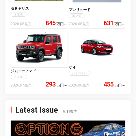
ＧＲヤリス
プレリュード
トヨタ
ホンダ
845
631
2026.08発売
万円
～
2026.08発売
万円
～
Ｃ４
ジムニーノマド
シトロエン
スズキ
293
455
2026.07発売
万円
～
2026.06発売
万円
～
Latest Issue
新刊案内