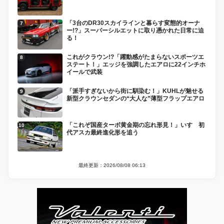
「3台のDR30スカイラインと暮らす変態的オーナ
ー!?」スーパーシルエットに取り憑かれた日常に迫
る！
これがクラウン!?「躍動感がたまらないスポーツエ
ステート！」エッジを強調したエアロに22インチホ
イールで武装
「派手すぎないから街に馴染む！」KUHLが魅せる
新型クラウンセダンの“大人な”薄型フラップエアロ
「これぞ国産ターボ黄金期の忘れ形見！」いすゞ初
代アスカ最終進化形を追う
最終更新：2026/08/08 06:13