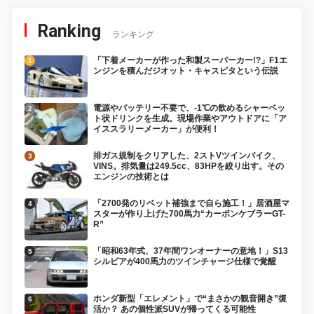
Ranking
ランキング
「下着メーカーが作った和製スーパーカー!?」F1エ
ンジンを積んだジオット・キャスピタという伝説
電源やバッテリー不要で、-1℃の飲めるシャーベッ
ト状ドリンクを生成。現場作業やアウトドアに「ア
イススラリーメーカー」が便利！
排ガス規制をクリアした、2ストVツインバイク、
VINS。排気量は249.5cc、83HPを絞り出す。その
エンジンの技術とは
「2700発のリベット補強まで自ら施工！」居酒屋マ
スターが作り上げた700馬力“カーボンケブラーGT-
R”
「昭和63年式、37年間ワンオーナーの意地！」S13
シルビアが400馬力のツインチャージ仕様で覚醒
ホンダ新型「エレメント」で“まさかの観音開き”復
活か？ あの個性派SUVが帰ってくる可能性