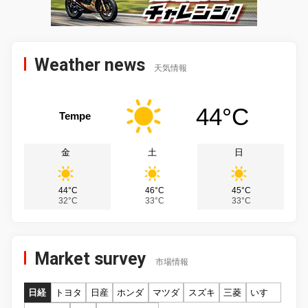
Weather news
天気情報
44°C
Tempe
金
土
日
44°C
46°C
45°C
32°C
33°C
33°C
Market survey
市場情報
日経
トヨタ
日産
ホンダ
マツダ
スズキ
三菱
いすゞ