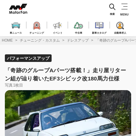
コ
ン
テ
検索
MENU
ン
ツ
へ
車ニュース
チューニング
イベント
中古車
新車カタログ
自動車求人
ス
HOME
チューニング・カスタム
ドレスアップ
「奇跡のグループAパー
キ
ッ
プ
パフォーマンスアップ
「奇跡のグループAパーツ搭載！」走り屋リター
ン組が辿り着いたEF3シビック改180馬力仕様
写真1枚目