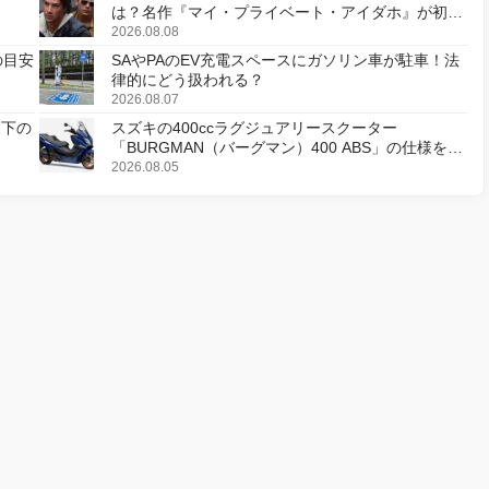
は？名作『マイ・プライベート・アイダホ』が初の
デジタルリマスター版で復活
2026.08.08
の目安
SAやPAのEV充電スペースにガソリン車が駐車！法
律的にどう扱われる？
2026.08.07
天下の
スズキの400ccラグジュアリースクーター
「BURGMAN（バーグマン）400 ABS」の仕様を変
更し、8月18日に発売
2026.08.05