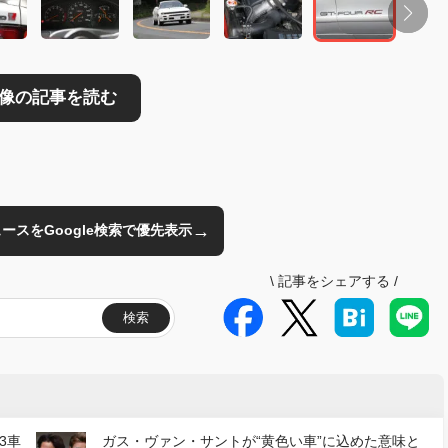
→
のニュースをGoogle検索で優先表示
\
記事をシェアする
/
検索
3車
ガス・ヴァン・サントが“黄色い車”に込めた意味と