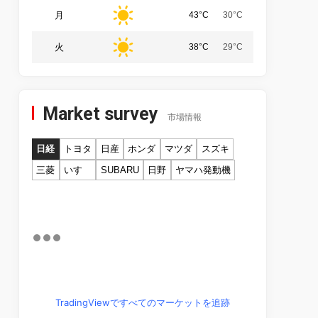
月
43°C
30°C
火
38°C
29°C
Market survey
市場情報
日経
トヨタ
日産
ホンダ
マツダ
スズキ
三菱
いすゞ
SUBARU
日野
ヤマハ発動機
TradingViewですべてのマーケットを追跡