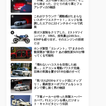
「18歳、父から譲り受けたS130」そこ
から始まった、ひとりの走り屋とフェ
アレディZの物語
これがクラウン!?「躍動感がたまらな
いスポーツエステート！」エッジを強
調したエアロに22インチホイールで武
装
排ガス規制をクリアした、2ストVツイ
ンバイク、VINS。排気量は249.5cc、
83HPを絞り出す。そのエンジンの技術
とは
ホンダ新型「エレメント」で“まさかの
観音開き”復活か？ あの個性派SUVが帰
ってくる可能性
「壊れないハコスカを目指した結
果…」エアコン＆電動パワステ完備、
旧車の常識を覆すGT-R仕様のすべて
「気づけば430セドリック沼にドップ
リ！」最終型ターボブロアムをシャコ
タンで愛し抜く男の物語
「下着メーカーが作った和製スーパー
カー!?」F1エンジンを積んだジオッ
ト・キャスピタという伝説