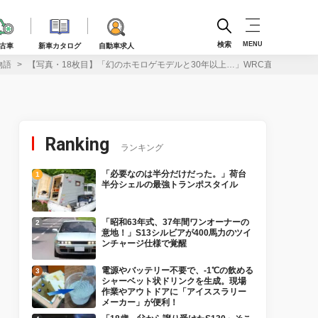
検索
MENU
古車
新車カタログ
自動車求人
物語
【写真・18枚目】「幻のホモロゲモデルと30年以上…」WRC直系ST185型セ
Ranking
ランキング
「必要なのは半分だけだった。」荷台
半分シェルの最強トランポスタイル
「昭和63年式、37年間ワンオーナーの
意地！」S13シルビアが400馬力のツイ
ンチャージ仕様で覚醒
電源やバッテリー不要で、-1℃の飲める
シャーベット状ドリンクを生成。現場
作業やアウトドアに「アイススラリー
メーカー」が便利！