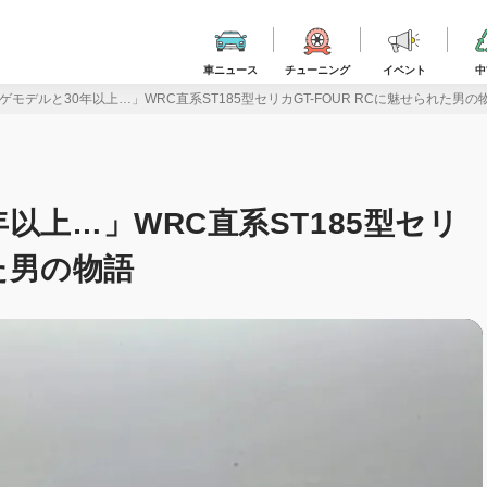
車ニュース
チューニング
イベント
中
モデルと30年以上…」WRC直系ST185型セリカGT-FOUR RCに魅せられた男の
以上…」WRC直系ST185型セリ
れた男の物語