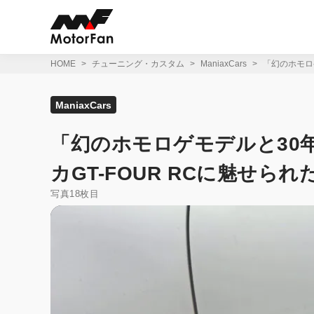
コ
ン
テ
ン
ツ
HOME
チューニング・カスタム
ManiaxCars
「幻のホモロゲ
へ
ス
キ
ManiaxCars
ッ
プ
「幻のホモロゲモデルと30年
カGT-FOUR RCに魅せら
写真18枚目