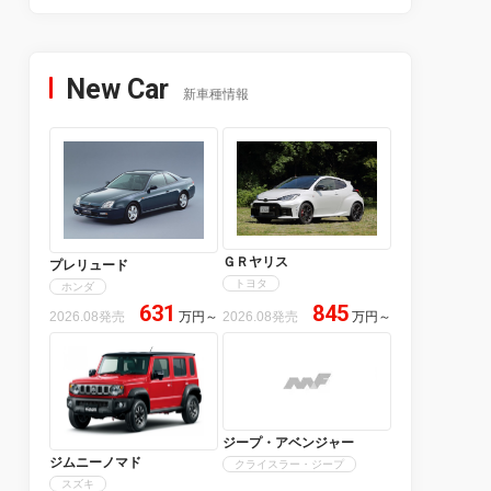
New Car
新車種情報
ＧＲヤリス
プレリュード
トヨタ
ホンダ
631
845
2026.08発売
万円
～
2026.08発売
万円
～
ジープ・アベンジャー
ジムニーノマド
クライスラー・ジープ
スズキ