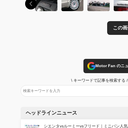
Motor Fan 
\
キーワードで記事を検索する
/
ヘッドラインニュース
シエンタvsルーミーvsフリード｜ミニバン人気