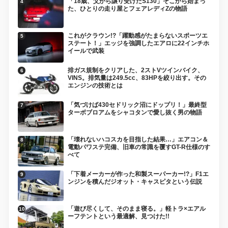
「18歳、父から譲り受けたS130」そこから始まっ
た、ひとりの走り屋とフェアレディZの物語
これがクラウン!?「躍動感がたまらないスポーツエ
ステート！」エッジを強調したエアロに22インチホ
イールで武装
排ガス規制をクリアした、2ストVツインバイク、
VINS。排気量は249.5cc、83HPを絞り出す。その
エンジンの技術とは
「気づけば430セドリック沼にドップリ！」最終型
ターボブロアムをシャコタンで愛し抜く男の物語
「壊れないハコスカを目指した結果…」エアコン＆
電動パワステ完備、旧車の常識を覆すGT-R仕様のす
べて
「下着メーカーが作った和製スーパーカー!?」F1エ
ンジンを積んだジオット・キャスピタという伝説
「遊び尽くして、そのまま寝る。」軽トラ×エアル
ーフテントという最適解、見つけた!!