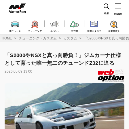
コ
ン
テ
検索
MENU
ン
ツ
へ
車ニュース
チューニング
イベント
中古車
新車カタログ
自動車求人
ス
HOME
チューニング・カスタム
カスタム
「S2000やNSXと真っ向
キ
ッ
プ
「S2000やNSXと真っ向勝負！」ジムカーナ仕様
として育った唯一無二のチューンドZ32に迫る
2026.05.09 13:00