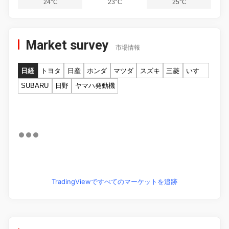
24°C
23°C
25°C
Market survey
市場情報
日経
トヨタ
日産
ホンダ
マツダ
スズキ
三菱
いすゞ
SUBARU
日野
ヤマハ発動機
TradingViewですべてのマーケットを追跡