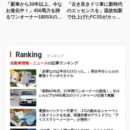
「新車から30年以上、今な
「古き良きドリ車に新時代
お進化中！」450馬力を誇
のエッセンスを」温故知新
るワンオーナー180SXの現
で仕上げたFC3Sがカッコ
在
良すぎる!!
Ranking
ランキング
自動車情報・ニュース
の記事ランキング
「必要なのは半分だけだった。」荷台半分シェルの
最強トランポスタイル
「昭和63年式、37年間ワンオーナーの意地！」S13
シルビアが400馬力のツインチャージ仕様で覚醒
電源やバッテリー不要で、-1℃の飲めるシャーベッ
ト状ドリンクを生成。現場作業やアウトドアに「ア
イススラリーメーカー」が便利！