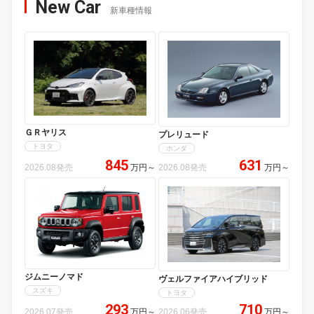
New Car
新車種情報
ＧＲヤリス
プレリュード
トヨタ
ホンダ
845
631
2026.08発売
万円
～
2026.08発売
万円
～
ジムニーノマド
ヴェルファイアハイブリッド
スズキ
トヨタ
293
710
2026.07発売
万円
～
2026.06発売
万円
～