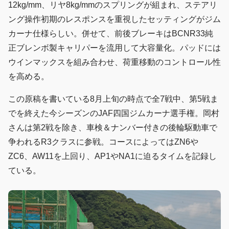
12kg/mm、リヤ8kg/mmのスプリングが組まれ、ステアリ
ング操作初期のレスポンスを重視したセッティングがジム
カーナ仕様らしい。併せて、前後ブレーキはBCNR33純
正ブレンボ製キャリパーを流用して大容量化。パッドには
ウインマックスを組み合わせ、荷重移動のコントロール性
を高める。
この原稿を書いている8月上旬の時点で全7戦中、第5戦ま
でを終えた今シーズンのJAF四国ジムカーナ選手権。岡村
さんは第2戦を除き、車検＆ナンバー付きの後輪駆動車で
争われるR3クラスに参戦。コースによってはZN6や
ZC6、AW11を上回り、AP1やNA1に迫るタイムを記録し
ている。