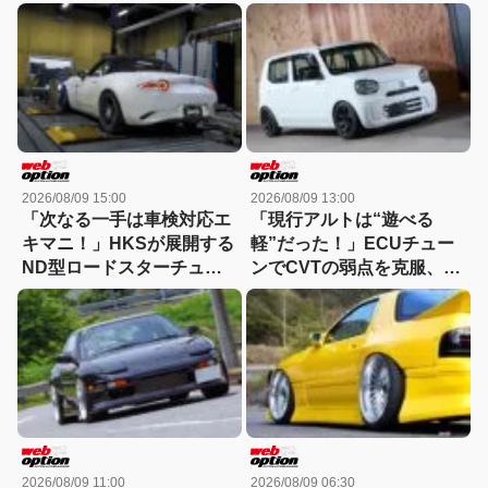
ング列伝［GT-R Festival］
刺さる逸材だ
2026/08/09 15:00
2026/08/09 13:00
「次なる一手は車検対応エ
「現行アルトは“遊べる
キマニ！」HKSが展開する
軽”だった！」ECUチュー
ND型ロードスターチュー
ンでCVTの弱点を克服、ス
ニング最前線
ポーツ性能が大幅進化
2026/08/09 11:00
2026/08/09 06:30