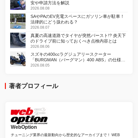
安や申請方法を解説
2026.08.08
SAやPAのEV充電スペースにガソリン車が駐車！
法律的にどう扱われる？
2026.08.07
真夏の高速道路でタイヤが突然バースト!? 炎天下
のドライブ前に知っておくべき点検内容とは
2026.08.06
スズキの400ccラグジュアリースクーター
「BURGMAN（バーグマン）400 ABS」の仕様を
変更し、8月18日に発売
2026.08.05
著者プロフィール
WebOption
チューニング業界の最新動向から歴史的なアーカイブまで！ WEB