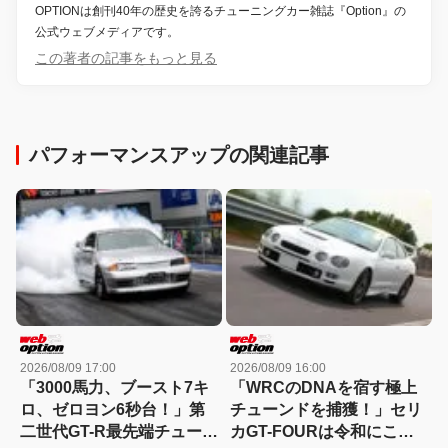
OPTIONは創刊40年の歴史を誇るチューニングカー雑誌『Option』の
公式ウェブメディアです。
この著者の記事をもっと見る
パフォーマンスアップの関連記事
2026/08/09 17:00
2026/08/09 16:00
「3000馬力、ブースト7キ
「WRCのDNAを宿す極上
ロ、ゼロヨン6秒台！」第
チューンドを捕獲！」セリ
二世代GT-R最先端チューニ
カGT-FOURは令和にこそ