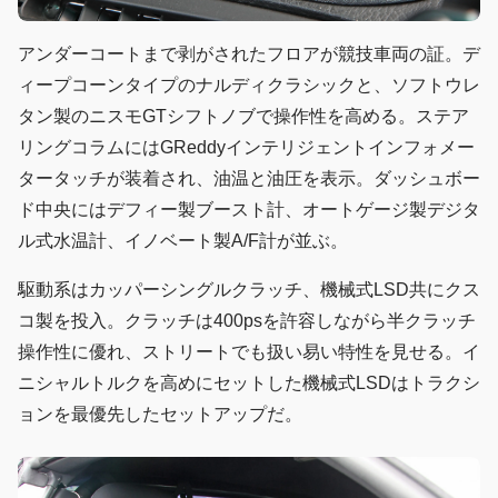
アンダーコートまで剥がされたフロアが競技車両の証。デ
ィープコーンタイプのナルディクラシックと、ソフトウレ
タン製のニスモGTシフトノブで操作性を高める。ステア
リングコラムにはGReddyインテリジェントインフォメー
タータッチが装着され、油温と油圧を表示。ダッシュボー
ド中央にはデフィー製ブースト計、オートゲージ製デジタ
ル式水温計、イノベート製A/F計が並ぶ。
駆動系はカッパーシングルクラッチ、機械式LSD共にクス
コ製を投入。クラッチは400psを許容しながら半クラッチ
操作性に優れ、ストリートでも扱い易い特性を見せる。イ
ニシャルトルクを高めにセットした機械式LSDはトラクシ
ョンを最優先したセットアップだ。