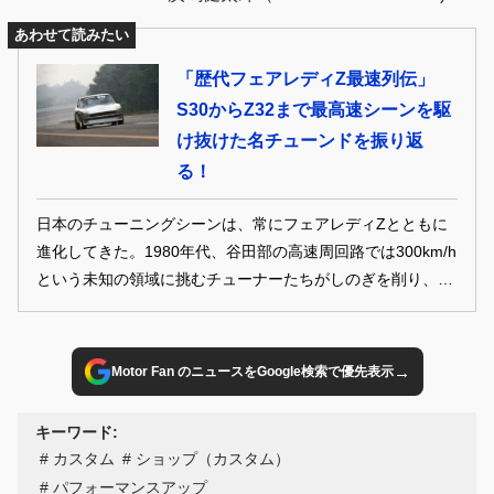
あわせて読みたい
「歴代フェアレディZ最速列伝」
S30からZ32まで最高速シーンを駆
け抜けた名チューンドを振り返
る！
日本のチューニングシーンは、常にフェアレディZとともに
進化してきた。1980年代、谷田部の高速周回路では300km/h
という未知の領域に挑むチューナーたちがしのぎを削り、
数々の伝説が生まれた。L型からVGへと進化を遂げながら、
記録を塗り替え続けた最速マシンたち。その軌跡を振り返
る。
→
Motor Fan のニュースをGoogle検索で優先表示
キーワード:
カスタム
ショップ（カスタム）
パフォーマンスアップ