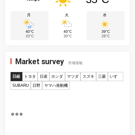
月
火
水
40°C
40°C
39°C
33°C
30°C
28°C
Market survey
市場情報
日経
トヨタ
日産
ホンダ
マツダ
スズキ
三菱
いすゞ
SUBARU
日野
ヤマハ発動機