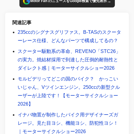
→
Motor Fan のニュースをGoogle検索で優先表示
関連記事
235ccのシグナスグリファス。B-TASのスクータ
ーレース仕様、どんなパーツで構成してるの？
スクーター駆動系の革命、REVENO「STC26」
の実力。焼結材採用で到達した圧倒的耐熱性と
ダイレクト感｜モーターサイクルショー2026
モルビデリってどこの国のバイク？ かっこい
いじゃん、Vツインエンジン。250ccの新型クル
ーザーが上陸です！【モーターサイクルショー
2026】
イナバ物置が制作したバイク用デザイナーズガ
レージ。見た目ヨシ、機能ヨシ、防犯性ヨシ！
｜モーターサイクルショー2026