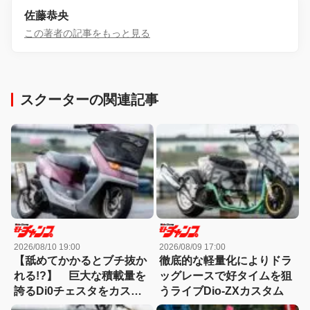
佐藤恭央
この著者の記事をもっと見る
スクーターの関連記事
2026/08/10 19:00
2026/08/09 17:00
【舐めてかかるとブチ抜か
徹底的な軽量化によりドラ
れる!?】 巨大な積載量を
ッグレースで好タイムを狙
誇るDi0チェスタをカスタ
うライブDio-ZXカスタム
マイズ！