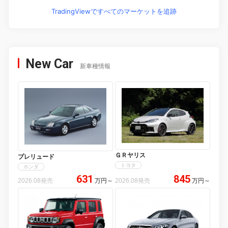
TradingViewですべてのマーケットを追跡
New Car
新車種情報
ＧＲヤリス
プレリュード
トヨタ
ホンダ
631
845
2026.08発売
万円
～
2026.08発売
万円
～