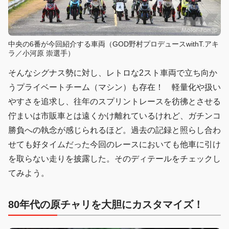
中央の6番が今回紹介する車両（GOD野村プロデュースwithT.アキ
ラ／小河原 崇選手）
そんなシグナス勢に対し、レトロな2スト車両で立ち向か
うプライベートチーム（マシン）も存在！ 軽量化や扱い
やすさを追求し、往年のスプリントレースを彷彿とさせる
佇まいは市販車とは遠くかけ離れているけれど、ガチンコ
勝負への執念が感じられるほど。過去の記録と照らし合わ
せても好タイムだった今回のレースにおいても他車に引け
を取らない走りを披露した。そのディテールをチェックし
てみよう。
80年代の原チャリを大胆にカスタマイズ！