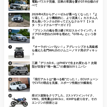
電動パワステ完備、旧車の常識を覆すGT-R仕様のす
べて
2026年4月からディーゼルが選べなくなった！『よ
り逞しく、より機能的に、より泥臭く』カスタム人
気も高いランクル250ってどんなクルマ？【トヨ
タ・ランドクルーザーガイド】
「プリンスの魂を受け継ぐR32スカイライン!?」4
ドアGT-R空白の30年を埋めた『GTB-4』という存
在
『オーラがハンパない！』アグレッシブさも高級感
も備えた名門WALDのジムニーノマド用ボディキッ
ト
三菱「デリカD:6」はPHEVで生まれ変わる？ 次期
型が目指す“唯一無二”の最強SUVミニバン
「現行アルトは“遊べる軽”だった！」ECUチューン
でCVTの弱点を克服、スポーツ性能が大幅進化
排ガス規制をクリアした、2ストVツインバイク、
VINS。排気量は249.5cc、83HPを絞り出す。その
エンジンの技術とは