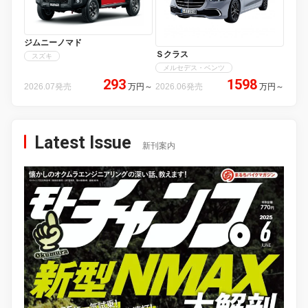
ジムニーノマド
Ｓクラス
スズキ
メルセデス・ベンツ
293
1598
2026.07発売
万円
～
2026.06発売
万円
～
Latest Issue
新刊案内