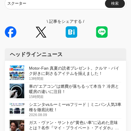
検索
\
記事をシェアする
/
ヘッドラインニュース
Motor-Fan 真夏の読者プレゼント。クルマ・バイ
ク好きに刺さるアイテムを揃えました！
13時間前
車の“エアコン”は燃費が落ちるって本当？ 冷房と
暖房の違いに注目！
15時間前
シエンタvsルーミーvsフリード｜ミニバン人気3車
種を徹底比較！
2026.08.09
ガス・ヴァン・サントが“黄色い車”に込めた意味
とは？名作『マイ・プライベート・アイダホ』が