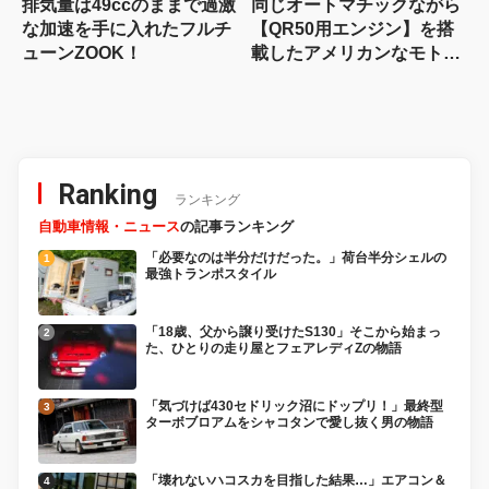
排気量は49ccのままで過激
同じオートマチックながら
な加速を手に入れたフルチ
【QR50用エンジン】を搭
ューンZOOK！
載したアメリカンなモトコ
ンポカスタム！
Ranking
ランキング
自動車情報・ニュース
の記事ランキング
「必要なのは半分だけだった。」荷台半分シェルの
最強トランポスタイル
「18歳、父から譲り受けたS130」そこから始まっ
た、ひとりの走り屋とフェアレディZの物語
「気づけば430セドリック沼にドップリ！」最終型
ターボブロアムをシャコタンで愛し抜く男の物語
「壊れないハコスカを目指した結果…」エアコン＆