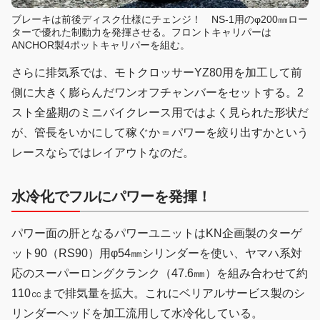
ブレーキは前後ディスク仕様にチェンジ！ NS-1用のφ200㎜ロー
ターで優れた制動力を発揮させる。フロントキャリパーは
ANCHOR製4ポットキャリパーを組む。
さらに排気系では、モトクロッサーYZ80用を加工して前
側に大きく膨らんだワンオフチャンバーをセットする。2
スト全盛期のミニバイクレース用ではよく見られた形状だ
が、管長をいかにして稼ぐか＝パワーを絞り出すかという
レースならではレイアウトなのだ。
水冷化でフルにパワーを発揮！
パワー面の肝となるパワーユニットはKN企画製のターゲ
ット90（RS90）用φ54㎜シリンダーを使い、ヤマハ系対
応のスーパーロングクランク（47.6㎜）を組み合わせて約
110㏄まで排気量を拡大。これにベリアルサービス製のシ
リンダーヘッドを加工流用して水冷化している。