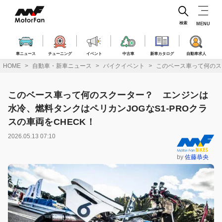
コ
ン
テ
検索
MENU
ン
ツ
へ
車ニュース
チューニング
イベント
中古車
新車カタログ
自動車求人
ス
HOME
自動車・新車ニュース
バイクイベント
このベース車って何のスク
キ
ッ
プ
このベース車って何のスクーター？ エンジンは
水冷、燃料タンクはペリカンJOGなS1-PROクラ
スの車両をCHECK！
2026.05.13 07:10
by
佐藤恭央