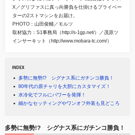
X／グリファスに真っ向勝負を仕掛けるプライベー
ターの2ストマシンをお届け。
PHOTO：山田俊輔／モルツ
取材協力：S1事務局（http://s-1gp.net/）／茂原ツ
インサーキット（http://www.mobara-tc.com/）
INDEX
多勢に無勢!? シグナス系にガチンコ勝負！
80年代の原チャリを大胆にカスタマイズ！
水冷化でフルにパワーを発揮！
細かなセッティングやワンオフ外装も見どころ
多勢に無勢!? シグナス系にガチンコ勝負！