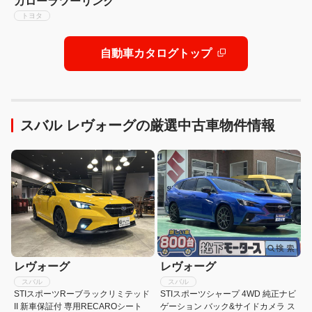
カローラツーリング
トヨタ
自動車カタログトップ
スバル レヴォーグの厳選中古車物件情報
レヴォーグ
レヴォーグ
スバル
スバル
STIスポーツRーブラックリミテッド
STIスポーツシャープ 4WD 純正ナビ
II 新車保証付 専用RECAROシート
ゲーション バック&サイドカメラ ス