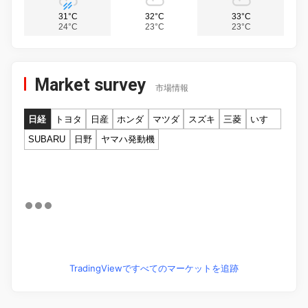
31°C
32°C
33°C
24°C
23°C
23°C
Market survey
市場情報
日経
トヨタ
日産
ホンダ
マツダ
スズキ
三菱
いすゞ
SUBARU
日野
ヤマハ発動機
TradingViewですべてのマーケットを追跡