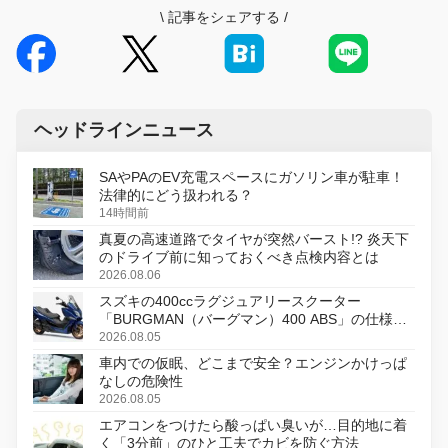
\
記事をシェアする
/
ヘッドラインニュース
SAやPAのEV充電スペースにガソリン車が駐車！
法律的にどう扱われる？
14時間前
真夏の高速道路でタイヤが突然バースト!? 炎天下
のドライブ前に知っておくべき点検内容とは
2026.08.06
スズキの400ccラグジュアリースクーター
「BURGMAN（バーグマン）400 ABS」の仕様を
変更し、8月18日に発売
2026.08.05
車内での仮眠、どこまで安全？エンジンかけっぱ
なしの危険性
2026.08.05
エアコンをつけたら酸っぱい臭いが…目的地に着
く「3分前」のひと工夫でカビを防ぐ方法