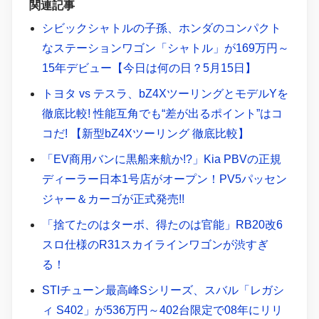
関連記事
シビックシャトルの子孫、ホンダのコンパクト
なステーションワゴン「シャトル」が169万円～
15年デビュー【今日は何の日？5月15日】
トヨタ vs テスラ、bZ4XツーリングとモデルYを
徹底比較! 性能互角でも“差が出るポイント”はコ
コだ! 【新型bZ4Xツーリング 徹底比較】
「EV商用バンに黒船来航か!?」Kia PBVの正規
ディーラー日本1号店がオープン！PV5パッセン
ジャー＆カーゴが正式発売!!
「捨てたのはターボ、得たのは官能」RB20改6
スロ仕様のR31スカイラインワゴンが渋すぎ
る！
STIチューン最高峰Sシリーズ、スバル「レガシ
ィ S402」が536万円～402台限定で08年にリリ