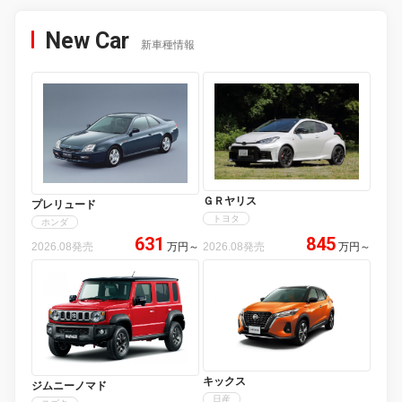
New Car
新車種情報
ＧＲヤリス
プレリュード
トヨタ
ホンダ
631
845
2026.08発売
万円
～
2026.08発売
万円
～
キックス
ジムニーノマド
日産