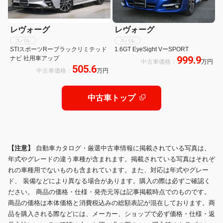
レヴォーグ
レヴォーグ
スバル
スバル
STIスポーツRーブラックリミテッド
1.6GT EyeSight VーSPORT
999.9
ナビ 社用車アップ
中古車価格：
万円
505.6
中古車価格：
万円
中古車トップ
【注意】
自動車カタログ・厳選中古車情報に掲載されている写真は、
年式やグレードの違う車種が含まれます。掲載されている写真はそれぞ
れの車種用でないものも含まれています。また、対応は年式やグレー
ド、 装備などにより異なる場合があります。購入の際は必ずご確認く
ださい。 商品の価格・仕様・発売元等は記事掲載時点でのものです。
商品の価格は本体価格と消費税込みの総額表記が混在しております。商
品を購入される際などには、メーカー、ショップで必ず価格・仕様・返