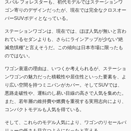
スバル フォレスターも、初代モデルではステーションワ
ゴン寄りのデザインだったが、現在では完全なクロスオー
バーSUVボディとなっている。
ステーションワゴンは、現在では、ほぼ人気が無いと言わ
れているセダンよりも、さらにラインアップが少ない“絶
滅危惧種”と言えそうだ。この傾向は日本市場に限ったも
のではない。
ワゴン衰退の理由は、いつくか考えられるが、ステーショ
ンワゴンの魅力だった積載性や居住性といった要素を、よ
り広い空間を持つミニバンがカバー。そしてSUVでは、
悪路走破性や、運転のし易い目線の高さで人気を集めた。
また、若年層の維持費や燃費を重視する実用志向により、
コンパクトモデルも人気を得ている。
そして、これらのモデル人気により、ワゴンのリセールバ
リューの低さも目立つようになったと言える。