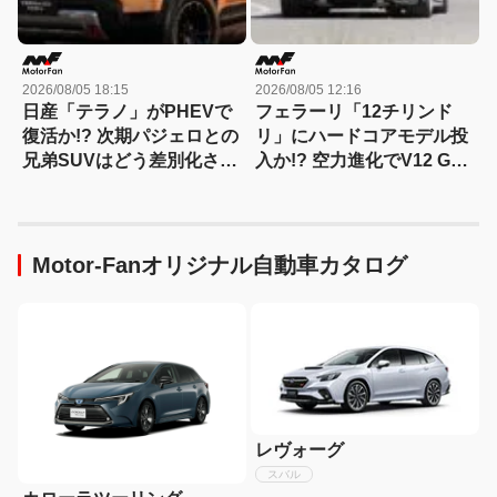
2026/08/05 18:15
2026/08/05 12:16
日産「テラノ」がPHEVで
フェラーリ「12チリンド
復活か!? 次期パジェロとの
リ」にハードコアモデル投
兄弟SUVはどう差別化され
入か!? 空力進化でV12 GT
る？
は新たな領域へ
Motor-Fanオリジナル自動車カタログ
レヴォーグ
スバル