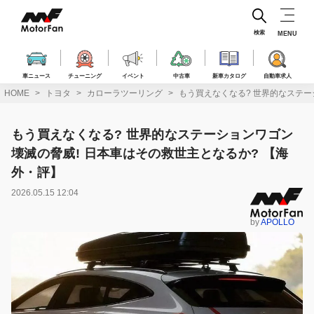
コ
ン
テ
検索
MENU
ン
ツ
へ
車ニュース
チューニング
イベント
中古車
新車カタログ
自動車求人
ス
HOME
トヨタ
カローラツーリング
もう買えなくなる? 世界的なステー
キ
ッ
プ
もう買えなくなる? 世界的なステーションワゴン
壊滅の脅威! 日本車はその救世主となるか? 【海
外・評】
2026.05.15 12:04
by
APOLLO