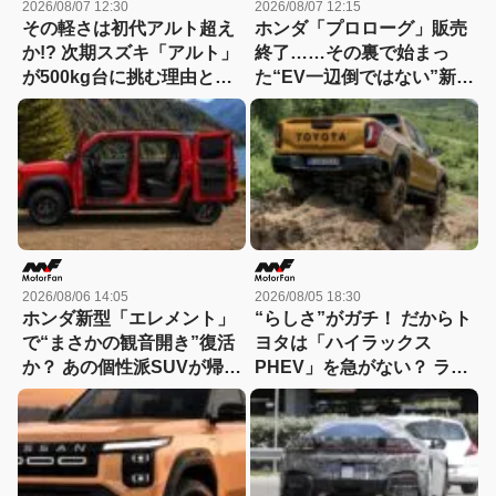
2026/08/07 12:30
2026/08/07 12:15
その軽さは初代アルト超え
ホンダ「プロローグ」販売
か!? 次期スズキ「アルト」
終了……その裏で始まっ
が500kg台に挑む理由と
た“EV一辺倒ではない”新戦
は……「小・少・軽・短・
略とは？
美」を極める！
2026/08/06 14:05
2026/08/05 18:30
ホンダ新型「エレメント」
“らしさ”がガチ！ だからト
で“まさかの観音開き”復活
ヨタは「ハイラックス
か？ あの個性派SUVが帰っ
PHEV」を急がない？ ライ
てくる可能性
バルとは異なる電動化戦略
を読み解く