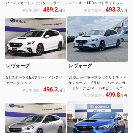
ハーマンカードン デジタルミラー 全
マートキー LEDヘッドライト フルオ
489.2
493.3
方位モニター 18インチマットブラッ
ートエアコン シートヒーター パワー
中古車価格：
万円
中古車価格：
万円
クAW ブラックオーナメント ウルト
シート パワーバックドア デジタルイ
ラスエードシート アイサイトX 限定
ンナーミラー RECAROシート
車カラー
レヴォーグ
レヴォーグ
スバル
スバル
STIスポーツR EXブラックインテリ
STIスポーツRーブラックリミテッド
アセレクション
サンルーフ・ドラレコ・ハーマンカ
496.3
ードン・ナビTV・360°ビューモニタ
中古車価格：
万円
499.8
ー・ETC・パワーシート・前後シー
中古車価格：
万円
トヒーター・スマートリアビューミ
ラー・アイサイトコア/X/セイフティ
プラス・禁煙車・メーカー保証