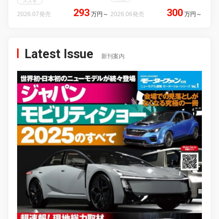
スズキ
293
300
2026.07発売
万円
～
2026.06発売
万円
～
Latest Issue
新刊案内