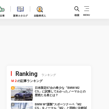
検索
MENU
古車
新車カタログ
自動車求人
Ranking
ランキング
Ｍ２
の記事ランキング
日本限定87台の希少な「BMW M2
CS」に試乗してわかったノーマルとの
歴然たる差とは？
BMW M“謹製”スポーツクーペ「M2
CS」をノーマル「M2」と同時に比較試