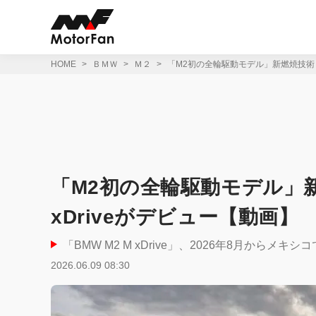
コ
ン
テ
ン
ツ
HOME
ＢＭＷ
Ｍ２
「M2初の全輪駆動モデル」新燃焼技術も導
へ
ス
キ
ッ
プ
「M2初の全輪駆動モデル」新
xDriveがデビュー【動画】
「BMW M2 M xDrive」、2026年8月からメキ
2026.06.09 08:30