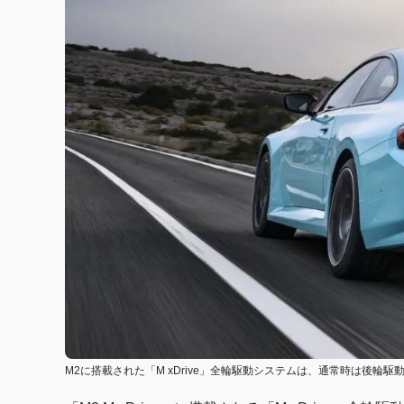
M2に搭載された「M xDrive」全輪駆動システムは、通常時は後輪