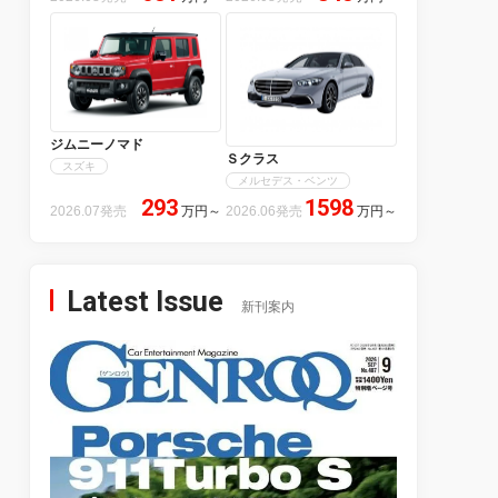
ジムニーノマド
Ｓクラス
スズキ
メルセデス・ベンツ
293
1598
2026.07発売
万円
～
2026.06発売
万円
～
Latest Issue
新刊案内