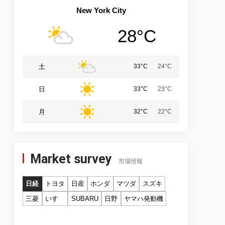
New York City
28°C
土
33°C
24°C
日
33°C
23°C
月
32°C
22°C
Market survey
市場情報
日経
トヨタ
日産
ホンダ
マツダ
スズキ
三菱
いすゞ
SUBARU
日野
ヤマハ発動機