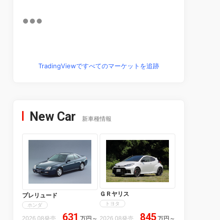
TradingViewですべてのマーケットを追跡
New Car
新車種情報
ＧＲヤリス
プレリュード
トヨタ
ホンダ
631
845
2026.08発売
万円
～
2026.08発売
万円
～