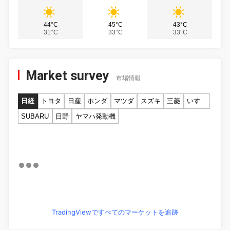
44°C
45°C
43°C
31°C
33°C
33°C
Market survey
市場情報
日経
トヨタ
日産
ホンダ
マツダ
スズキ
三菱
いすゞ
SUBARU
日野
ヤマハ発動機
TradingViewですべてのマーケットを追跡