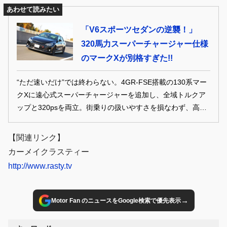
あわせて読みたい
「V6スポーツセダンの逆襲！」
320馬力スーパーチャージャー仕様
のマークXが別格すぎた!!
“ただ速いだけ”では終わらない。4GR-FSE搭載の130系マー
クXに遠心式スーパーチャージャーを追加し、全域トルクア
ップと320psを両立。街乗りの扱いやすさを損なわず、高速
域では鋭く伸びる。ノーマルエンジンのポテンシャルを引き
出した万能FRセダンの実力とは。
【関連リンク】
カーメイクラスティー
http://www.rasty.tv
→
Motor Fan のニュースをGoogle検索で優先表示