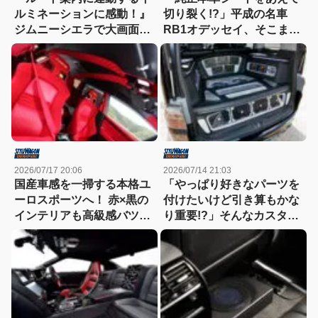
ルミネーションに感動！』
切り裂く!?」平成の名車
ジムニーシエラで大画面デ
RB1オデッセイ、そこまで
ィスプレイオーディオの実
やるかの超絶ワンオフ技が
力をチェック！
凄すぎる
2026/07/17 20:06
2026/07/14 21:03
国産車感を一掃する本格ユ
「やっぱり好きなパーツを
ーロスポーツへ！ 赤×黒の
付けたいけど引き算もかな
インテリアも高級感バツグ
り重要!?」そんなカスタム
ン
のお手本として参考になる
ステップワゴン！