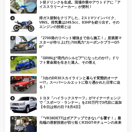
ト状ドリンクを生成。現場作業やアウトドアに「ア
イススラリーメーカー」が便利！
排ガス規制をクリアした、2ストVツインバイク、
VINS。排気量は249.5cc、83HPを絞り出す。その
エンジンの技術とは
「2700発のリベット補強まで自ら施工！」居酒屋マ
スターが作り上げた700馬力“カーボンケブラーGT-
R”
「GR86は“現代のシルビア”になったのか!?」ドリ
フト黄金期を生きた達人、その答え
「3台のDR30スカイラインと暮らす変態的オーナ
ー!?」スーパーシルエットに取り憑かれた日常に迫
る！
トヨタ「ハイラックスサーフ」がマイナーチェンジ
で「スポーツ・ランナー」を230万円で3代目に追加
【今日は何の日？8月4日】
「”VR38DETTはボアアップできない”を覆す！」最
先端の溶射技術が切り拓くR35GT-Rチューンの未来