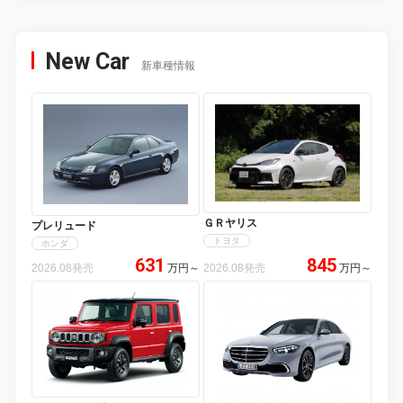
New Car
新車種情報
ＧＲヤリス
プレリュード
トヨタ
ホンダ
631
845
2026.08発売
万円
～
2026.08発売
万円
～