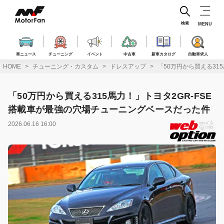
コ
ン
テ
検索
MENU
ン
ツ
へ
車ニュース
チューニング
イベント
中古車
新車カタログ
自動車求人
ス
HOME
チューニング・カスタム
ドレスアップ
「50万円から買える31
キ
ッ
プ
「50万円から買える315馬力！」トヨタ2GR-FSE
搭載車が最強の穴場チューニングベースだった件
2026.06.16 16:00