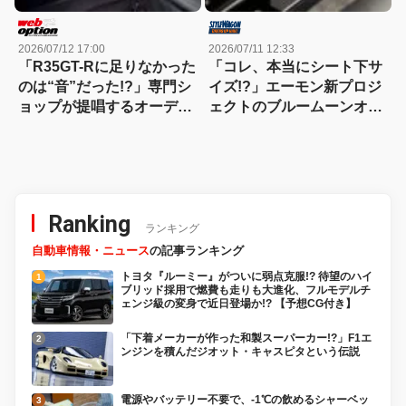
2026/07/12 17:00
2026/07/11 12:33
「R35GT-Rに足りなかった
「コレ、本当にシート下サ
のは“音”だった!?」専門シ
イズ!?」エーモン新プロジ
ョップが提唱するオーディ
ェクトのブルームーンオー
オカスタムのススメ
ディオPSW200、箱鳴りを
ハジく超本格重低音が凄い
Ranking
ランキング
自動車情報・ニュース
の記事ランキング
トヨタ『ルーミー』がついに弱点克服!? 待望のハイ
ブリッド採用で燃費も走りも大進化、フルモデルチ
ェンジ級の変身で近日登場か!? 【予想CG付き】
「下着メーカーが作った和製スーパーカー!?」F1エ
ンジンを積んだジオット・キャスピタという伝説
電源やバッテリー不要で、-1℃の飲めるシャーベッ