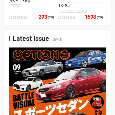
ジムニーノマド
Ｓクラス
スズキ
メルセデス・ベンツ
293
1598
2026.07発売
万円
～
2026.06発売
万円
～
Latest Issue
新刊案内