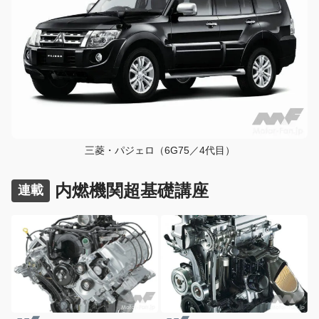
三菱・パジェロ（6G75／4代目）
内燃機関超基礎講座
連載