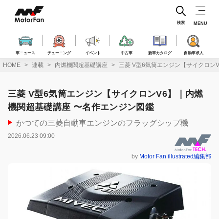
コ
ン
テ
検索
MENU
ン
ツ
へ
車ニュース
チューニング
イベント
中古車
新車カタログ
自動車求人
ス
HOME
連載
内燃機関超基礎講座
三菱 V型6気筒エンジン【サイクロン
キ
ッ
プ
三菱 V型6気筒エンジン【サイクロンV6】｜内燃
機関超基礎講座 〜名作エンジン図鑑
かつての三菱自動車エンジンのフラッグシップ機
2026.06.23 09:00
by
Motor Fan illustrated編集部