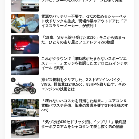
シルビアが400馬力のツインチャージ仕様で覚醒
電源やバッテリー不要で、-1℃の飲めるシャーベッ
ト状ドリンクを生成。現場作業やアウトドアに「ア
イススラリーメーカー」が便利！
「18歳、父から譲り受けたS130」そこから始まっ
た、ひとりの走り屋とフェアレディZの物語
これがクラウン!?「躍動感がたまらないスポーツエ
ステート！」エッジを強調したエアロに22インチホ
イールで武装
排ガス規制をクリアした、2ストVツインバイク、
VINS。排気量は249.5cc、83HPを絞り出す。その
エンジンの技術とは
「壊れないハコスカを目指した結果…」エアコン＆
電動パワステ完備、旧車の常識を覆すGT-R仕様のす
べて
「気づけば430セドリック沼にドップリ！」最終型
ターボブロアムをシャコタンで愛し抜く男の物語