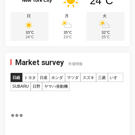
24°C
New York City
日
月
火
33°C
35°C
32°C
24°C
23°C
25°C
Market survey
市場情報
日経
トヨタ
日産
ホンダ
マツダ
スズキ
三菱
いすゞ
SUBARU
日野
ヤマハ発動機