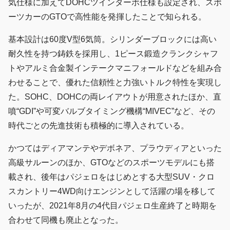
気仕様に加えてDOHCツインターボ仕様も設定され、スポ
ーツカーのGTOで高性能を発揮したことで知られる。
基本設計は60度V型6気筒。シリンダーブロックには高い
耐久性を持つ鋳鉄を採用し、1ピース鍛造クランクシャフ
トやアルミ合金製インテークマニフォールドなどを組み合
わせることで、優れた信頼性と力強いトルク特性を実現し
た。SOHC、DOHCの両レイアウトが用意されたほか、直
噴“GDI”や可変バルブタイミング機構“MIVEC”など、その
時代ごとの先進技術も積極的に導入されている。
かつてはディアマンテやデボネア、プラウディアといった
高級サルーンのほか、GTOなどのスポーツモデルにも搭
載され、後年はパジェロをはじめとする大型SUV・クロ
スカントリー4WD向けエンジンとして活躍の場を移して
いったが、2021年8月の4代目パジェロ生産終了と時期を
合わせて同機も廃止となった。