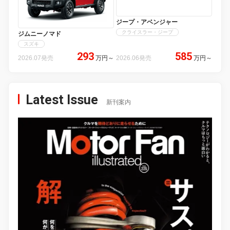
ジープ・アベンジャー
クライスラー・ジープ
ジムニーノマド
スズキ
293
585
2026.07発売
万円
～
2026.06発売
万円
～
Latest Issue
新刊案内