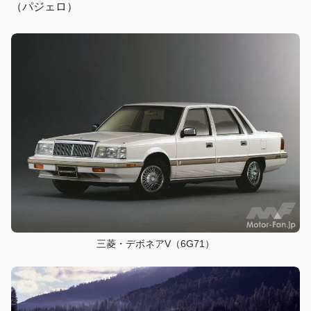
（パジェロ）
三菱・デボネアV（6G71）