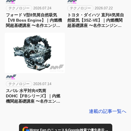
テクノロジー
2026.07.24
テクノロジー
2026.07.22
フォード V型8気筒自然吸気
トヨタ・ダイハツ 直列4気筒自
【V8 Boss Engine】｜内燃機
然吸気【3SZ-VE】｜内燃機関
関超基礎講座 〜名作エンジン
超基礎講座 〜名作エンジン図
図鑑
鑑
テクノロジー
2026.07.14
スバル 水平対向4気筒
DOHC【FBシリーズ】｜内燃
機関超基礎講座 〜名作エンジ
ン図鑑
連載の記事一覧へ
→
Motor Fan のニュースをGoogle検索で優先表示