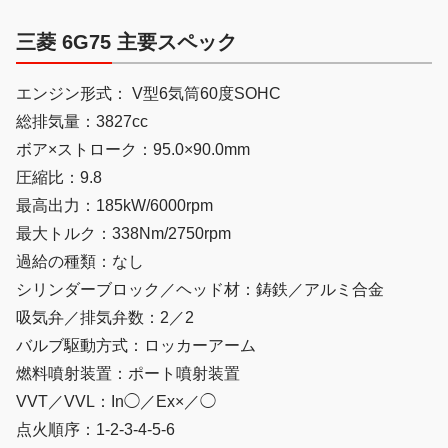
三菱 6G75 主要スペック
エンジン形式： V型6気筒60度SOHC
総排気量：3827cc
ボア×ストローク：95.0×90.0mm
圧縮比：9.8
最高出力：185kW/6000rpm
最大トルク：338Nm/2750rpm
過給の種類：なし
シリンダーブロック／ヘッド材：鋳鉄／アルミ合金
吸気弁／排気弁数：2／2
バルブ駆動方式：ロッカーアーム
燃料噴射装置：ポート噴射装置
VVT／VVL：In◯／Ex×／◯
点火順序：1-2-3-4-5-6