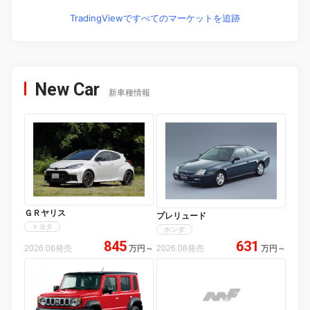
TradingViewですべてのマーケットを追跡
New Car
新車種情報
ＧＲヤリス
プレリュード
トヨタ
ホンダ
845
631
2026.08発売
万円
～
2026.08発売
万円
～