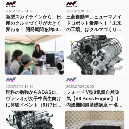
2026/08/02 21:28
2026/07/28 11:03
新型スカイラインから、日
三菱自動車、ヒューマノイ
産のクルマづくりが大きく
ドロボット量産へ！「未来
変わる！ 開発期間を約50か
の工場」はクルマづくりを
月から30か月へと大幅短縮
どう変えるのか
2026/07/27 12:40
2026/07/24 18:00
理科の勉強からADASに、
フォード V型8気筒自然吸
ヴァレオが女子中高生向け
気【V8 Boss Engine】｜
に体験イベント（8月7日締
内燃機関超基礎講座 〜名作
切）
エンジン図鑑