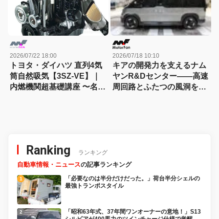
2026/07/22 18:00
2026/07/18 10:10
トヨタ・ダイハツ 直列4気
キアの開発力を支えるナム
筒自然吸気【3SZ-VE】｜
ヤンR&Dセンター――高速
内燃機関超基礎講座 〜名作
周回路とふたつの風洞を訪
エンジン図鑑
ねる
Ranking
ランキング
自動車情報・ニュース
の記事ランキング
「必要なのは半分だけだった。」荷台半分シェルの
最強トランポスタイル
「昭和63年式、37年間ワンオーナーの意地！」S13