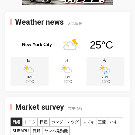
Weather news
天気情報
25°C
New York City
日
月
火
34°C
33°C
28°C
24°C
22°C
25°C
Market survey
市場情報
日経
トヨタ
日産
ホンダ
マツダ
スズキ
三菱
いすゞ
SUBARU
日野
ヤマハ発動機