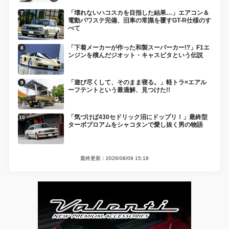
「壊れないハコスカを目指した結果…」エアコン＆
電動パワステ完備、旧車の常識を覆すGT-R仕様のす
べて
「下着メーカーが作った和製スーパーカー!?」F1エ
ンジンを積んだジオット・キャスピタという伝説
「遊び尽くして、そのまま寝る。」軽トラ×エアル
ーフテントという最適解、見つけた!!
「気づけば430セドリック沼にドップリ！」最終型
ターボブロアムをシャコタンで愛し抜く男の物語
最終更新：2026/08/09 15:18