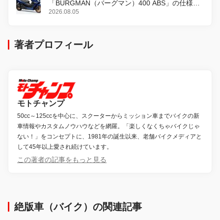
「BURGMAN（バーグマン）400 ABS」の仕様を
変更し、8月18日に発売
2026.08.05
著者プロフィール
モトチャンプ
50cc～125ccを中心に、スクーターからミッション車までバイクの新
車情報やカスタムノウハウなどを網羅。「楽しくなくちゃバイクじゃ
ない！」をコンセプトに、1981年の誕生以来、老舗バイクメディアと
して45年以上愛され続けています。
この著者の記事をもっと見る
絶版車（バイク）の関連記事