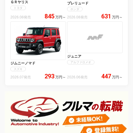
ＧＲヤリス
プレリュード
トヨタ
ホンダ
845
631
2026.08発売
万円
～
2026.08発売
万円
～
ジュニア
アルファロメオ
ジムニーノマド
スズキ
293
447
2026.07発売
万円
～
2026.06発売
万円
～