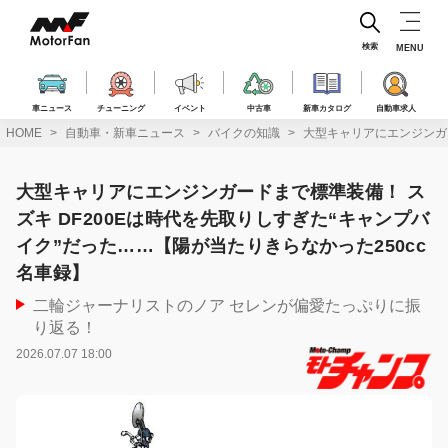
コ
ン
テ
検索
MENU
ン
ツ
へ
車ニュース
チューニング
イベント
中古車
新車カタログ
自動車求人
ス
HOME
自動車・新車ニュース
バイクの知識
大型キャリアにエンジンガー
キ
ッ
プ
大型キャリアにエンジンガードまで標準装備！ ス
ズキ DF200Eは時代を先取りしすぎた“キャンプバ
イク”だった……【陽が当たりきらなかった250cc
名車録】
二輪ジャーナリストのノア セレンが偏愛たっぷりに振
り返る！
2026.07.07 18:00