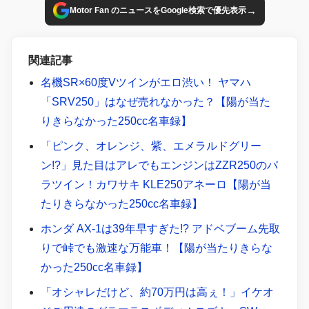
→
Motor Fan のニュースをGoogle検索で優先表示
関連記事
名機SR×60度Vツインがエロ渋い！ ヤマハ
「SRV250」はなぜ売れなかった？【陽が当た
りきらなかった250cc名車録】
「ピンク、オレンジ、紫、エメラルドグリー
ン!?」見た目はアレでもエンジンはZZR250のパ
ラツイン！カワサキ KLE250アネーロ【陽が当
たりきらなかった250cc名車録】
ホンダ AX-1は39年早すぎた!? アドベブーム先取
りで峠でも激速な万能車！【陽が当たりきらな
かった250cc名車録】
「オシャレだけど、約70万円は高ぇ！」イケオ