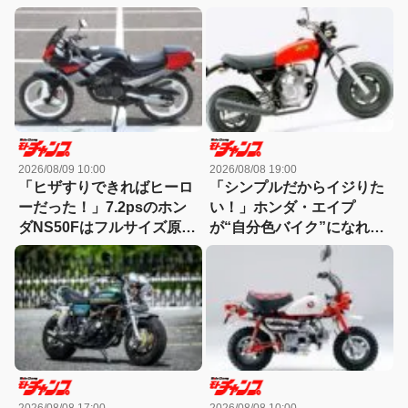
2026/08/09 10:00
2026/08/08 19:00
「ヒザすりできればヒーロ
「シンプルだからイジりた
ーだった！」7.2psのホン
い！」ホンダ・エイプ
ダNS50Fはフルサイズ原付
が“自分色バイク”になれた
の“特進クラス”【90年代名
理由【ミニバイク名車】
車】