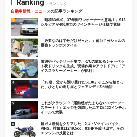
Ranking
ランキング
自動車情報・ニュース
の記事ランキング
「昭和63年式、37年間ワンオーナーの意地！」S13
シルビアが400馬力のツインチャージ仕様で覚醒
「必要なのは半分だけだった。」荷台半分シェルの
最強トランポスタイル
電源やバッテリー不要で、-1℃の飲めるシャーベッ
ト状ドリンクを生成。現場作業やアウトドアに「ア
イススラリーメーカー」が便利！
「18歳、父から譲り受けたS130」そこから始まっ
た、ひとりの走り屋とフェアレディZの物語
これがクラウン!?「躍動感がたまらないスポーツエ
ステート！」エッジを強調したエアロに22インチホ
イールで武装
排ガス規制をクリアした、2ストVツインバイク、
VINS。排気量は249.5cc、83HPを絞り出す。その
エンジンの技術とは