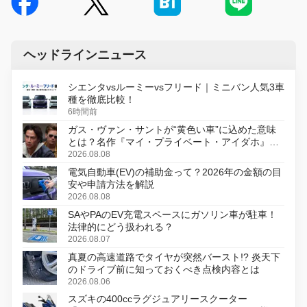
ヘッドラインニュース
シエンタvsルーミーvsフリード｜ミニバン人気3車
種を徹底比較！
6時間前
ガス・ヴァン・サントが“黄色い車”に込めた意味
とは？名作『マイ・プライベート・アイダホ』が
初のデジタルリマスター版で復活
2026.08.08
電気自動車(EV)の補助金って？2026年の金額の目
安や申請方法を解説
2026.08.08
SAやPAのEV充電スペースにガソリン車が駐車！
法律的にどう扱われる？
2026.08.07
真夏の高速道路でタイヤが突然バースト!? 炎天下
のドライブ前に知っておくべき点検内容とは
2026.08.06
スズキの400ccラグジュアリースクーター