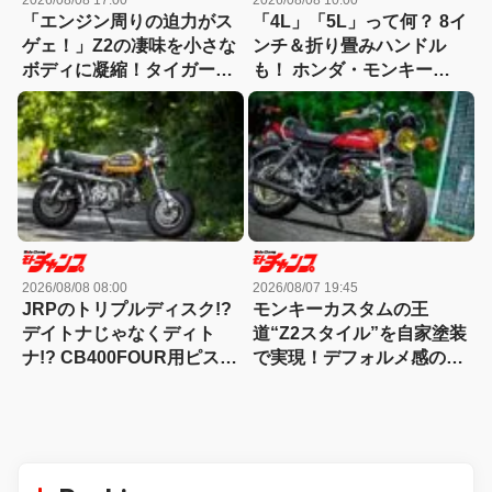
2026/08/08 17:00
2026/08/08 10:00
「エンジン周りの迫力がス
「4L」「5L」って何？ 8イ
ゲェ！」Z2の凄味を小さな
ンチ＆折り畳みハンドル
ボディに凝縮！タイガーラ
も！ ホンダ・モンキー
インまで自家塗装した秀逸
の“基本のキ”【モンキー雑
モンキー
学】
2026/08/08 08:00
2026/08/07 19:45
JRPのトリプルディスク!?
モンキーカスタムの王
デイトナじゃなくディト
道“Z2スタイル”を自家塗装
ナ!? CB400FOUR用ピスト
で実現！デフォルメ感のキ
ンで91cc!?第一次モンキー
モはこだわりのパーツチョ
ブームを象徴する激レアカ
イスにあり！
スタム！