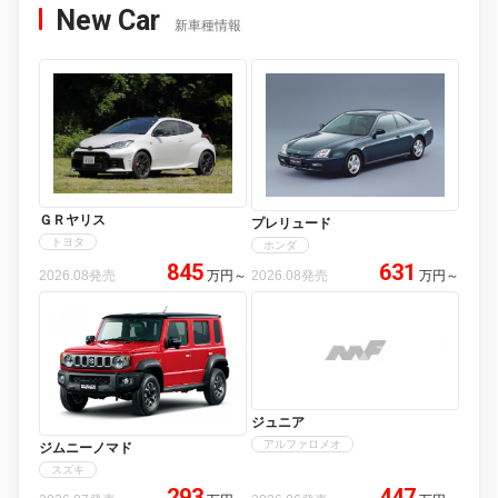
New Car
新車種情報
ＧＲヤリス
プレリュード
トヨタ
ホンダ
845
631
2026.08発売
万円
～
2026.08発売
万円
～
ジュニア
アルファロメオ
ジムニーノマド
スズキ
293
447