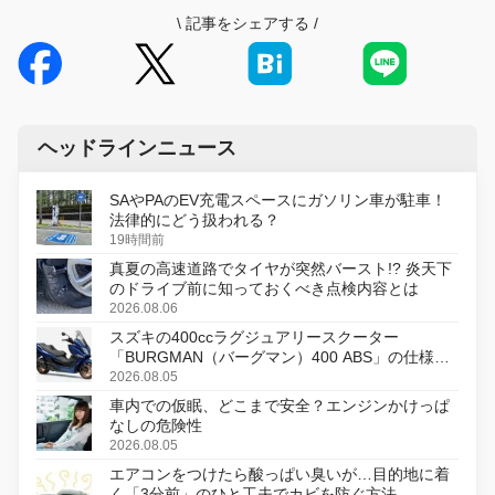
\
記事をシェアする
/
ヘッドラインニュース
SAやPAのEV充電スペースにガソリン車が駐車！
法律的にどう扱われる？
19時間前
真夏の高速道路でタイヤが突然バースト!? 炎天下
のドライブ前に知っておくべき点検内容とは
2026.08.06
スズキの400ccラグジュアリースクーター
「BURGMAN（バーグマン）400 ABS」の仕様を
変更し、8月18日に発売
2026.08.05
車内での仮眠、どこまで安全？エンジンかけっぱ
なしの危険性
2026.08.05
エアコンをつけたら酸っぱい臭いが…目的地に着
く「3分前」のひと工夫でカビを防ぐ方法