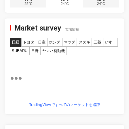
25°C
24°C
24°C
Market survey
市場情報
日経
トヨタ
日産
ホンダ
マツダ
スズキ
三菱
いすゞ
SUBARU
日野
ヤマハ発動機
TradingViewですべてのマーケットを追跡