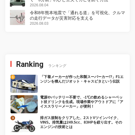
2026.08.04
令和8年熊本地震で「通れる道」を可視化、クルマ
の走行データが災害対応を支える
2026.08.03
Ranking
ランキング
「下着メーカーが作った和製スーパーカー!?」F1エ
ンジンを積んだジオット・キャスピタという伝説
電源やバッテリー不要で、-1℃の飲めるシャーベッ
ト状ドリンクを生成。現場作業やアウトドアに「ア
イススラリーメーカー」が便利！
排ガス規制をクリアした、2ストVツインバイク、
VINS。排気量は249.5cc、83HPを絞り出す。その
エンジンの技術とは