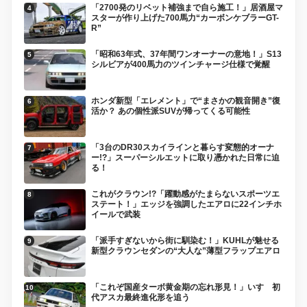
「2700発のリベット補強まで自ら施工！」居酒屋マ
スターが作り上げた700馬力“カーボンケブラーGT-
R”
「昭和63年式、37年間ワンオーナーの意地！」S13
シルビアが400馬力のツインチャージ仕様で覚醒
ホンダ新型「エレメント」で“まさかの観音開き”復
活か？ あの個性派SUVが帰ってくる可能性
「3台のDR30スカイラインと暮らす変態的オーナ
ー!?」スーパーシルエットに取り憑かれた日常に迫
る！
これがクラウン!?「躍動感がたまらないスポーツエ
ステート！」エッジを強調したエアロに22インチホ
イールで武装
「派手すぎないから街に馴染む！」KUHLが魅せる
新型クラウンセダンの“大人な”薄型フラップエアロ
「これぞ国産ターボ黄金期の忘れ形見！」いすゞ初
代アスカ最終進化形を追う