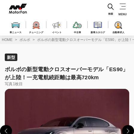
コ
ン
テ
検索
MENU
ン
ツ
へ
車ニュース
チューニング
イベント
中古車
新車カタログ
自動車求人
ス
HOME
ボルボ
ボルボの新型電動クロスオーバーモデル「ES90」が上陸！一
キ
ッ
プ
新型
ボルボの新型電動クロスオーバーモデル「ES90」
が上陸！一充電航続距離は最高720km
写真1枚目