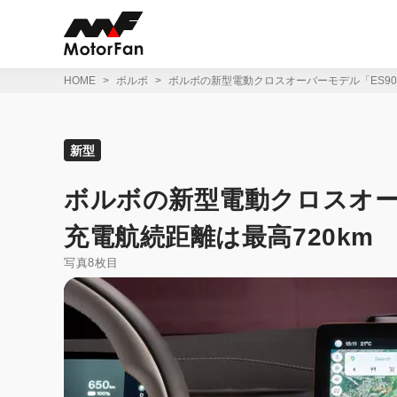
コ
ン
テ
ン
ツ
HOME
ボルボ
ボルボの新型電動クロスオーバーモデル「ES90
へ
ス
キ
ッ
新型
プ
ボルボの新型電動クロスオー
充電航続距離は最高720km
写真8枚目