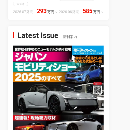
スズキ
293
585
2026.07発売
万円
～
2026.06発売
万円
～
Latest Issue
新刊案内