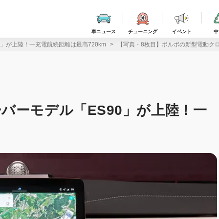
車ニュース
チューニング
イベント
中
」が上陸！一充電航続距離は最高720km
【写真・8枚目】ボルボの新型電動クロ
バーモデル「ES90」が上陸！一