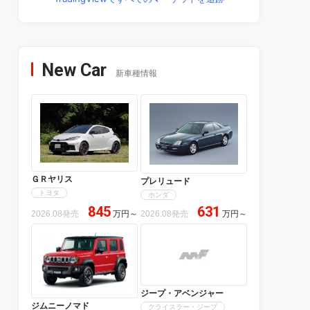
New Car
新車種情報
ＧＲヤリス
プレリュード
トヨタ
ホンダ
845
631
2026.08発売
万円
～
2026.08発売
万円
～
ジープ・アベンジャー
ジムニーノマド
クライスラー・ジープ