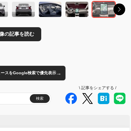
→
のニュースをGoogle検索で優先表示
\
記事をシェアする
/
検索