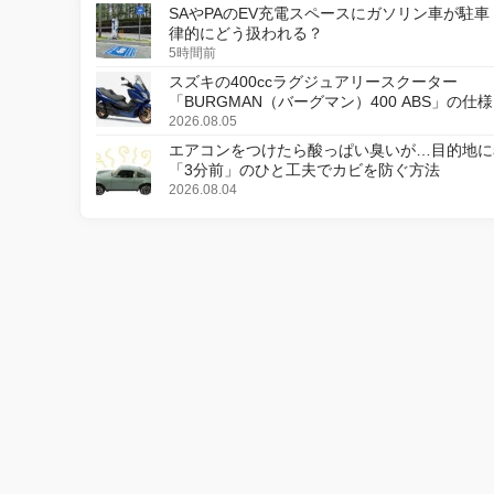
SAやPAのEV充電スペースにガソリン車が駐車
律的にどう扱われる？
5時間前
スズキの400ccラグジュアリースクーター
「BURGMAN（バーグマン）400 ABS」の仕
更し、8月18日に発売
2026.08.05
エアコンをつけたら酸っぱい臭いが…目的地に
「3分前」のひと工夫でカビを防ぐ方法
2026.08.04