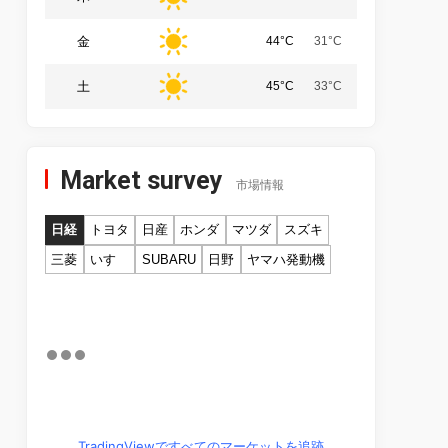
金
44°C
31°C
土
45°C
33°C
Market survey
市場情報
日経
トヨタ
日産
ホンダ
マツダ
スズキ
三菱
いすゞ
SUBARU
日野
ヤマハ発動機
TradingViewですべてのマーケットを追跡