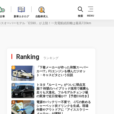
検索
MENU
古車
新車カタログ
自動車求人
スオーバーモデル「ES90」が上陸！一充電航続距離は最高720km
Ranking
ランキング
「下着メーカーが作った和製スーパー
カー!?」F1エンジンを積んだジオッ
ト・キャスピタという伝説
トヨタ『ルーミー』がついに弱点克
服!? 待望のハイブリッド採用で燃費も
走りも大進化、フルモデルチェンジ級
の変身で近日登場か!? 【予想CG付き】
電源やバッテリー不要で、-1℃の飲める
シャーベット状ドリンクを生成。現場
作業やアウトドアに「アイススラリー
メーカー」が便利！