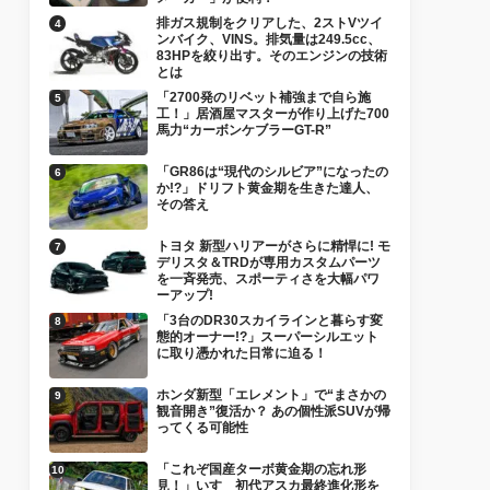
排ガス規制をクリアした、2ストVツイ
ンバイク、VINS。排気量は249.5cc、
83HPを絞り出す。そのエンジンの技術
とは
「2700発のリベット補強まで自ら施
工！」居酒屋マスターが作り上げた700
馬力“カーボンケブラーGT-R”
「GR86は“現代のシルビア”になったの
か!?」ドリフト黄金期を生きた達人、
その答え
トヨタ 新型ハリアーがさらに精悍に! モ
デリスタ＆TRDが専用カスタムパーツ
を一斉発売、スポーティさを大幅パワ
ーアップ!
「3台のDR30スカイラインと暮らす変
態的オーナー!?」スーパーシルエット
に取り憑かれた日常に迫る！
ホンダ新型「エレメント」で“まさかの
観音開き”復活か？ あの個性派SUVが帰
ってくる可能性
「これぞ国産ターボ黄金期の忘れ形
見！」いすゞ初代アスカ最終進化形を