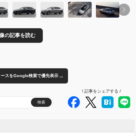
→
のニュースをGoogle検索で優先表示
\
記事をシェアする
/
検索