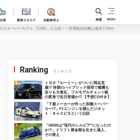
検索
MENU
古車
新車カタログ
自動車求人
ロスオーバーモデル「ES90」が上陸！一充電航続距離は最高720km
Ranking
ランキング
トヨタ『ルーミー』がついに弱点克
服!? 待望のハイブリッド採用で燃費も
走りも大進化、フルモデルチェンジ級
の変身で近日登場か!? 【予想CG付き】
「下着メーカーが作った和製スーパー
カー!?」F1エンジンを積んだジオッ
ト・キャスピタという伝説
「GR86は“現代のシルビア”になったの
か!?」ドリフト黄金期を生きた達人、
その答え