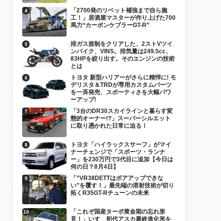
「2700発のリベット補強まで自ら施
工！」居酒屋マスターが作り上げた700
馬力“カーボンケブラーGT-R”
排ガス規制をクリアした、2ストVツイ
ンバイク、VINS。排気量は249.5cc、
83HPを絞り出す。そのエンジンの技術
とは
トヨタ 新型ハリアーがさらに精悍に! モ
デリスタ＆TRDが専用カスタムパーツ
を一斉発売、スポーティさを大幅パワ
ーアップ!
「3台のDR30スカイラインと暮らす変
態的オーナー!?」スーパーシルエット
に取り憑かれた日常に迫る！
トヨタ「ハイラックスサーフ」がマイ
ナーチェンジで「スポーツ・ランナ
ー」を230万円で3代目に追加【今日は
何の日？8月4日】
「”VR38DETTはボアアップできな
い”を覆す！」最先端の溶射技術が切り
拓くR35GT-Rチューンの未来
「これぞ国産ターボ黄金期の忘れ形
見！」いすゞ初代アスカ最終進化形を