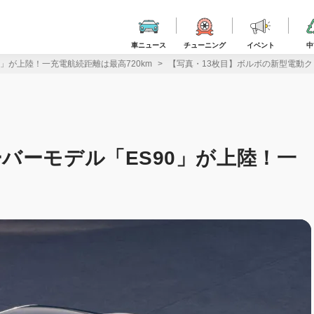
車ニュース
チューニング
イベント
中
」が上陸！一充電航続距離は最高720km
【写真・13枚目】ボルボの新型電動ク
バーモデル「ES90」が上陸！一