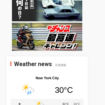
Weather news
天気情報
New York City
30°C
木
31°C
24°C