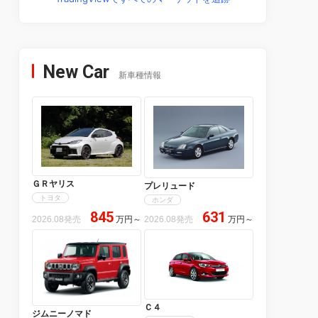
New Car
新車種情報
ＧＲヤリス
プレリュード
トヨタ
ホンダ
845
631
2026.08発売
万円
～
2026.08発売
万円
～
Ｃ４
ジムニーノマド