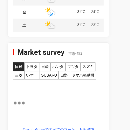
金
31°C
24°C
土
31°C
23°C
Market survey
市場情報
日経
トヨタ
日産
ホンダ
マツダ
スズキ
三菱
いすゞ
SUBARU
日野
ヤマハ発動機
TradingViewですべてのマーケットを追跡