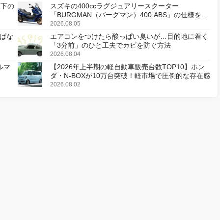
天下の
スズキの400ccラグジュアリースクーター
「BURGMAN（バーグマン）400 ABS」の仕様を変
更し、8月18日に発売
2026.08.05
ぱな
エアコンをつけたら酸っぱい臭いが…目的地に着く
「3分前」のひと工夫でカビを防ぐ方法
2026.08.04
ルマ
【2026年上半期の軽自動車販売台数TOP10】ホン
ダ・N-BOXが10万台突破！軽市場で圧倒的な存在感
2026.08.02