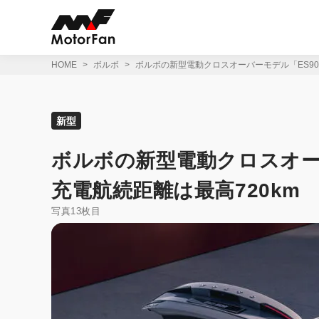
コ
ン
テ
ン
ツ
HOME
ボルボ
ボルボの新型電動クロスオーバーモデル「ES90
へ
ス
キ
ッ
新型
プ
ボルボの新型電動クロスオー
充電航続距離は最高720km
写真13枚目