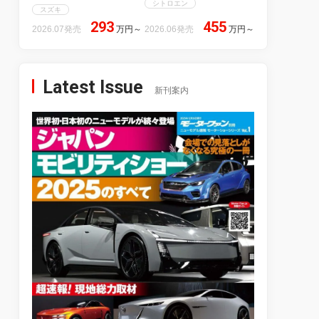
シトロエン
スズキ
293
455
2026.07発売
万円
～
2026.06発売
万円
～
Latest Issue
新刊案内