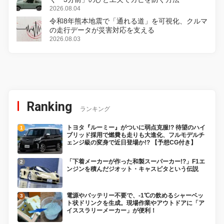
2026.08.04
令和8年熊本地震で「通れる道」を可視化、クルマ
の走行データが災害対応を支える
2026.08.03
Ranking
ランキング
トヨタ『ルーミー』がついに弱点克服!? 待望のハイ
ブリッド採用で燃費も走りも大進化、フルモデルチ
ェンジ級の変身で近日登場か!? 【予想CG付き】
「下着メーカーが作った和製スーパーカー!?」F1エ
ンジンを積んだジオット・キャスピタという伝説
電源やバッテリー不要で、-1℃の飲めるシャーベッ
ト状ドリンクを生成。現場作業やアウトドアに「ア
イススラリーメーカー」が便利！