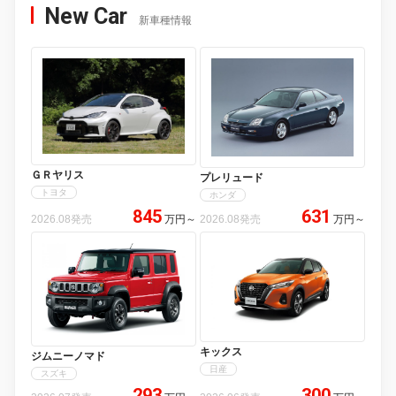
New Car
新車種情報
ＧＲヤリス
プレリュード
トヨタ
ホンダ
845
631
2026.08発売
万円
～
2026.08発売
万円
～
キックス
ジムニーノマド
日産
スズキ
293
300