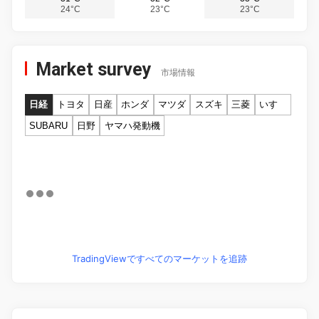
24°C
23°C
23°C
Market survey
市場情報
日経
トヨタ
日産
ホンダ
マツダ
スズキ
三菱
いすゞ
SUBARU
日野
ヤマハ発動機
TradingViewですべてのマーケットを追跡