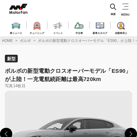
コ
ン
テ
検索
MENU
ン
ツ
へ
車ニュース
チューニング
イベント
中古車
新車カタログ
自動車求人
ス
HOME
ボルボ
ボルボの新型電動クロスオーバーモデル「ES90」が上陸！一
キ
ッ
プ
新型
ボルボの新型電動クロスオーバーモデル「ES90」
が上陸！一充電航続距離は最高720km
写真14枚目