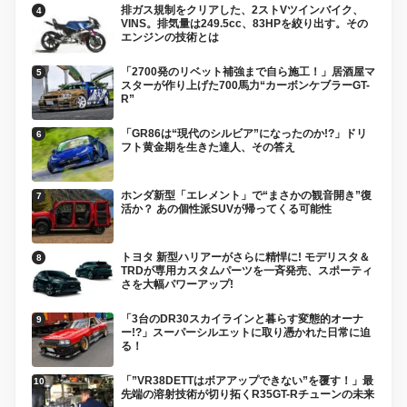
排ガス規制をクリアした、2ストVツインバイク、
VINS。排気量は249.5cc、83HPを絞り出す。その
エンジンの技術とは
「2700発のリベット補強まで自ら施工！」居酒屋マ
スターが作り上げた700馬力“カーボンケブラーGT-
R”
「GR86は“現代のシルビア”になったのか!?」ドリ
フト黄金期を生きた達人、その答え
ホンダ新型「エレメント」で“まさかの観音開き”復
活か？ あの個性派SUVが帰ってくる可能性
トヨタ 新型ハリアーがさらに精悍に! モデリスタ＆
TRDが専用カスタムパーツを一斉発売、スポーティ
さを大幅パワーアップ!
「3台のDR30スカイラインと暮らす変態的オーナ
ー!?」スーパーシルエットに取り憑かれた日常に迫
る！
「”VR38DETTはボアアップできない”を覆す！」最
先端の溶射技術が切り拓くR35GT-Rチューンの未来