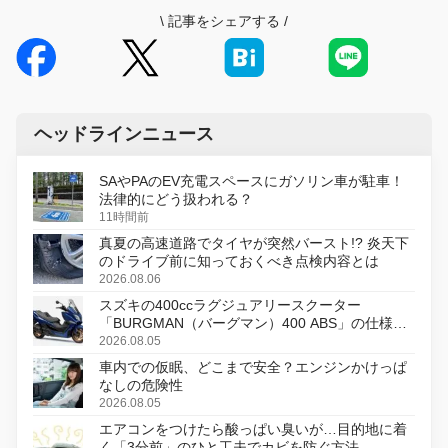
\
記事をシェアする
/
ヘッドラインニュース
SAやPAのEV充電スペースにガソリン車が駐車！
法律的にどう扱われる？
11時間前
真夏の高速道路でタイヤが突然バースト!? 炎天下
のドライブ前に知っておくべき点検内容とは
2026.08.06
スズキの400ccラグジュアリースクーター
「BURGMAN（バーグマン）400 ABS」の仕様を
変更し、8月18日に発売
2026.08.05
車内での仮眠、どこまで安全？エンジンかけっぱ
なしの危険性
2026.08.05
エアコンをつけたら酸っぱい臭いが…目的地に着
く「3分前」のひと工夫でカビを防ぐ方法