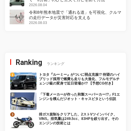
2026.08.04
令和8年熊本地震で「通れる道」を可視化、クルマ
の走行データが災害対応を支える
2026.08.03
Ranking
ランキング
トヨタ『ルーミー』がついに弱点克服!? 待望のハイ
ブリッド採用で燃費も走りも大進化、フルモデルチ
ェンジ級の変身で近日登場か!? 【予想CG付き】
「下着メーカーが作った和製スーパーカー!?」F1エ
ンジンを積んだジオット・キャスピタという伝説
排ガス規制をクリアした、2ストVツインバイク、
VINS。排気量は249.5cc、83HPを絞り出す。その
エンジンの技術とは