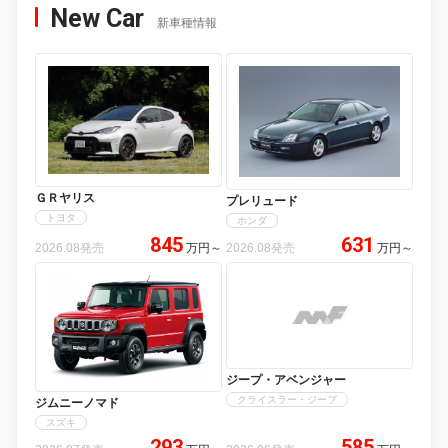
New Car
新車種情報
ＧＲヤリス
プレリュード
トヨタ
ホンダ
845
631
2026.08発売
万円
～
2026.08発売
万円
～
ジープ・アベンジャー
クライスラー・ジープ
ジムニーノマド
スズキ
293
585