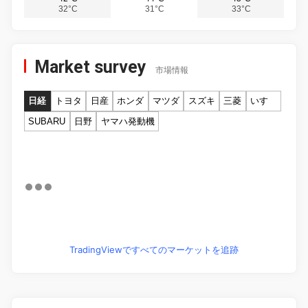
32°C
31°C
33°C
Market survey
市場情報
日経
トヨタ
日産
ホンダ
マツダ
スズキ
三菱
いすゞ
SUBARU
日野
ヤマハ発動機
TradingViewですべてのマーケットを追跡