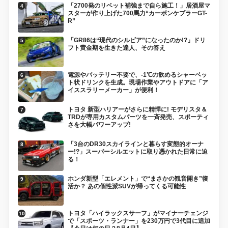
「2700発のリベット補強まで自ら施工！」居酒屋マ
スターが作り上げた700馬力“カーボンケブラーGT-
R”
「GR86は“現代のシルビア”になったのか!?」ドリ
フト黄金期を生きた達人、その答え
電源やバッテリー不要で、-1℃の飲めるシャーベッ
ト状ドリンクを生成。現場作業やアウトドアに「ア
イススラリーメーカー」が便利！
トヨタ 新型ハリアーがさらに精悍に! モデリスタ＆
TRDが専用カスタムパーツを一斉発売、スポーティ
さを大幅パワーアップ!
「3台のDR30スカイラインと暮らす変態的オーナ
ー!?」スーパーシルエットに取り憑かれた日常に迫
る！
ホンダ新型「エレメント」で“まさかの観音開き”復
活か？ あの個性派SUVが帰ってくる可能性
トヨタ「ハイラックスサーフ」がマイナーチェンジ
で「スポーツ・ランナー」を230万円で3代目に追加