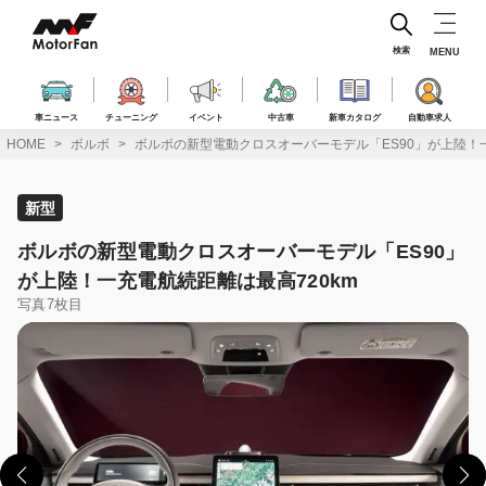
コ
ン
テ
検索
MENU
ン
ツ
へ
車ニュース
チューニング
イベント
中古車
新車カタログ
自動車求人
ス
HOME
ボルボ
ボルボの新型電動クロスオーバーモデル「ES90」が上陸！一
キ
ッ
プ
新型
ボルボの新型電動クロスオーバーモデル「ES90」
が上陸！一充電航続距離は最高720km
写真7枚目