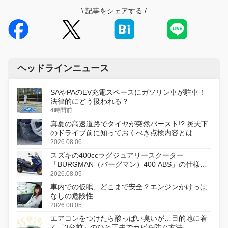
\
記事をシェアする
/
ヘッドラインニュース
SAやPAのEV充電スペースにガソリン車が駐車！
法律的にどう扱われる？
4時間前
真夏の高速道路でタイヤが突然バースト!? 炎天下
のドライブ前に知っておくべき点検内容とは
2026.08.06
スズキの400ccラグジュアリースクーター
「BURGMAN（バーグマン）400 ABS」の仕様を
変更し、8月18日に発売
2026.08.05
車内での仮眠、どこまで安全？エンジンかけっぱ
なしの危険性
2026.08.05
エアコンをつけたら酸っぱい臭いが…目的地に着
く「3分前」のひと工夫でカビを防ぐ方法