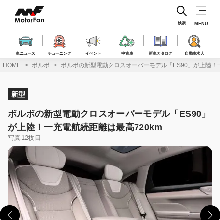
コ
ン
テ
検索
MENU
ン
ツ
へ
車ニュース
チューニング
イベント
中古車
新車カタログ
自動車求人
ス
HOME
ボルボ
ボルボの新型電動クロスオーバーモデル「ES90」が上陸！一
キ
ッ
プ
新型
ボルボの新型電動クロスオーバーモデル「ES90」
が上陸！一充電航続距離は最高720km
写真12枚目