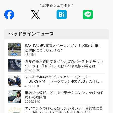
\
記事をシェアする
/
ヘッドラインニュース
SAやPAのEV充電スペースにガソリン車が駐車！
法律的にどう扱われる？
4時間前
真夏の高速道路でタイヤが突然バースト!? 炎天下
のドライブ前に知っておくべき点検内容とは
2026.08.06
スズキの400ccラグジュアリースクーター
「BURGMAN（バーグマン）400 ABS」の仕様を
変更し、8月18日に発売
2026.08.05
車内での仮眠、どこまで安全？エンジンかけっぱ
なしの危険性
2026.08.05
エアコンをつけたら酸っぱい臭いが…目的地に着
く「3分前」のひと工夫でカビを防ぐ方法