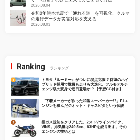
2026.08.04
令和8年熊本地震で「通れる道」を可視化、クルマ
の走行データが災害対応を支える
2026.08.03
Ranking
ランキング
トヨタ『ルーミー』がついに弱点克服!? 待望のハイ
ブリッド採用で燃費も走りも大進化、フルモデルチ
ェンジ級の変身で近日登場か!? 【予想CG付き】
「下着メーカーが作った和製スーパーカー!?」F1エ
ンジンを積んだジオット・キャスピタという伝説
排ガス規制をクリアした、2ストVツインバイク、
VINS。排気量は249.5cc、83HPを絞り出す。その
エンジンの技術とは