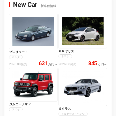
New Car
新車種情報
ＧＲヤリス
プレリュード
トヨタ
ホンダ
631
845
2026.08発売
万円
～
2026.08発売
万円
～
ジムニーノマド
Ｓクラス
スズキ
メルセデス・ベンツ