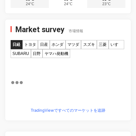
24°C
24°C
23°C
Market survey
市場情報
日経
トヨタ
日産
ホンダ
マツダ
スズキ
三菱
いすゞ
SUBARU
日野
ヤマハ発動機
TradingViewですべてのマーケットを追跡