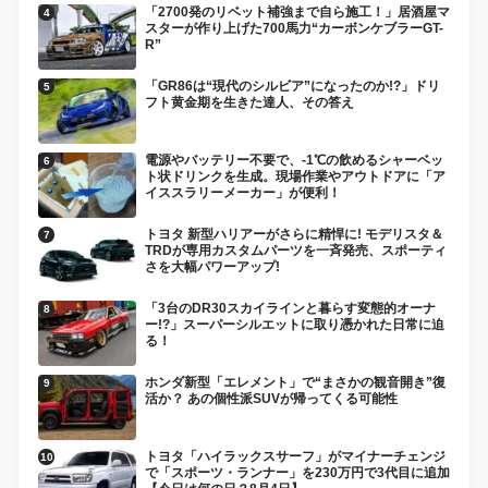
「2700発のリベット補強まで自ら施工！」居酒屋マ
スターが作り上げた700馬力“カーボンケブラーGT-
R”
「GR86は“現代のシルビア”になったのか!?」ドリ
フト黄金期を生きた達人、その答え
電源やバッテリー不要で、-1℃の飲めるシャーベッ
ト状ドリンクを生成。現場作業やアウトドアに「ア
イススラリーメーカー」が便利！
トヨタ 新型ハリアーがさらに精悍に! モデリスタ＆
TRDが専用カスタムパーツを一斉発売、スポーティ
さを大幅パワーアップ!
「3台のDR30スカイラインと暮らす変態的オーナ
ー!?」スーパーシルエットに取り憑かれた日常に迫
る！
ホンダ新型「エレメント」で“まさかの観音開き”復
活か？ あの個性派SUVが帰ってくる可能性
トヨタ「ハイラックスサーフ」がマイナーチェンジ
で「スポーツ・ランナー」を230万円で3代目に追加