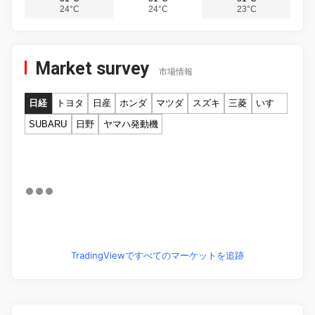
24°C
24°C
23°C
Market survey
市場情報
日経
トヨタ
日産
ホンダ
マツダ
スズキ
三菱
いすゞ
SUBARU
日野
ヤマハ発動機
TradingViewですべてのマーケットを追跡