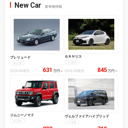
New Car
新車種情報
ＧＲヤリス
プレリュード
トヨタ
ホンダ
631
845
2026.08発売
万円
～
2026.08発売
万円
～
ジムニーノマド
ヴェルファイアハイブリッド
スズキ
トヨタ