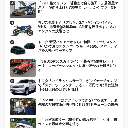
「2700発のリベット補強まで自ら施工！」居酒屋マ
スターが作り上げた700馬力“カーボンケブラーGT-
R”
排ガス規制をクリアした、2ストVツインバイク、
VINS。排気量は249.5cc、83HPを絞り出す。その
エンジンの技術とは
トヨタ 新型ハリアーがさらに精悍に! モデリスタ＆
TRDが専用カスタムパーツを一斉発売、スポーティ
さを大幅パワーアップ!
「3台のDR30スカイラインと暮らす変態的オーナ
ー!?」スーパーシルエットに取り憑かれた日常に迫
る！
トヨタ「ハイラックスサーフ」がマイナーチェンジ
で「スポーツ・ランナー」を230万円で3代目に追加
【今日は何の日？8月4日】
「”VR38DETTはボアアップできない”を覆す！」最
先端の溶射技術が切り拓くR35GT-Rチューンの未来
「これぞ国産ターボ黄金期の忘れ形見！」いすゞ初
代アスカ最終進化形を追う