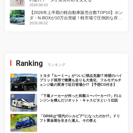
2026.08.03
【2026年上半期の軽自動車販売台数TOP10】ホン
ダ・N-BOXが10万台突破！軽市場で圧倒的な存在
感
2026.08.02
Ranking
ランキング
トヨタ『ルーミー』がついに弱点克服!? 待望のハイ
ブリッド採用で燃費も走りも大進化、フルモデルチ
ェンジ級の変身で近日登場か!? 【予想CG付き】
「下着メーカーが作った和製スーパーカー!?」F1エ
ンジンを積んだジオット・キャスピタという伝説
「GR86は“現代のシルビア”になったのか!?」ドリ
フト黄金期を生きた達人、その答え