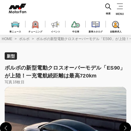
コ
ン
テ
検索
MENU
ン
ツ
へ
車ニュース
チューニング
イベント
中古車
新車カタログ
自動車求人
ス
HOME
ボルボ
ボルボの新型電動クロスオーバーモデル「ES90」が上陸！一
キ
ッ
プ
新型
ボルボの新型電動クロスオーバーモデル「ES90」
が上陸！一充電航続距離は最高720km
写真18枚目