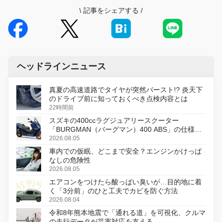
\
記事をシェアする
/
ヘッドラインニュース
真夏の高速道路でタイヤが突然バースト!? 炎天下
のドライブ前に知っておくべき点検内容とは
22時間前
スズキの400ccラグジュアリースクーター
「BURGMAN（バーグマン）400 ABS」の仕様を
変更し、8月18日に発売
2026.08.05
車内での仮眠、どこまで安全？エンジンかけっぱ
なしの危険性
2026.08.05
エアコンをつけたら酸っぱい臭いが…目的地に着
く「3分前」のひと工夫でカビを防ぐ方法
2026.08.04
令和8年熊本地震で「通れる道」を可視化、クルマ
の走行データが災害対応を支える