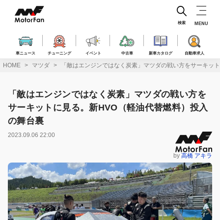
コ
ン
テ
検索
MENU
ン
ツ
へ
車ニュース
チューニング
イベント
中古車
新車カタログ
自動車求人
ス
HOME
マツダ
「敵はエンジンではなく炭素」マツダの戦い方をサーキット
キ
ッ
プ
「敵はエンジンではなく炭素」マツダの戦い方を
サーキットに見る。新HVO（軽油代替燃料）投入
の舞台裏
2023.09.06 22:00
by
高橋 アキラ