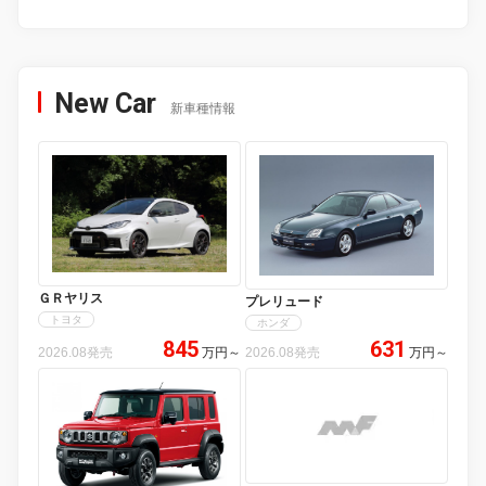
New Car
新車種情報
ＧＲヤリス
プレリュード
トヨタ
ホンダ
845
631
2026.08発売
万円
～
2026.08発売
万円
～