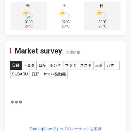
金
土
日
31°C
32°C
33°C
24°C
23°C
23°C
Market survey
市場情報
日経
トヨタ
日産
ホンダ
マツダ
スズキ
三菱
いすゞ
SUBARU
日野
ヤマハ発動機
TradingViewですべてのマーケットを追跡