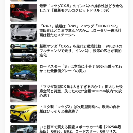
最新「マツダCX-5」のインパネの操作性はどう進化
した？【最新モデルコクピットドリル：09】
「RX-7」後継は「RX9」？マツダ「ICONIC SP」
市販化はどこまで進んだのか……ロータリー復活計
画は新たなステージへ
新型マツダ「CX-5」を先代と徹底比較！ 9年ぶりの
フルチェンジで走り、インパネ、後席の広さが劇的
進化
ロードスター「S」は本当に十分？ 500km乗ってわ
かった最廉価グレードの実力
「マツダ新型CX-5は大きすぎるのか？」拡大した後
席空間と荷室、失ったのは“全幅1850mm以内”の安
心感？
トヨタ製「マツダ2」は次期型開発へ。欧州の自社
版はひっそりと生産終了
いま新車で買える国産スポーツカー5選【2025年最
新版】 GR86、BRZ、ロードスター、GRヤリス、