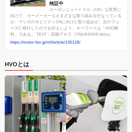
検証中
カーボンニュートラル（CN）な世界に
向けて、カーメーカーもさまざまな取り組みを行なっている
が、マツダのモビリティCNに向けた取り組みが、次のフェ
ーズに移行したのでお伝えしよう。キーワードは「HVO燃
料」である。 TEXT：高橋アキラ（TAKAHASHI Akira）
https://motor-fan.jp/mf/article/130128/
HVOとは