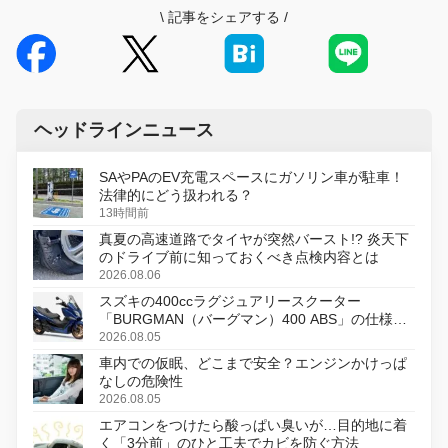
\
記事をシェアする
/
ヘッドラインニュース
SAやPAのEV充電スペースにガソリン車が駐車！
法律的にどう扱われる？
13時間前
真夏の高速道路でタイヤが突然バースト!? 炎天下
のドライブ前に知っておくべき点検内容とは
2026.08.06
スズキの400ccラグジュアリースクーター
「BURGMAN（バーグマン）400 ABS」の仕様を
変更し、8月18日に発売
2026.08.05
車内での仮眠、どこまで安全？エンジンかけっぱ
なしの危険性
2026.08.05
エアコンをつけたら酸っぱい臭いが…目的地に着
く「3分前」のひと工夫でカビを防ぐ方法