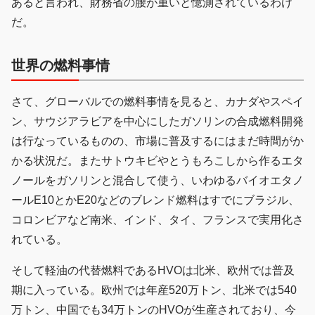
あると言われ、財務省の腰が重いと憶測されているわけ
だ。
世界の燃料事情
さて、グローバルでの燃料事情を見ると、カナダやスペイ
ン、サウジアラビアを中心にしたガソリンの合成燃料開発
は行なっているものの、市場に普及するにはまだ時間がか
かる状況だ。またサトウキビやとうもろこしから作るエタ
ノールをガソリンと混合して使う、いわゆるバイオエタノ
ールE10とかE20などのブレンド燃料はすでにブラジル、
コロンビアなど南米、インド、タイ、フランスで実用化さ
れている。
そして軽油の代替燃料であるHVOは北米、欧州では普及
期に入っている。欧州では年産520万トン、北米では540
万トン、中国でも34万トンのHVOが生産されており、今