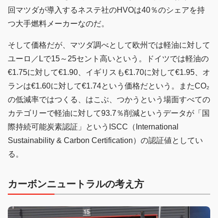
回マツダが導入するネステ社のHVOは40％のシェアを持
つ大手燃料メーカーなのだ。
そして価格だが、マツダ調べとして欧州では軽油に対して
ユーロ／Lで15～25セント高いという。ドイツでは軽油の
€1.75に対して€1.90、イギリスも€1.70に対して€1.95、オ
ランは€1.60に対して€1.74という価格だという。またCO₂
の低減率ではつくる、はこぶ、つかうという場面すべての
カテゴリーで軽油に対して93.7％削減というデータが「国
際持続可能炭素認証」というISCC（International
Sustainability & Carbon Certification）の認証値としてい
る。
カーボンニュートラルの考え方