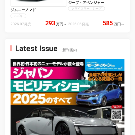
ジープ・アベンジャー
クライスラー・ジープ
ジムニーノマド
スズキ
293
585
2026.07発売
万円
～
2026.06発売
万円
～
Latest Issue
新刊案内