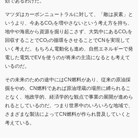
効であるわけだ。
マツダはカーボンニュートラルに対して、「敵は炭素」と
いうより、今あるCO₂を増やさないという考え方を持ち、
地中や海底から資源を掘り起こさず、大気中にあるCO₂を
回収することでCO₂の循環をさせることでCNを実現して
いく考えだ。もちろん電動化も進め、自然エネルギーで発
電した電気でEVを使うのが将来の主流になるとも考えて
いるのだ。
その未来のための途中にはCN燃料があり、従来の原油採
掘をやめ、CN燃料であれば原油埋蔵の場所に縛られるこ
となく、地政学的、経済学的な観点で事業の展開が進めら
れるとしているのだ。つまり世界中のいろいろな地域で、
さまざまな製法によってCN燃料が作られ普及していくと
考えている。