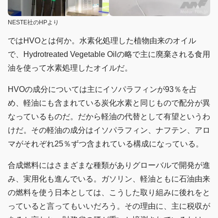
NESTE社のHPより
ではHVOとは何か。水素化処理した植物由来のオイル
で、Hydrotreated Vegetable Oilの略で主に廃棄される食用
油を使って水素処理したオイルだ。
HVOの成分については主にイソパラフィンが93％を占
め、軽油にも含まれている炭化水素と同じもので配分が異
なっているものだ。だから軽油の代替として有望というわ
けだ。その軽油の成分はイソパラフィン、ナフテン、アロ
マがそれぞれ25％ずつ含まれている構成になっている。
合成燃料にはさまざまな種類がありグローバルで開発が進
み、実用化も進んでいる。ガソリン、軽油ともに石油由来
の燃料を使う日本としては、こうした取り組みに後れをと
っていると言ってもいいだろう。その理由に、主に税収が