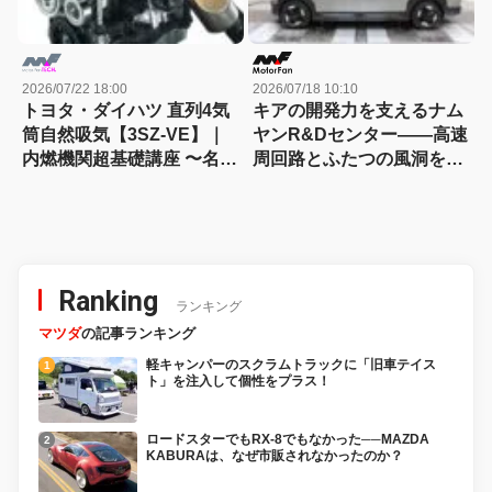
2026/07/22 18:00
2026/07/18 10:10
トヨタ・ダイハツ 直列4気
キアの開発力を支えるナム
筒自然吸気【3SZ-VE】｜
ヤンR&Dセンター――高速
内燃機関超基礎講座 〜名作
周回路とふたつの風洞を訪
エンジン図鑑
ねる
Ranking
ランキング
マツダ
の記事ランキング
軽キャンパーのスクラムトラックに「旧車テイス
ト」を注入して個性をプラス！
ロードスターでもRX-8でもなかった──MAZDA
KABURAは、なぜ市販されなかったのか？