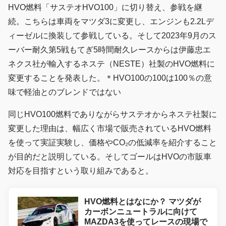
HVO燃料「サステオHVO100」に切り替え、参戦を継
続。こちらは車両をマツダ3に変更し、エンジンも2.2Lデ
ィーゼルに換装して参戦している。そして2023年9月のス
ーバー耐久第5戦もてぎ5時間耐久レースからは伊藤忠エ
ネクス社が輸入するネステ（NESTE）社製のHVO燃料に
変更することを発表した。＊HVO100の100は100％の意
味で軽油とのブレンドではない
同じHVO100燃料でありながらサステオからネステ社製に
変更した理由は、幅広く市場で販売されているHVO燃料
を使って実証実験し、価格やCO₂の低減率を紹介すること
が目的だと説明している。そしてゴールはHVOの市販車
対応を目指すという取り組みであると。
HVO燃料とはなにか？ マツダが
カーボンニュートラルに向けて
MAZDA3を使ってレースの現場で