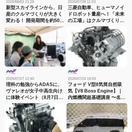
2026/08/02 21:28
2026/07/28 11:03
新型スカイラインから、日
三菱自動車、ヒューマノイ
産のクルマづくりが大きく
ドロボット量産へ！「未来
変わる！ 開発期間を約50か
の工場」はクルマづくりを
月から30か月へと大幅短縮
どう変えるのか
2026/07/27 12:40
2026/07/24 18:00
理科の勉強からADASに、
フォード V型8気筒自然吸
ヴァレオが女子中高生向け
気【V8 Boss Engine】｜
に体験イベント（8月7日締
内燃機関超基礎講座 〜名作
切）
エンジン図鑑