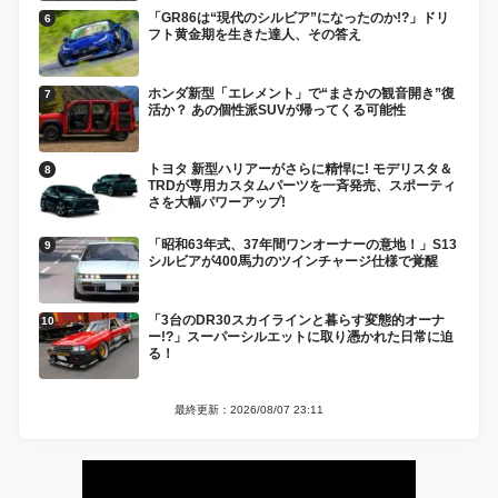
「GR86は“現代のシルビア”になったのか!?」ドリ
フト黄金期を生きた達人、その答え
ホンダ新型「エレメント」で“まさかの観音開き”復
活か？ あの個性派SUVが帰ってくる可能性
トヨタ 新型ハリアーがさらに精悍に! モデリスタ＆
TRDが専用カスタムパーツを一斉発売、スポーティ
さを大幅パワーアップ!
「昭和63年式、37年間ワンオーナーの意地！」S13
シルビアが400馬力のツインチャージ仕様で覚醒
「3台のDR30スカイラインと暮らす変態的オーナ
ー!?」スーパーシルエットに取り憑かれた日常に迫
る！
最終更新：2026/08/07 23:11