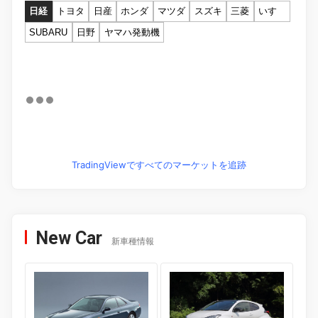
日経
トヨタ
日産
ホンダ
マツダ
スズキ
三菱
いすゞ
SUBARU
日野
ヤマハ発動機
TradingViewですべてのマーケットを追跡
New Car
新車種情報