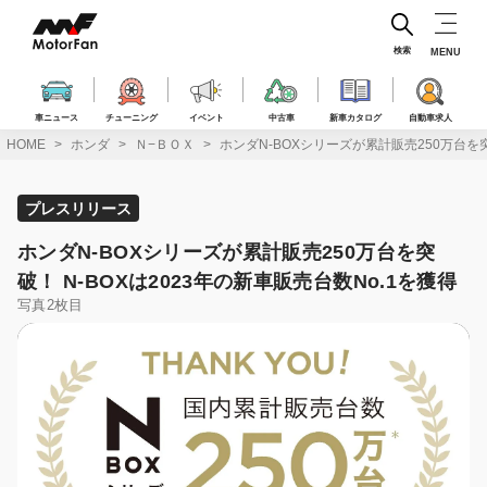
コ
ン
テ
検索
MENU
ン
ツ
へ
車ニュース
チューニング
イベント
中古車
新車カタログ
自動車求人
ス
HOME
ホンダ
Ｎ−ＢＯＸ
ホンダN-BOXシリーズが累計販売250万台を突
キ
ッ
プ
プレスリリース
ホンダN-BOXシリーズが累計販売250万台を突
破！ N-BOXは2023年の新車販売台数No.1を獲得
写真2枚目