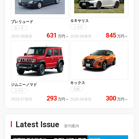
ＧＲヤリス
プレリュード
トヨタ
ホンダ
631
845
2026.08発売
万円
～
2026.08発売
万円
～
キックス
ジムニーノマド
日産
スズキ
293
300
2026.07発売
万円
～
2026.06発売
万円
～
Latest Issue
新刊案内