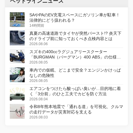
ヘッドラインニュース
SAやPAのEV充電スペースにガソリン車が駐車！
法律的にどう扱われる？
14時間前
真夏の高速道路でタイヤが突然バースト!? 炎天下
のドライブ前に知っておくべき点検内容とは
2026.08.06
スズキの400ccラグジュアリースクーター
「BURGMAN（バーグマン）400 ABS」の仕様を
変更し、8月18日に発売
2026.08.05
車内での仮眠、どこまで安全？エンジンかけっぱ
なしの危険性
2026.08.05
エアコンをつけたら酸っぱい臭いが…目的地に着
く「3分前」のひと工夫でカビを防ぐ方法
2026.08.04
令和8年熊本地震で「通れる道」を可視化、クルマ
の走行データが災害対応を支える
2026.08.03