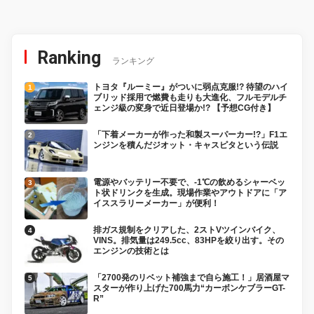
Ranking
ランキング
トヨタ『ルーミー』がついに弱点克服!? 待望のハイ
ブリッド採用で燃費も走りも大進化、フルモデルチ
ェンジ級の変身で近日登場か!? 【予想CG付き】
「下着メーカーが作った和製スーパーカー!?」F1エ
ンジンを積んだジオット・キャスピタという伝説
電源やバッテリー不要で、-1℃の飲めるシャーベッ
ト状ドリンクを生成。現場作業やアウトドアに「ア
イススラリーメーカー」が便利！
排ガス規制をクリアした、2ストVツインバイク、
VINS。排気量は249.5cc、83HPを絞り出す。その
エンジンの技術とは
「2700発のリベット補強まで自ら施工！」居酒屋マ
スターが作り上げた700馬力“カーボンケブラーGT-
R”