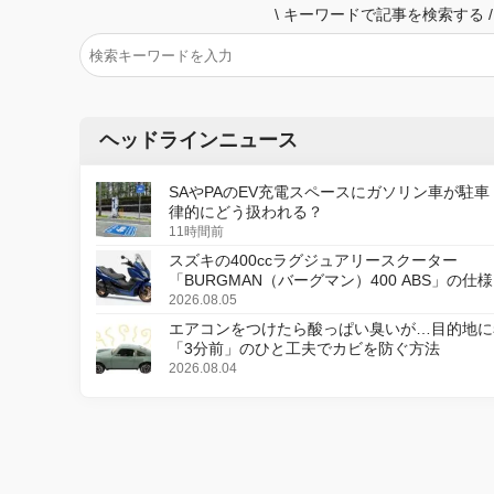
\
キーワードで記事を検索する
/
ヘッドラインニュース
SAやPAのEV充電スペースにガソリン車が駐車
律的にどう扱われる？
11時間前
スズキの400ccラグジュアリースクーター
「BURGMAN（バーグマン）400 ABS」の仕
更し、8月18日に発売
2026.08.05
エアコンをつけたら酸っぱい臭いが…目的地に
「3分前」のひと工夫でカビを防ぐ方法
2026.08.04