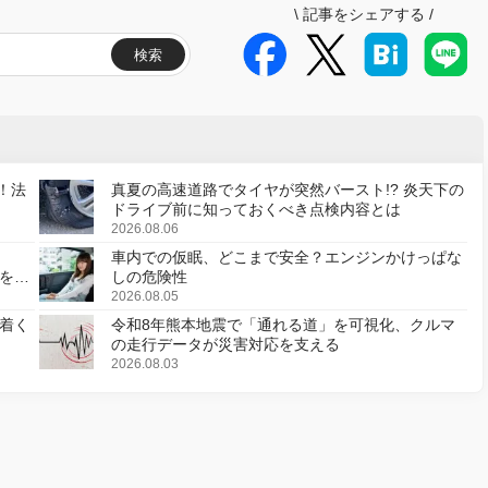
\
記事をシェアする
/
検索
！法
真夏の高速道路でタイヤが突然バースト!? 炎天下の
ドライブ前に知っておくべき点検内容とは
2026.08.06
車内での仮眠、どこまで安全？エンジンかけっぱな
様を変
しの危険性
2026.08.05
着く
令和8年熊本地震で「通れる道」を可視化、クルマ
の走行データが災害対応を支える
2026.08.03