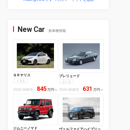
New Car
新車種情報
ＧＲヤリス
プレリュード
トヨタ
ホンダ
845
631
2026.08発売
万円
～
2026.08発売
万円
～
ジムニーノマド
ヴェルファイアハイブリッ