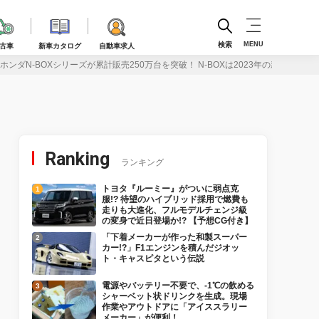
検索
MENU
古車
新車カタログ
自動車求人
ンダN-BOXシリーズが累計販売250万台を突破！ N-BOXは2023年の新車販売台数
Ranking
ランキング
トヨタ『ルーミー』がついに弱点克
服!? 待望のハイブリッド採用で燃費も
走りも大進化、フルモデルチェンジ級
の変身で近日登場か!? 【予想CG付き】
「下着メーカーが作った和製スーパー
カー!?」F1エンジンを積んだジオッ
ト・キャスピタという伝説
電源やバッテリー不要で、-1℃の飲める
シャーベット状ドリンクを生成。現場
作業やアウトドアに「アイススラリー
メーカー」が便利！