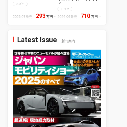
ド
スズキ
トヨタ
293
710
2026.07発売
万円
～
2026.06発売
万円
～
Latest Issue
新刊案内