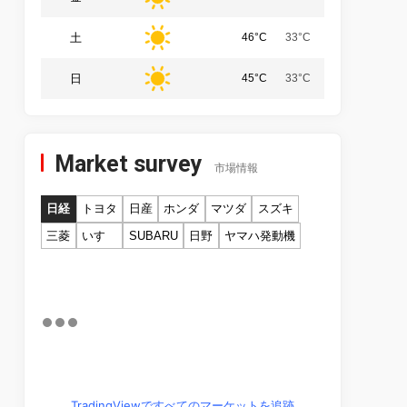
土
46°C
33°C
日
45°C
33°C
Market survey
市場情報
日経
トヨタ
日産
ホンダ
マツダ
スズキ
三菱
いすゞ
SUBARU
日野
ヤマハ発動機
TradingViewですべてのマーケットを追跡