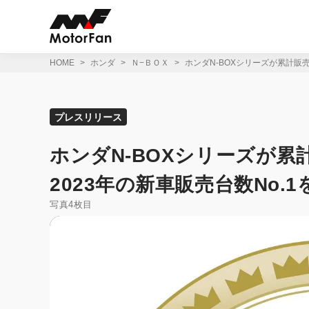
コ
ン
テ
ン
ツ
HOME
ホンダ
Ｎ−ＢＯＸ
ホンダN-BOXシリーズが累計販売2
へ
ス
キ
ッ
プレスリリース
プ
ホンダN-BOXシリーズが累計
2023年の新車販売台数No.1
写真4枚目