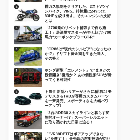
排ガス規制をクリアした、2ストVツイ
ンバイク、VINS。排気量は249.5cc、
83HPを絞り出す。そのエンジンの技術
とは
「2700発のリベット補強まで自ら施
工！」居酒屋マスターが作り上げた700
馬力“カーボンケブラーGT-R”
「GR86は“現代のシルビア”になったの
か!?」ドリフト黄金期を生きた達人、
その答え
ホンダ新型「エレメント」で“まさかの
観音開き”復活か？ あの個性派SUVが帰
ってくる可能性
トヨタ 新型ハリアーがさらに精悍に! モ
デリスタ＆TRDが専用カスタムパーツ
を一斉発売、スポーティさを大幅パワ
ーアップ!
「3台のDR30スカイラインと暮らす変
態的オーナー!?」スーパーシルエット
に取り憑かれた日常に迫る！
「”VR38DETTはボアアップできな
い”を覆す！」最先端の溶射技術が切り