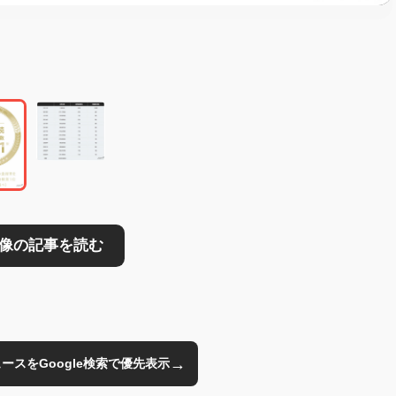
読む
→
のニュースをGoogle検索で優先表示