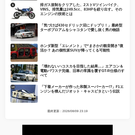
排ガス規制をクリアした、2ストVツインバイク、
VINS。排気量は249.5cc、83HPを絞り出す。その
エンジンの技術とは
「気づけば430セドリック沼にドップリ！」最終型
ターボブロアムをシャコタンで愛し抜く男の物語
ホンダ新型「エレメント」で“まさかの観音開き”復
活か？ あの個性派SUVが帰ってくる可能性
「壊れないハコスカを目指した結果…」エアコン＆
電動パワステ完備、旧車の常識を覆すGT-R仕様のす
べて
「下着メーカーが作った和製スーパーカー!?」F1エ
ンジンを積んだジオット・キャスピタという伝説
最終更新：2026/08/09 23:19