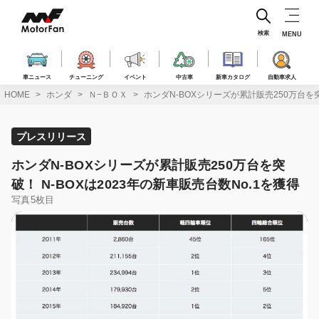
コ
ン
テ
検索
MENU
ン
ツ
へ
車ニュース
チューニング
イベント
中古車
新車カタログ
自動車求人
ス
HOME
ホンダ
Ｎ−ＢＯＸ
ホンダN-BOXシリーズが累計販売250万台を突
キ
ッ
プ
プレスリリース
ホンダN-BOXシリーズが累計販売250万台を突
破！ N-BOXは2023年の新車販売台数No.1を獲得
写真5枚目