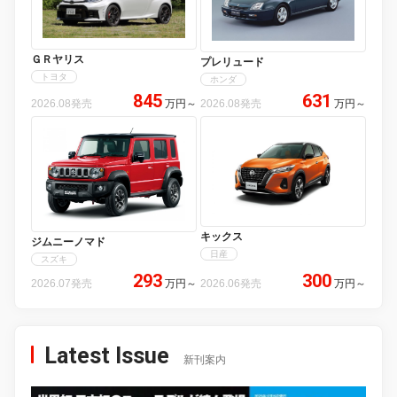
ＧＲヤリス
プレリュード
トヨタ
ホンダ
845
631
2026.08発売
万円
～
2026.08発売
万円
～
キックス
ジムニーノマド
日産
スズキ
293
300
2026.07発売
万円
～
2026.06発売
万円
～
Latest Issue
新刊案内