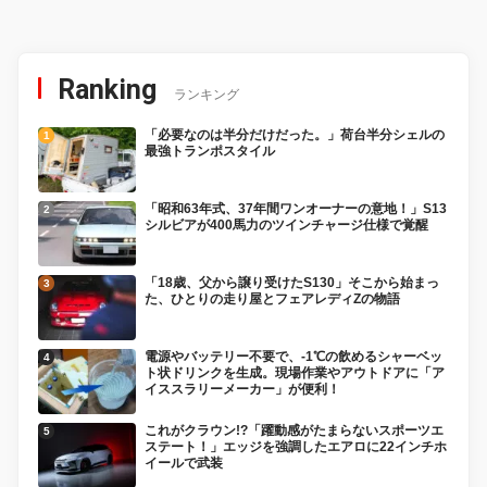
Ranking
ランキング
「必要なのは半分だけだった。」荷台半分シェルの
最強トランポスタイル
「昭和63年式、37年間ワンオーナーの意地！」S13
シルビアが400馬力のツインチャージ仕様で覚醒
「18歳、父から譲り受けたS130」そこから始まっ
た、ひとりの走り屋とフェアレディZの物語
電源やバッテリー不要で、-1℃の飲めるシャーベッ
ト状ドリンクを生成。現場作業やアウトドアに「ア
イススラリーメーカー」が便利！
これがクラウン!?「躍動感がたまらないスポーツエ
ステート！」エッジを強調したエアロに22インチホ
イールで武装