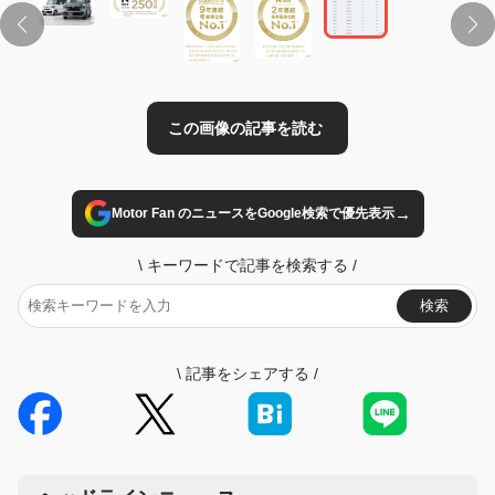
→
Motor Fan のニュースをGoogle検索で優先表示
\
キーワードで記事を検索する
/
検索
\
記事をシェアする
/