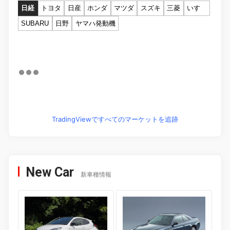
日経
トヨタ
日産
ホンダ
マツダ
スズキ
三菱
いすゞ
SUBARU
日野
ヤマハ発動機
TradingViewですべてのマーケットを追跡
New Car
新車種情報