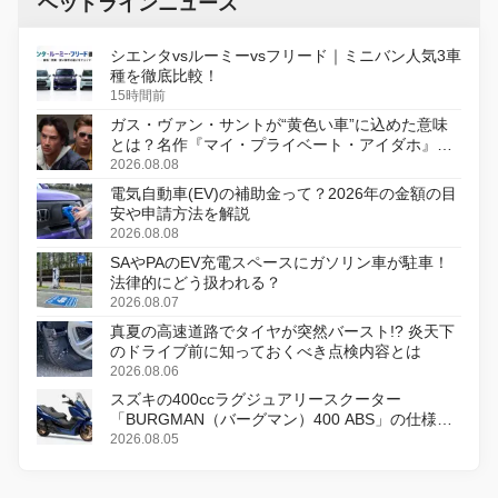
ヘッドラインニュース
シエンタvsルーミーvsフリード｜ミニバン人気3車
種を徹底比較！
15時間前
ガス・ヴァン・サントが“黄色い車”に込めた意味
とは？名作『マイ・プライベート・アイダホ』が
初のデジタルリマスター版で復活
2026.08.08
電気自動車(EV)の補助金って？2026年の金額の目
安や申請方法を解説
2026.08.08
SAやPAのEV充電スペースにガソリン車が駐車！
法律的にどう扱われる？
2026.08.07
真夏の高速道路でタイヤが突然バースト!? 炎天下
のドライブ前に知っておくべき点検内容とは
2026.08.06
スズキの400ccラグジュアリースクーター
「BURGMAN（バーグマン）400 ABS」の仕様を
変更し、8月18日に発売
2026.08.05