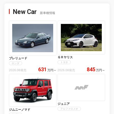
New Car
新車種情報
ＧＲヤリス
プレリュード
トヨタ
ホンダ
631
845
2026.08発売
万円
～
2026.08発売
万円
～
ジュニア
アルファロメオ
ジムニーノマド