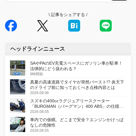
\
記事をシェアする
/
ヘッドラインニュース
SAやPAのEV充電スペースにガソリン車が駐車！
法律的にどう扱われる？
8時間前
真夏の高速道路でタイヤが突然バースト!? 炎天下
のドライブ前に知っておくべき点検内容とは
2026.08.06
スズキの400ccラグジュアリースクーター
「BURGMAN（バーグマン）400 ABS」の仕様を
変更し、8月18日に発売
2026.08.05
車内での仮眠、どこまで安全？エンジンかけっぱ
なしの危険性
2026.08.05