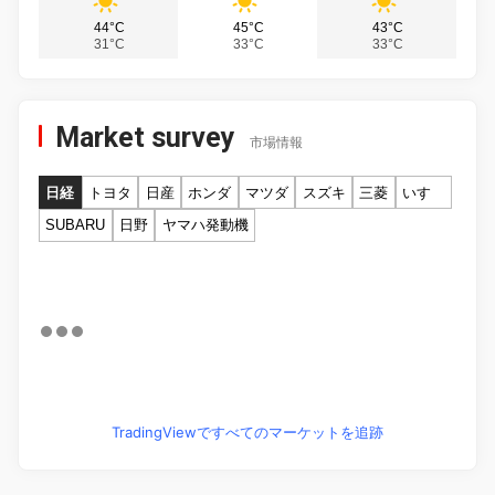
44°C
45°C
43°C
31°C
33°C
33°C
Market survey
市場情報
日経
トヨタ
日産
ホンダ
マツダ
スズキ
三菱
いすゞ
SUBARU
日野
ヤマハ発動機
TradingViewですべてのマーケットを追跡