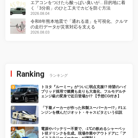
エアコンをつけたら酸っぱい臭いが…目的地に着
く「3分前」のひと工夫でカビを防ぐ方法
2026.08.04
令和8年熊本地震で「通れる道」を可視化、クルマ
の走行データが災害対応を支える
2026.08.03
Ranking
ランキング
トヨタ『ルーミー』がついに弱点克服!? 待望のハイ
ブリッド採用で燃費も走りも大進化、フルモデルチ
ェンジ級の変身で近日登場か!? 【予想CG付き】
「下着メーカーが作った和製スーパーカー!?」F1エ
ンジンを積んだジオット・キャスピタという伝説
電源やバッテリー不要で、-1℃の飲めるシャーベッ
ト状ドリンクを生成。現場作業やアウトドアに「ア