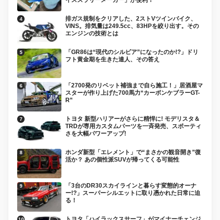
イススラリーメーカー」が便利！
排ガス規制をクリアした、2ストVツインバイク、
VINS。排気量は249.5cc、83HPを絞り出す。その
エンジンの技術とは
「GR86は“現代のシルビア”になったのか!?」ドリ
フト黄金期を生きた達人、その答え
「2700発のリベット補強まで自ら施工！」居酒屋マ
スターが作り上げた700馬力“カーボンケブラーGT-
R”
トヨタ 新型ハリアーがさらに精悍に! モデリスタ＆
TRDが専用カスタムパーツを一斉発売、スポーティ
さを大幅パワーアップ!
ホンダ新型「エレメント」で“まさかの観音開き”復
活か？ あの個性派SUVが帰ってくる可能性
「3台のDR30スカイラインと暮らす変態的オーナ
ー!?」スーパーシルエットに取り憑かれた日常に迫
る！
トヨタ「ハイラックスサーフ」がマイナーチェンジ