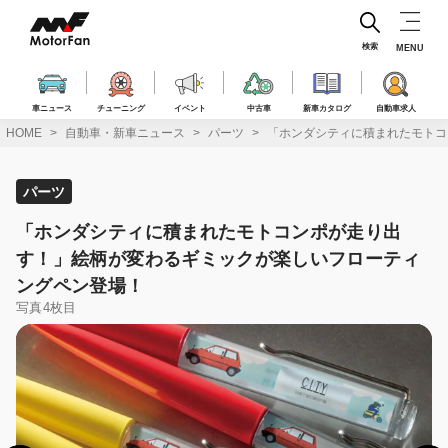
コ
ン
テ
検索
MENU
ン
ツ
へ
車ニュース
チューニング
イベント
中古車
新車カタログ
自動車求人
ス
HOME
自動車・新車ニュース
パーツ
「ホンダシティに積まれたモトコ
キ
ッ
プ
パーツ
「ホンダシティに積まれたモトコンポが走り出
す！」絵柄が変わるギミックが楽しいフローティ
ングペン登場！
写真4枚目