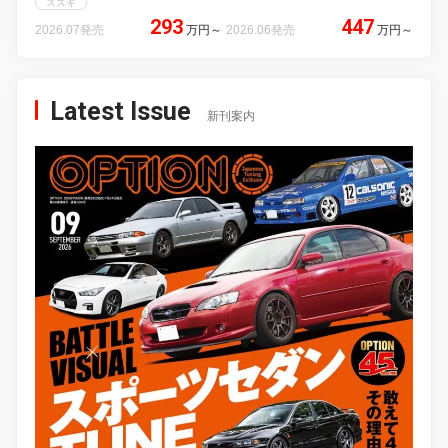
スズキ
293
447
2026.07発売
万円
～
2026.06発売
万円
～
Latest Issue
新刊案内