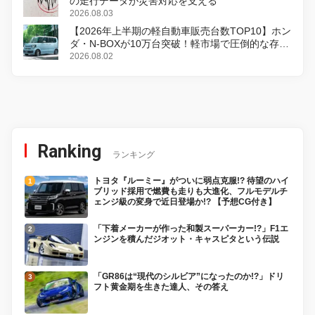
の走行データが災害対応を支える
2026.08.03
【2026年上半期の軽自動車販売台数TOP10】ホン
ダ・N-BOXが10万台突破！軽市場で圧倒的な存在
感
2026.08.02
Ranking
ランキング
トヨタ『ルーミー』がついに弱点克服!? 待望のハイ
ブリッド採用で燃費も走りも大進化、フルモデルチ
ェンジ級の変身で近日登場か!? 【予想CG付き】
「下着メーカーが作った和製スーパーカー!?」F1エ
ンジンを積んだジオット・キャスピタという伝説
「GR86は“現代のシルビア”になったのか!?」ドリ
フト黄金期を生きた達人、その答え