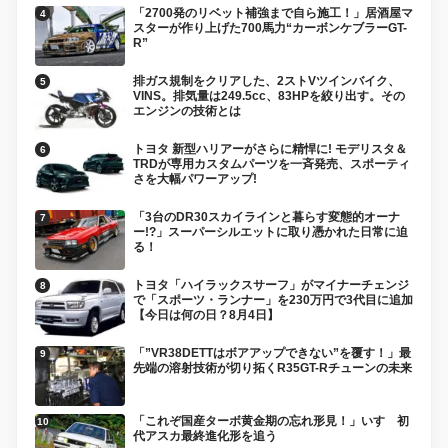
「2700発のリベット補強まで自ら施工！」居酒屋マ
スターが作り上げた700馬力“カーボンケブラーGT-
R”
排ガス規制をクリアした、2ストVツインバイク、
VINS。排気量は249.5cc、83HPを絞り出す。その
エンジンの技術とは
トヨタ 新型ハリアーがさらに精悍に! モデリスタ＆
TRDが専用カスタムパーツを一斉発売、スポーティ
さを大幅パワーアップ!
「3台のDR30スカイラインと暮らす変態的オーナ
ー!?」スーパーシルエットに取り憑かれた日常に迫
る！
トヨタ「ハイラックスサーフ」がマイナーチェンジ
で「スポーツ・ランナー」を230万円で3代目に追加
【今日は何の日？8月4日】
「”VR38DETTはボアアップできない”を覆す！」最
先端の溶射技術が切り拓くR35GT-Rチューンの未来
「これぞ国産ターボ黄金期の忘れ形見！」いすゞ初
代アスカ最終進化形を追う