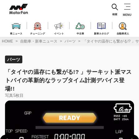
コ
ン
テ
検索
MENU
ン
ツ
へ
車ニュース
チューニング
イベント
中古車
新車カタログ
自動車求人
ス
HOME
自動車・新車ニュース
パーツ
「タイヤの温存にも繋がる!? 」
キ
ッ
プ
パーツ
「タイヤの温存にも繋がる!? 」サーキット派マス
トバイの革新的なラップタイム計測デバイス登
場!!
写真5枚目