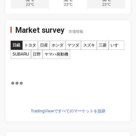
23°C
23°C
23°C
Market survey
市場情報
日経
トヨタ
日産
ホンダ
マツダ
スズキ
三菱
いすゞ
SUBARU
日野
ヤマハ発動機
TradingViewですべてのマーケットを追跡