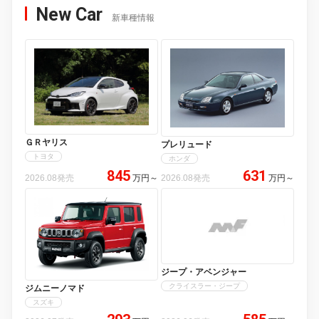
New Car
新車種情報
ＧＲヤリス
プレリュード
トヨタ
ホンダ
845
631
2026.08発売
万円
～
2026.08発売
万円
～
ジープ・アベンジャー
クライスラー・ジープ
ジムニーノマド
スズキ