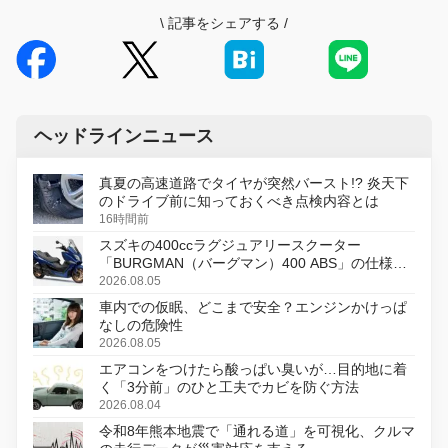
\
記事をシェアする
/
ヘッドラインニュース
真夏の高速道路でタイヤが突然バースト!? 炎天下
のドライブ前に知っておくべき点検内容とは
16時間前
スズキの400ccラグジュアリースクーター
「BURGMAN（バーグマン）400 ABS」の仕様を
変更し、8月18日に発売
2026.08.05
車内での仮眠、どこまで安全？エンジンかけっぱ
なしの危険性
2026.08.05
エアコンをつけたら酸っぱい臭いが…目的地に着
く「3分前」のひと工夫でカビを防ぐ方法
2026.08.04
令和8年熊本地震で「通れる道」を可視化、クルマ