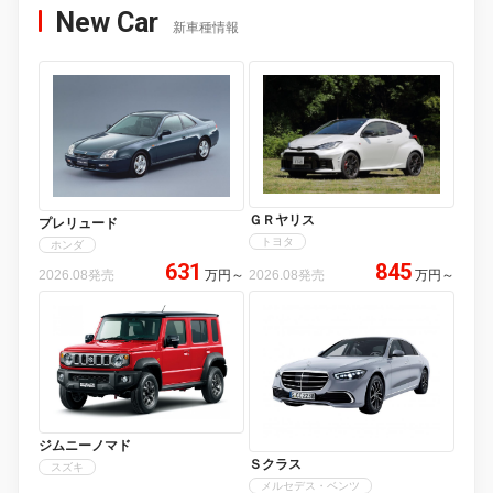
New Car
新車種情報
ＧＲヤリス
プレリュード
トヨタ
ホンダ
631
845
2026.08発売
万円
～
2026.08発売
万円
～
ジムニーノマド
Ｓクラス
スズキ
メルセデス・ベンツ