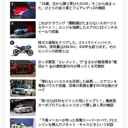
「18歳、父から譲り受けたS130」そこから始まっ
た、ひとりの走り屋とフェアレディZの物語
これがクラウン!?「躍動感がたまらないスポーツエ
ステート！」エッジを強調したエアロに22インチホ
イールで武装
排ガス規制をクリアした、2ストVツインバイク、
VINS。排気量は249.5cc、83HPを絞り出す。その
エンジンの技術とは
ホンダ新型「エレメント」で“まさかの観音開き”復
活か？ あの個性派SUVが帰ってくる可能性
「壊れないハコスカを目指した結果…」エアコン＆
電動パワステ完備、旧車の常識を覆すGT-R仕様のす
べて
「気づけば430セドリック沼にドップリ！」最終型
ターボブロアムをシャコタンで愛し抜く男の物語
「下着メーカーが作った和製スーパーカー!?」F1エ
ンジンを積んだジオット・キャスピタという伝説