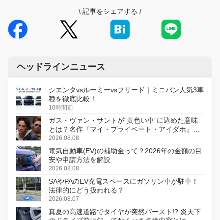
\
記事をシェアする
/
ヘッドラインニュース
シエンタvsルーミーvsフリード｜ミニバン人気3車
種を徹底比較！
10時間前
ガス・ヴァン・サントが“黄色い車”に込めた意味
とは？名作『マイ・プライベート・アイダホ』が
初のデジタルリマスター版で復活
2026.08.08
電気自動車(EV)の補助金って？2026年の金額の目
安や申請方法を解説
2026.08.08
SAやPAのEV充電スペースにガソリン車が駐車！
法律的にどう扱われる？
2026.08.07
真夏の高速道路でタイヤが突然バースト!? 炎天下