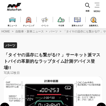
コ
ン
テ
検索
MENU
ン
ツ
へ
車ニュース
チューニング
イベント
中古車
新車カタログ
自動車求人
ス
HOME
自動車・新車ニュース
パーツ
「タイヤの温存にも繋がる!? 」
キ
ッ
プ
パーツ
「タイヤの温存にも繋がる!? 」サーキット派マス
トバイの革新的なラップタイム計測デバイス登
場!!
写真12枚目