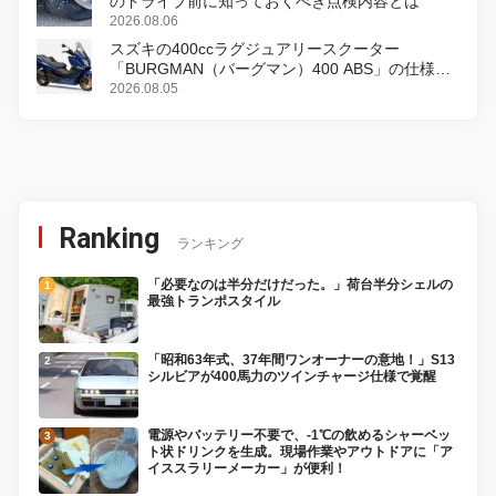
のドライブ前に知っておくべき点検内容とは
2026.08.06
スズキの400ccラグジュアリースクーター
「BURGMAN（バーグマン）400 ABS」の仕様を
変更し、8月18日に発売
2026.08.05
Ranking
ランキング
「必要なのは半分だけだった。」荷台半分シェルの
最強トランポスタイル
「昭和63年式、37年間ワンオーナーの意地！」S13
シルビアが400馬力のツインチャージ仕様で覚醒
電源やバッテリー不要で、-1℃の飲めるシャーベッ
ト状ドリンクを生成。現場作業やアウトドアに「ア
イススラリーメーカー」が便利！