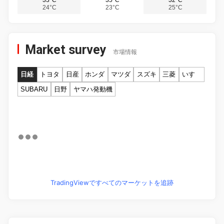
24°C
23°C
25°C
Market survey
市場情報
日経
トヨタ
日産
ホンダ
マツダ
スズキ
三菱
いすゞ
SUBARU
日野
ヤマハ発動機
TradingViewですべてのマーケットを追跡