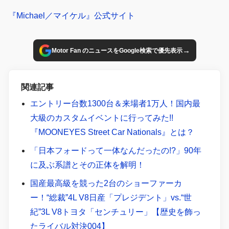
『Michael／マイケル』公式サイト
→
Motor Fan のニュースをGoogle検索で優先表示
関連記事
エントリー台数1300台＆来場者1万人！国内最
大級のカスタムイベントに行ってみた!!
『MOONEYES Street Car Nationals』とは？
「日本フォードって一体なんだったの!?」90年
に及ぶ系譜とその正体を解明！
国産最高級を競った2台のショーファーカ
ー！“総裁”4L V8日産「プレジデント」vs.“世
紀”3L V8トヨタ「センチュリー」【歴史を飾っ
たライバル対決004】