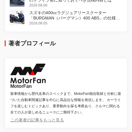
のドライブ前に知っておくべき点検内容とは
2026.08.06
スズキの400ccラグジュアリースクーター
「BURGMAN（バーグマン）400 ABS」の仕様を
変更し、8月18日に発売
2026.08.05
著者プロフィール
MotorFan
新車情報から歴代名車のスペックまで、MotorFan独自取材と分析に基
づいた自動車関連記事を中心に高品位な情報を発信します。 カーライ
フを楽しむトピックあり、業界動向を探る考察あり、クルマに関わる
全ての人が楽しめるニュースにご期待下さい。
この著者の記事をもっと見る