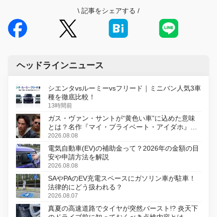
\
記事をシェアする
/
ヘッドラインニュース
シエンタvsルーミーvsフリード｜ミニバン人気3車
種を徹底比較！
13時間前
ガス・ヴァン・サントが“黄色い車”に込めた意味
とは？名作『マイ・プライベート・アイダホ』が
初のデジタルリマスター版で復活
2026.08.08
電気自動車(EV)の補助金って？2026年の金額の目
安や申請方法を解説
2026.08.08
SAやPAのEV充電スペースにガソリン車が駐車！
法律的にどう扱われる？
2026.08.07
真夏の高速道路でタイヤが突然バースト!? 炎天下