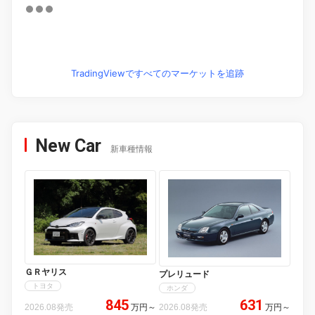
TradingViewですべてのマーケットを追跡
New Car
新車種情報
ＧＲヤリス
プレリュード
トヨタ
ホンダ
845
631
2026.08発売
万円
～
2026.08発売
万円
～