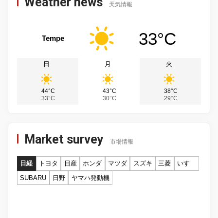
Weather news
天気情報
33°C
Tempe
日
月
火
44°C
43°C
38°C
33°C
30°C
29°C
Market survey
市場情報
日経
トヨタ
日産
ホンダ
マツダ
スズキ
三菱
いすゞ
SUBARU
日野
ヤマハ発動機