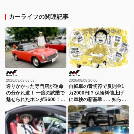
カーライフの関連記事
2026/08/09 08:58
2026/08/08 20:00
通りかかった専門店が運命
自転車の青切符で反則金1
の分かれ道！ 一度の試乗で
万2000円!? 保険料値上げ
魅せられたホンダS600！
に車検の新基準……知らな
【花見の里で感謝の集いや
いと損する！カーライフの
ります！】
新常識総まとめ