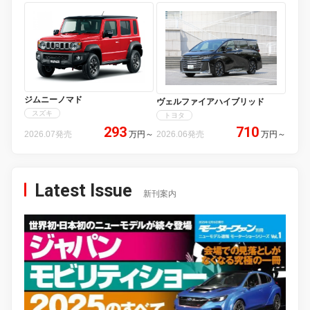
ジムニーノマド
ヴェルファイアハイブリッド
スズキ
トヨタ
293
710
2026.07発売
万円
～
2026.06発売
万円
～
Latest Issue
新刊案内