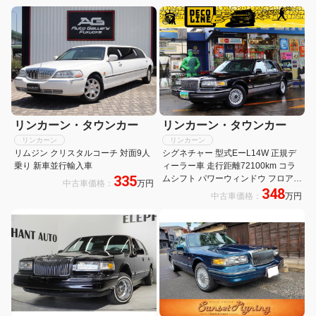
リンカーン・タウンカー
リンカーン・タウンカー
リンカーン
リンカーン
リムジン クリスタルコーチ 対面9人
シグネチャー 型式EーL14W 正規デ
乗り 新車並行輸入車
ィーラー車 走行距離72100km コラ
335
ムシフト パワーウィンドウ フロアマ
中古車価格：
万円
348
ット 15インチ純正アルミホイール
中古車価格：
万円
整備記録簿付 取扱説明書付 整備点検
安心50保証