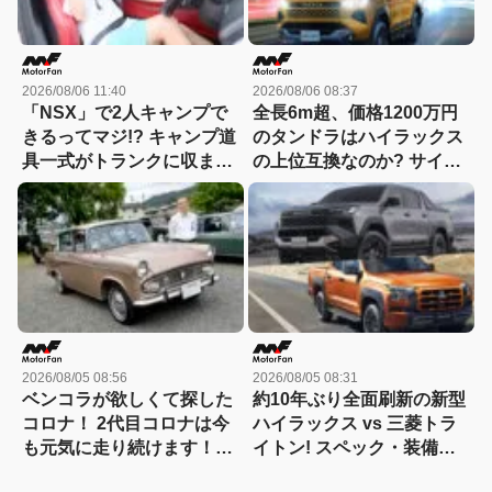
2026/08/06 11:40
2026/08/06 08:37
「NSX」で2人キャンプで
全長6m超、価格1200万円
きるってマジ!? キャンプ道
のタンドラはハイラックス
具一式がトランクに収まっ
の上位互換なのか? サイ
た！「シビックRS」なら
ズ・装備・走り・価格を徹
車中泊もできる【Hondaキ
底比較して分かった決定的
ャンプ】
な違い 【新型ハイラックス
徹底比較】
2026/08/05 08:56
2026/08/05 08:31
ベンコラが欲しくて探した
約10年ぶり全面刷新の新型
コロナ！ 2代目コロナは今
ハイラックス vs 三菱トラ
も元気に走り続けます！
イトン! スペック・装備・
【花見の里で感謝の集いや
価格を比較、勝った点/惜し