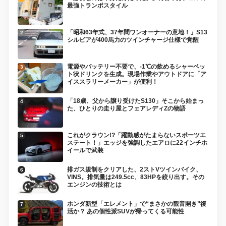
最強トランポスタイル
「昭和63年式、37年間ワンオーナーの意地！」S13
シルビアが400馬力のツインチャージ仕様で覚醒
電源やバッテリー不要で、-1℃の飲めるシャーベッ
ト状ドリンクを生成。現場作業やアウトドアに「ア
イススラリーメーカー」が便利！
「18歳、父から譲り受けたS130」そこから始まっ
た、ひとりの走り屋とフェアレディZの物語
これがクラウン!?「躍動感がたまらないスポーツエ
ステート！」エッジを強調したエアロに22インチホ
イールで武装
排ガス規制をクリアした、2ストVツインバイク、
VINS。排気量は249.5cc、83HPを絞り出す。その
エンジンの技術とは
ホンダ新型「エレメント」で“まさかの観音開き”復
活か？ あの個性派SUVが帰ってくる可能性