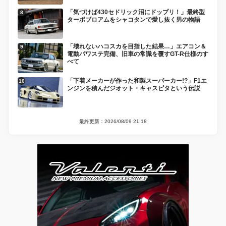
「気づけば430セドリック沼にドップリ！」最終型
ターボブロアムをシャコタンで愛し抜く男の物語
「壊れないハコスカを目指した結果…」エアコン＆
電動パワステ完備、旧車の常識を覆すGT-R仕様のす
べて
「下着メーカーが作った和製スーパーカー!?」F1エ
ンジンを積んだジオット・キャスピタという伝説
最終更新：2026/08/09 21:18