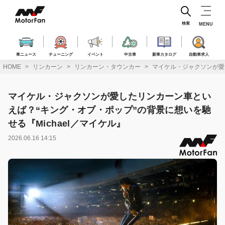
コ
ン
テ
検索
MENU
ン
ツ
へ
車ニュース
チューニング
イベント
中古車
新車カタログ
自動車求人
ス
HOME
リンカーン
リンカーン・タウンカー
マイケル・ジャクソンが愛し
キ
ッ
プ
マイケル・ジャクソンが愛したリンカーン車とい
えば？“キング・オブ・ポップ”の背景に想いを馳
せる『Michael／マイケル』
2026.06.16 14:15