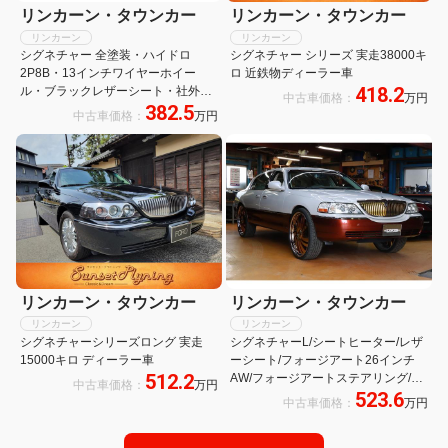
リンカーン・タウンカー
リンカーン・タウンカー
リンカーン
リンカーン
シグネチャー 全塗装・ハイドロ
シグネチャー シリーズ 実走38000キ
2P8B・13インチワイヤーホイー
ロ 近鉄物ディーラー車
418.2
ル・ブラックレザーシート・社外7
中古車価格：
万円
382.5
インチナビ・オートエアコン・パワ
中古車価格：
万円
ーシート・ETC・フロアマット・コ
ラムシフト
リンカーン・タウンカー
リンカーン・タウンカー
リンカーン
リンカーン
シグネチャーシリーズロング 実走
シグネチャーL/シートヒーター/レザ
15000キロ ディーラー車
ーシート/フォージアート26インチ
512.2
AW/フォージアートステアリング/エ
中古車価格：
万円
523.6
アサス/ETC/JLオーディオシステム/
中古車価格：
万円
ツートンカラー/シートメモリー