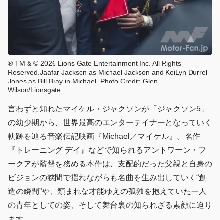
® TM & © 2026 Lions Gate Entertainment Inc. All Rights
Reserved.Jaafar Jackson as Michael Jackson and KeiLyn Durrel
Jones as Bill Bray in Michael. Photo Credit: Glen
Wilson/Lionsgate
言わずと知れたマイケル・ジャクソンが「ジャクソン5」
の幼少期から、世界最高のエンターテイナーとなっていく
軌跡を辿る音楽伝記映画『Michael／マイケル』。名作
『トレーニング デイ』などで知られるアントワーン・フ
ークアが監督を務める本作は、支配的だった父親と自身の
ビジョンの狭間で揺れながらも名曲を生み出していく“創
造の瞬間”や、類まれな才能ゆえの孤独を抱えていた一人
の青年としての姿、そして舞台裏の知られざる素顔に迫り
ます。