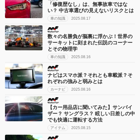
「修復歴なし」は、無事故車ではな
い？ 中古車選びの見えないリスクとは
車の知識
2025.08.17
数々の名勝負が脳裏に浮かぶ！世界の
サーキットに刻まれた伝説のコーナー
とその物理学
車の知識
2025.08.16
ナビはスマホ派？それとも車載派？そ
れぞれの強みと弱みとは
カーナビ
2025.08.16
【カー用品店に聞いてみた】サンバイ
ザー？ サングラス？ 眩しい日差しの中
でも快適に運転する方法
アイテム
2025.08.15