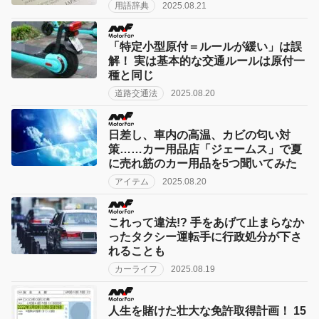
用語辞典
2025.08.21
「特定小型原付＝ルールが緩い」は誤
解！ 実は基本的な交通ルールは原付一
種と同じ
道路交通法
2025.08.20
日差し、車内の高温、カビの匂い対
策……カー用品店「ジェームス」で夏
に売れ筋のカー用品を5つ聞いてみた
アイテム
2025.08.20
これって違法!? 手をあげて止まらなか
ったタクシー運転手に行政処分が下さ
れることも
カーライフ
2025.08.19
人生を賭けた壮大な免許取得計画！ 15