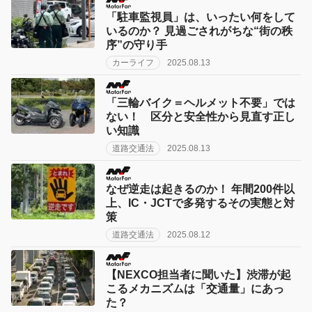
「駐車監視員」は、いったい何をして
いるのか？ 見過ごされがちな“街の秩
序”の守り手
カーライフ
2025.08.13
「三輪バイク＝ヘルメット不要」では
ない！ 区分と安全性から見直す正し
い知識
道路交通法
2025.08.13
なぜ逆走は起きるのか！ 年間200件以
上、IC・JCTで多発するその実態と対
策
道路交通法
2025.08.12
【NEXCO担当者に聞いた】渋滞が起
こるメカニズムは「交通量」にあっ
た？