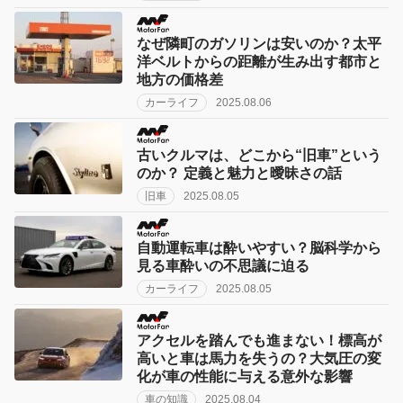
なぜ隣町のガソリンは安いのか？太平
洋ベルトからの距離が生み出す都市と
地方の価格差
カーライフ
2025.08.06
古いクルマは、どこから“旧車”という
のか？ 定義と魅力と曖昧さの話
旧車
2025.08.05
自動運転車は酔いやすい？脳科学から
見る車酔いの不思議に迫る
カーライフ
2025.08.05
アクセルを踏んでも進まない！標高が
高いと車は馬力を失うの？大気圧の変
化が車の性能に与える意外な影響
車の知識
2025.08.04