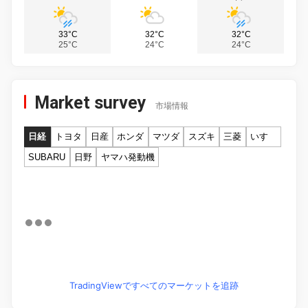
33°C
32°C
32°C
25°C
24°C
24°C
Market survey
市場情報
日経
トヨタ
日産
ホンダ
マツダ
スズキ
三菱
いすゞ
SUBARU
日野
ヤマハ発動機
TradingViewですべてのマーケットを追跡