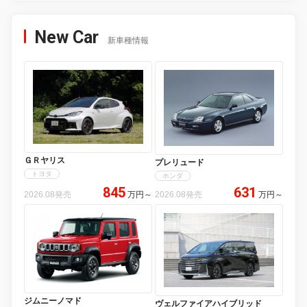
New Car
新車種情報
ＧＲヤリス
プレリュード
トヨタ
ホンダ
845
631
2026.08発売
万円
～
2026.08発売
万円
～
ジムニーノマド
ヴェルファイアハイブリッド