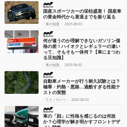
国産スポーツカーの栄枯盛衰！ 国産車
の黄金時代から衰退までを振り返る
車の知識
2025.08.03
何が違うのか理解できないガソリン価
格の差！ハイオクとレギュラーの違い
って、そもそも一体何？【車にまつわ
る豆知識】
車の知識
2025.08.02
自動車メーカーが行う耐久試験とは？
極寒・灼熱・悪路…過酷すぎる性能テ
ストの実態
テクノロジー
2025.08.02
車の「顔」に性格を感じるのは何故
か？心理学が解き明かすフロントデザ