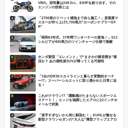
VINS。排気量は249.5cc、83HPを絞り出す。その
エンジンの技術とは
「2700発のリベット補強まで自ら施工！」居酒屋マ
スターが作り上げた700馬力“カーボンケブラーGT-
R”
「昭和63年式、37年間ワンオーナーの意地！」S13
シルビアが400馬力のツインチャージ仕様で覚醒
ホンダ新型「エレメント」で“まさかの観音開き”復
活か？ あの個性派SUVが帰ってくる可能性
「3台のDR30スカイラインと暮らす変態的オーナ
ー!?」スーパーシルエットに取り憑かれた日常に迫
る！
これがクラウン!?「躍動感がたまらないスポーツエ
ステート！」エッジを強調したエアロに22インチホ
イールで武装
「派手すぎないから街に馴染む！」KUHLが魅せる
新型クラウンセダンの“大人な”薄型フラップエアロ