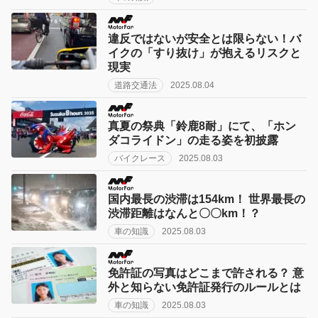
違反ではないが安全とは限らない！バ
イクの「すり抜け」が抱えるリスクと
現実
道路交通法
2025.08.04
真夏の祭典「鈴鹿8耐」にて、「ホン
ダコライドン」の走る姿を初披露
バイクレース
2025.08.03
国内最長の渋滞は154km！ 世界最長の
渋滞距離はなんと〇〇km！？
車の知識
2025.08.03
免許証の写真はどこまで許される？ 意
外と知らない免許証発行のルールとは
車の知識
2025.08.03