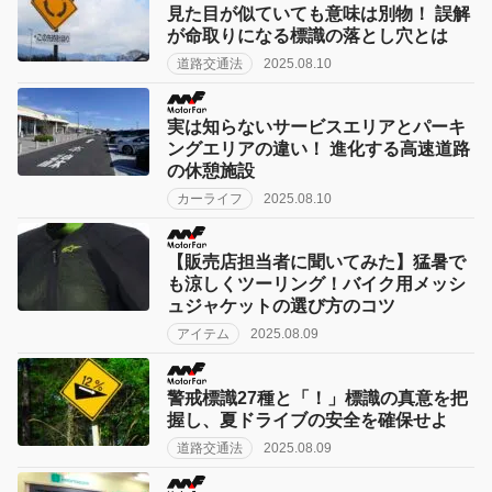
見た目が似ていても意味は別物！ 誤解
が命取りになる標識の落とし穴とは
道路交通法
2025.08.10
実は知らないサービスエリアとパーキ
ングエリアの違い！ 進化する高速道路
の休憩施設
カーライフ
2025.08.10
【販売店担当者に聞いてみた】猛暑で
も涼しくツーリング！バイク用メッシ
ュジャケットの選び方のコツ
アイテム
2025.08.09
警戒標識27種と「！」標識の真意を把
握し、夏ドライブの安全を確保せよ
道路交通法
2025.08.09