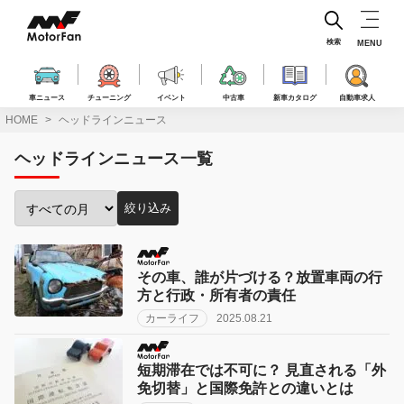
コ
ン
テ
検索
MENU
ン
ツ
へ
車ニュース
チューニング
イベント
中古車
新車カタログ
自動車求人
ス
HOME
ヘッドラインニュース
キ
ッ
ヘッドラインニュース一覧
プ
絞り込み
投
稿
月
で
その車、誰が片づける？放置車両の行
絞
方と行政・所有者の責任
り
カーライフ
2025.08.21
込
み:
短期滞在では不可に？ 見直される「外
免切替」と国際免許との違いとは