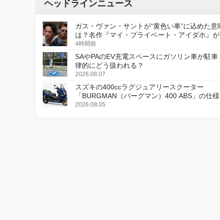
ヘッドラインニュース
ガス・ヴァン・サントが“黄色い車”に込めた意
は？名作『マイ・プライベート・アイダホ』が
デジタルリマスター版で復活
4時間前
SAやPAのEV充電スペースにガソリン車が駐車
律的にどう扱われる？
2026.08.07
スズキの400ccラグジュアリースクーター
「BURGMAN（バーグマン）400 ABS」の仕
更し、8月18日に発売
2026.08.05