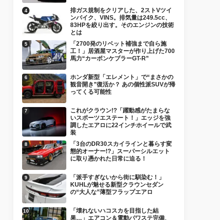
排ガス規制をクリアした、2ストVツイ
ンバイク、VINS。排気量は249.5cc、
83HPを絞り出す。そのエンジンの技術
とは
「2700発のリベット補強まで自ら施
工！」居酒屋マスターが作り上げた700
馬力“カーボンケブラーGT-R”
ホンダ新型「エレメント」で“まさかの
観音開き”復活か？ あの個性派SUVが帰
ってくる可能性
これがクラウン!?「躍動感がたまらな
いスポーツエステート！」エッジを強
調したエアロに22インチホイールで武
装
「3台のDR30スカイラインと暮らす変
態的オーナー!?」スーパーシルエット
に取り憑かれた日常に迫る！
「派手すぎないから街に馴染む！」
KUHLが魅せる新型クラウンセダン
の“大人な”薄型フラップエアロ
「壊れないハコスカを目指した結
果…」エアコン＆電動パワステ完備、