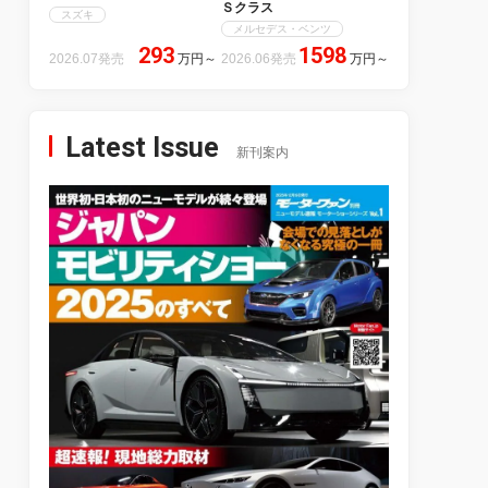
Ｓクラス
スズキ
メルセデス・ベンツ
293
1598
2026.07発売
万円
～
2026.06発売
万円
～
Latest Issue
新刊案内