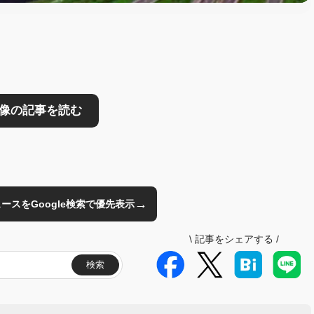
→
のニュースをGoogle検索で優先表示
\
記事をシェアする
/
検索