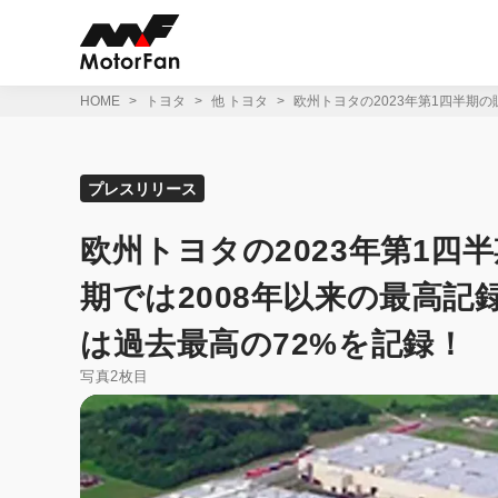
コ
ン
テ
ン
ツ
HOME
トヨタ
他 トヨタ
欧州トヨタの2023年第1四半期の
へ
ス
キ
ッ
プレスリリース
プ
欧州トヨタの2023年第1四半
期では2008年以来の最高記
は過去最高の72%を記録！
写真2枚目