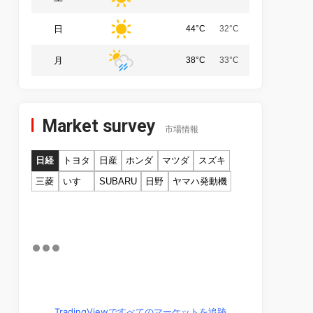
日
44°C
32°C
月
38°C
33°C
Market survey
市場情報
日経
トヨタ
日産
ホンダ
マツダ
スズキ
三菱
いすゞ
SUBARU
日野
ヤマハ発動機
TradingViewですべてのマーケットを追跡