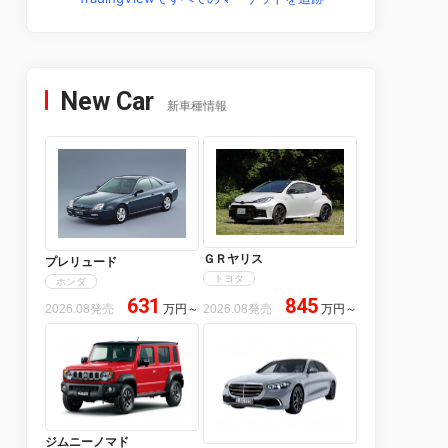
New Car
新車種情報
ＧＲヤリス
プレリュード
トヨタ
ホンダ
631
845
2026.08発売
万円
～
2026.08発売
万円
～
ジムニーノマド