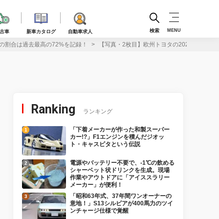
検索
MENU
古車
新車カタログ
自動車求人
ィの割合は過去最高の72%を記録！
【写真・2枚目】欧州トヨタの2023年第1四半
Ranking
ランキング
「下着メーカーが作った和製スーパー
カー!?」F1エンジンを積んだジオッ
ト・キャスピタという伝説
電源やバッテリー不要で、-1℃の飲める
シャーベット状ドリンクを生成。現場
作業やアウトドアに「アイススラリー
メーカー」が便利！
「昭和63年式、37年間ワンオーナーの
意地！」S13シルビアが400馬力のツイ
ンチャージ仕様で覚醒