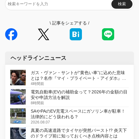
検索
\
記事をシェアする
/
ヘッドラインニュース
ガス・ヴァン・サントが“黄色い車”に込めた意味
とは？名作『マイ・プライベート・アイダホ』が
初のデジタルリマスター版で復活
4時間前
電気自動車(EV)の補助金って？2026年の金額の目
安や申請方法を解説
8時間前
SAやPAのEV充電スペースにガソリン車が駐車！
法律的にどう扱われる？
2026.08.07
真夏の高速道路でタイヤが突然バースト!? 炎天下
のドライブ前に知っておくべき点検内容とは