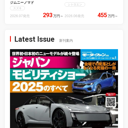
ジムニーノマド
シトロエン
スズキ
293
455
2026.07発売
万円
～
2026.06発売
万円
～
Latest Issue
新刊案内