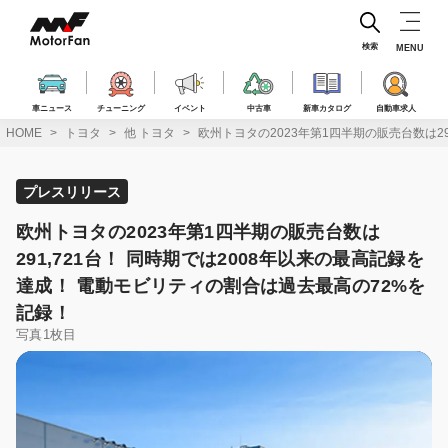
コ
ン
テ
検索
MENU
ン
ツ
へ
車ニュース
チューニング
イベント
中古車
新車カタログ
自動車求人
ス
HOME
トヨタ
他 トヨタ
欧州トヨタの2023年第1四半期の販売台数は2
キ
ッ
プ
プレスリリース
欧州トヨタの2023年第1四半期の販売台数は
291,721台！ 同時期では2008年以来の最高記録を
達成！ 電動モビリティの割合は過去最高の72%を
記録！
写真1枚目