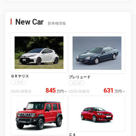
New Car
新車種情報
ＧＲヤリス
プレリュード
トヨタ
ホンダ
845
631
2026.08発売
万円
～
2026.08発売
万円
～
Ｃ４