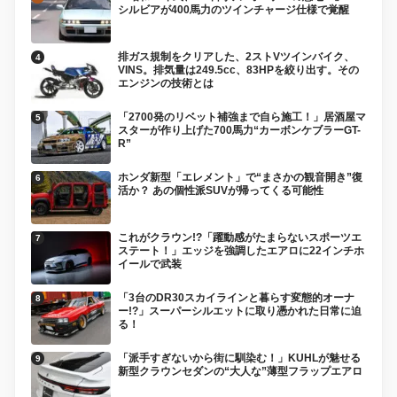
シルビアが400馬力のツインチャージ仕様で覚醒
排ガス規制をクリアした、2ストVツインバイク、
VINS。排気量は249.5cc、83HPを絞り出す。その
エンジンの技術とは
「2700発のリベット補強まで自ら施工！」居酒屋マ
スターが作り上げた700馬力“カーボンケブラーGT-
R”
ホンダ新型「エレメント」で“まさかの観音開き”復
活か？ あの個性派SUVが帰ってくる可能性
これがクラウン!?「躍動感がたまらないスポーツエ
ステート！」エッジを強調したエアロに22インチホ
イールで武装
「3台のDR30スカイラインと暮らす変態的オーナ
ー!?」スーパーシルエットに取り憑かれた日常に迫
る！
「派手すぎないから街に馴染む！」KUHLが魅せる
新型クラウンセダンの“大人な”薄型フラップエアロ