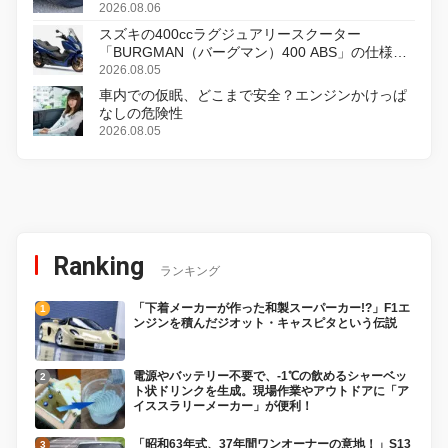
2026.08.06
スズキの400ccラグジュアリースクーター
「BURGMAN（バーグマン）400 ABS」の仕様を
変更し、8月18日に発売
2026.08.05
車内での仮眠、どこまで安全？エンジンかけっぱ
なしの危険性
2026.08.05
Ranking
ランキング
「下着メーカーが作った和製スーパーカー!?」F1エ
ンジンを積んだジオット・キャスピタという伝説
電源やバッテリー不要で、-1℃の飲めるシャーベッ
ト状ドリンクを生成。現場作業やアウトドアに「ア
イススラリーメーカー」が便利！
「昭和63年式、37年間ワンオーナーの意地！」S13