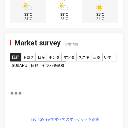
33°C
33°C
31°C
24°C
23°C
21°C
Market survey
市場情報
日経
トヨタ
日産
ホンダ
マツダ
スズキ
三菱
いすゞ
SUBARU
日野
ヤマハ発動機
TradingViewですべてのマーケットを追跡