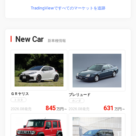
TradingViewですべてのマーケットを追跡
New Car
新車種情報
ＧＲヤリス
プレリュード
トヨタ
ホンダ
845
631
2026.08発売
万円
～
2026.08発売
万円
～