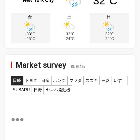
32°C
New York City
金
土
日
33°C
32°C
32°C
25°C
24°C
24°C
Market survey
市場情報
日経
トヨタ
日産
ホンダ
マツダ
スズキ
三菱
いすゞ
SUBARU
日野
ヤマハ発動機