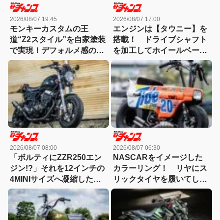
2026/08/07 19:45
2026/08/07 17:00
モンキーカスタムの王
エンジンは【タウニー】を
道“Z2スタイル”を自家塗装
搭載！ ドライブシャフト
で実現！デフォルメ感のキ
を加工してホイールベース
モはこだわりのパーツチョ
をストレッチした【マリッ
イスにあり！
ク】
2026/08/07 08:00
2026/08/07 06:30
「ボルティにZZR250エン
NASCARをイメージした
ジン!?」それを12インチの
カラーリング！ リヤにス
4MINIサイズへ凝縮した異
リックタイヤを履いてしま
端カスタム
ったモトコンポ！