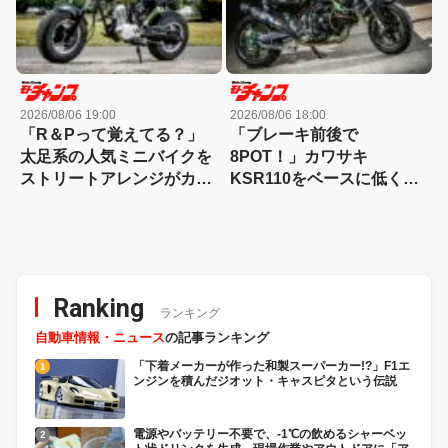
2026/08/06 19:00
2026/08/06 18:00
「R＆Pって覚えてる？」
「ブレーキ前後で
太足系の人気ミニバイクを
8POT！」カワサキ
ストリートアレンジがカッ
KSR110をベースに低く怪
コ良すぎる！
しくもっと長く！【4MINI
カスタム】
Ranking
ランキング
自動車情報・ニュース
の記事ランキング
「下着メーカーが作った和製スーパーカー!?」F1エ
ンジンを積んだジオット・キャスピタという伝説
電源やバッテリー不要で、-1℃の飲めるシャーベッ