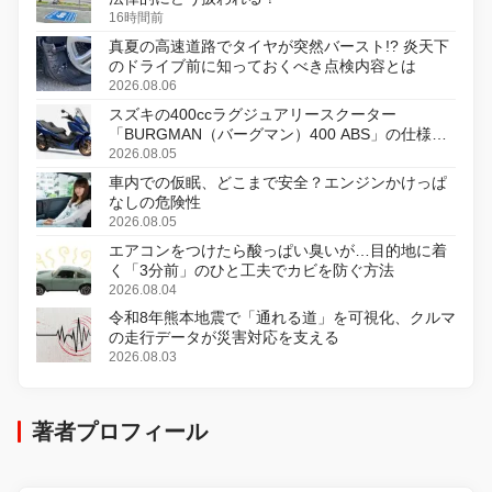
16時間前
真夏の高速道路でタイヤが突然バースト!? 炎天下
のドライブ前に知っておくべき点検内容とは
2026.08.06
スズキの400ccラグジュアリースクーター
「BURGMAN（バーグマン）400 ABS」の仕様を
変更し、8月18日に発売
2026.08.05
車内での仮眠、どこまで安全？エンジンかけっぱ
なしの危険性
2026.08.05
エアコンをつけたら酸っぱい臭いが…目的地に着
く「3分前」のひと工夫でカビを防ぐ方法
2026.08.04
令和8年熊本地震で「通れる道」を可視化、クルマ
の走行データが災害対応を支える
2026.08.03
著者プロフィール