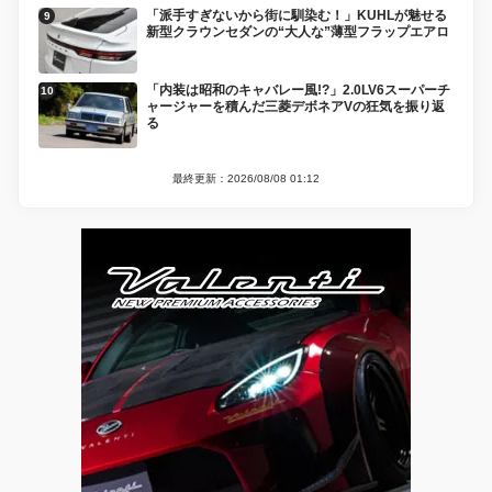
「派手すぎないから街に馴染む！」KUHLが魅せる
新型クラウンセダンの“大人な”薄型フラップエアロ
「内装は昭和のキャバレー風!?」2.0LV6スーパーチ
ャージャーを積んだ三菱デボネアVの狂気を振り返
る
最終更新：2026/08/08 01:12