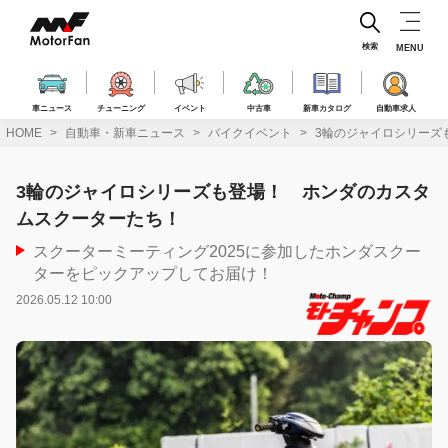
コ
ン
テ
検索
MENU
ン
ツ
へ
車ニュース
チューニング
イベント
中古車
新車カタログ
自動車求人
ス
HOME
自動車・新車ニュース
バイクイベント
3輪のジャイロシリーズ
キ
ッ
プ
3輪のジャイロシリーズも登場！ ホンダのカスタ
ムスクーターたち！
スクーターミーティング2025に参加したホンダスクー
ターをピックアップしてお届け！
2026.05.12 10:00