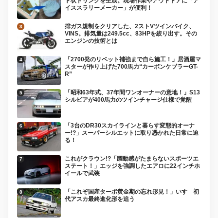
ト状ドリンクを生成。現場作業やアウトドアに「ア
イススラリーメーカー」が便利！
排ガス規制をクリアした、2ストVツインバイク、
VINS。排気量は249.5cc、83HPを絞り出す。その
エンジンの技術とは
「2700発のリベット補強まで自ら施工！」居酒屋マ
スターが作り上げた700馬力“カーボンケブラーGT-
R”
「昭和63年式、37年間ワンオーナーの意地！」S13
シルビアが400馬力のツインチャージ仕様で覚醒
「3台のDR30スカイラインと暮らす変態的オーナ
ー!?」スーパーシルエットに取り憑かれた日常に迫
る！
これがクラウン!?「躍動感がたまらないスポーツエ
ステート！」エッジを強調したエアロに22インチホ
イールで武装
「これぞ国産ターボ黄金期の忘れ形見！」いすゞ初
代アスカ最終進化形を追う