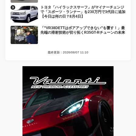
トヨタ「ハイラックスサーフ」がマイナーチェンジ
で「スポーツ・ランナー」を230万円で3代目に追加
【今日は何の日？8月4日】
「”VR38DETTはボアアップできない”を覆す！」最
先端の溶射技術が切り拓くR35GT-Rチューンの未来
最終更新：2026/08/07 11:10