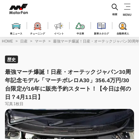
コ
ン
テ
検索
MENU
ン
ツ
へ
車ニュース
チューニング
イベント
中古車
新車カタログ
自動車求人
ス
HOME
日産
マーチ
最強マーチ爆誕！日産・オーテックジャパン30周年記
キ
ッ
プ
歴史
最強マーチ爆誕！日産・オーテックジャパン30周
年記念モデル「マーチボレロA30」356.4万円/30
台限定が16年に販売予約スタート！【今日は何の
日？4月11日】
写真1枚目