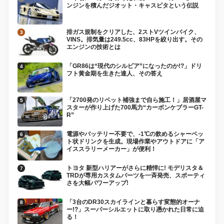
ンジンを積んだジオット・キャスピタという伝説
排ガス規制をクリアした、2ストVツインバイク、
VINS。排気量は249.5cc、83HPを絞り出す。その
エンジンの技術とは
「GR86は“現代のシルビア”になったのか!?」ドリ
フト黄金期を生きた達人、その答え
「2700発のリベット補強まで自ら施工！」居酒屋マ
スターが作り上げた700馬力“カーボンケブラーGT-
R”
電源やバッテリー不要で、-1℃の飲めるシャーベッ
ト状ドリンクを生成。現場作業やアウトドアに「ア
イススラリーメーカー」が便利！
トヨタ 新型ハリアーがさらに精悍に! モデリスタ＆
TRDが専用カスタムパーツを一斉発売、スポーティ
さを大幅パワーアップ!
「3台のDR30スカイラインと暮らす変態的オーナ
ー!?」スーパーシルエットに取り憑かれた日常に迫
る！