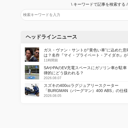
\
キーワードで記事を検索する
/
ヘッドラインニュース
ガス・ヴァン・サントが“黄色い車”に込めた意
は？名作『マイ・プライベート・アイダホ』が
デジタルリマスター版で復活
11時間前
SAやPAのEV充電スペースにガソリン車が駐車
律的にどう扱われる？
2026.08.07
スズキの400ccラグジュアリースクーター
「BURGMAN（バーグマン）400 ABS」の仕
更し、8月18日に発売
2026.08.05