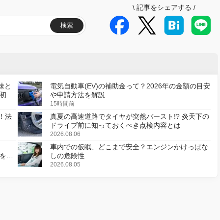
\
記事をシェアする
/
検索
味と
電気自動車(EV)の補助金って？2026年の金額の目安
初の
や申請方法を解説
15時間前
！法
真夏の高速道路でタイヤが突然バースト!? 炎天下の
ドライブ前に知っておくべき点検内容とは
2026.08.06
車内での仮眠、どこまで安全？エンジンかけっぱな
様を変
しの危険性
2026.08.05