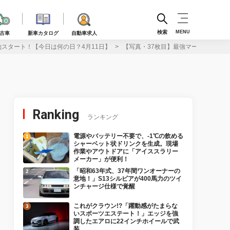
検索
MENU
古車
新車カタログ
自動車求人
約スタート！【今日は何の日？4月11日】
【写真・37枚目】最強マーチ爆誕！日産
Ranking
ランキング
電源やバッテリー不要で、-1℃の飲める
シャーベット状ドリンクを生成。現場
作業やアウトドアに「アイススラリー
メーカー」が便利！
「昭和63年式、37年間ワンオーナーの
意地！」S13シルビアが400馬力のツイ
ンチャージ仕様で覚醒
これがクラウン!?「躍動感がたまらな
いスポーツエステート！」エッジを強
調したエアロに22インチホイールで武
装