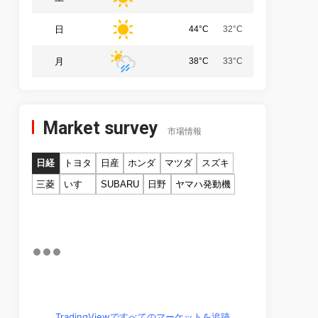
日
44°C
32°C
月
38°C
33°C
Market survey
市場情報
日経
トヨタ
日産
ホンダ
マツダ
スズキ
三菱
いすゞ
SUBARU
日野
ヤマハ発動機
TradingViewですべてのマーケットを追跡