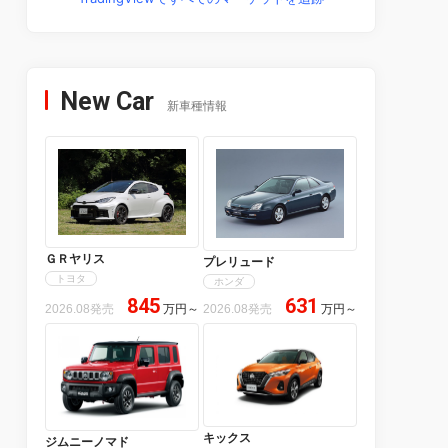
New Car
新車種情報
ＧＲヤリス
プレリュード
トヨタ
ホンダ
845
631
2026.08発売
万円
～
2026.08発売
万円
～
キックス
ジムニーノマド