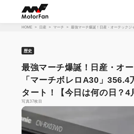
コ
ン
テ
ン
ツ
HOME
日産
マーチ
最強マーチ爆誕！日産・オーテックジャパ
へ
ス
キ
ッ
歴史
プ
最強マーチ爆誕！日産・オー
「マーチボレロA30」356.
タート！【今日は何の日？4月
写真37枚目