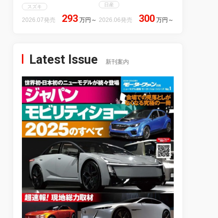
日産
スズキ
293
300
2026.07発売
万円
～
2026.06発売
万円
～
Latest Issue
新刊案内