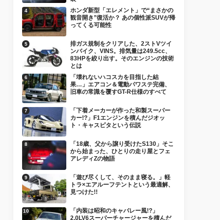
ホンダ新型「エレメント」で“まさかの
観音開き”復活か？ あの個性派SUVが帰
ってくる可能性
排ガス規制をクリアした、2ストVツイ
ンバイク、VINS。排気量は249.5cc、
83HPを絞り出す。そのエンジンの技術
とは
「壊れないハコスカを目指した結
果…」エアコン＆電動パワステ完備、
旧車の常識を覆すGT-R仕様のすべて
「下着メーカーが作った和製スーパー
カー!?」F1エンジンを積んだジオッ
ト・キャスピタという伝説
「18歳、父から譲り受けたS130」そこ
から始まった、ひとりの走り屋とフェ
アレディZの物語
「遊び尽くして、そのまま寝る。」軽
トラ×エアルーフテントという最適解、
見つけた!!
「内装は昭和のキャバレー風!?」
2.0LV6スーパーチャージャーを積んだ