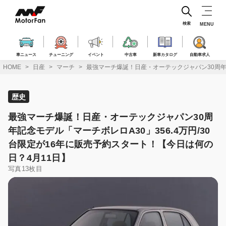
コ
ン
テ
検索
MENU
ン
ツ
へ
車ニュース
チューニング
イベント
中古車
新車カタログ
自動車求人
ス
HOME
日産
マーチ
最強マーチ爆誕！日産・オーテックジャパン30周年記
キ
ッ
プ
歴史
最強マーチ爆誕！日産・オーテックジャパン30周
年記念モデル「マーチボレロA30」356.4万円/30
台限定が16年に販売予約スタート！【今日は何の
日？4月11日】
写真13枚目