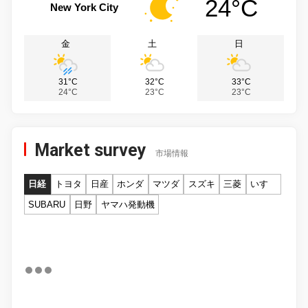
24°C
New York City
金
土
日
31°C
32°C
33°C
24°C
23°C
23°C
Market survey
市場情報
日経
トヨタ
日産
ホンダ
マツダ
スズキ
三菱
いすゞ
SUBARU
日野
ヤマハ発動機