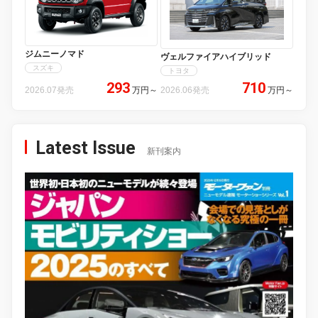
ジムニーノマド
ヴェルファイアハイブリッド
スズキ
トヨタ
293
710
2026.07発売
万円
～
2026.06発売
万円
～
Latest Issue
新刊案内