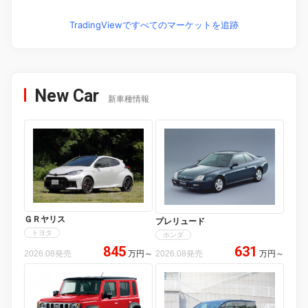
TradingViewですべてのマーケットを追跡
New Car
新車種情報
ＧＲヤリス
プレリュード
トヨタ
ホンダ
845
631
2026.08発売
万円
～
2026.08発売
万円
～