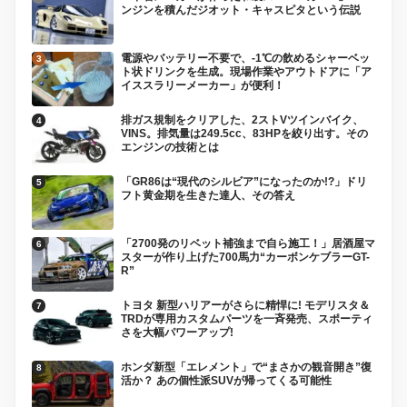
ンジンを積んだジオット・キャスピタという伝説
電源やバッテリー不要で、-1℃の飲めるシャーベッ
ト状ドリンクを生成。現場作業やアウトドアに「ア
イススラリーメーカー」が便利！
排ガス規制をクリアした、2ストVツインバイク、
VINS。排気量は249.5cc、83HPを絞り出す。その
エンジンの技術とは
「GR86は“現代のシルビア”になったのか!?」ドリ
フト黄金期を生きた達人、その答え
「2700発のリベット補強まで自ら施工！」居酒屋マ
スターが作り上げた700馬力“カーボンケブラーGT-
R”
トヨタ 新型ハリアーがさらに精悍に! モデリスタ＆
TRDが専用カスタムパーツを一斉発売、スポーティ
さを大幅パワーアップ!
ホンダ新型「エレメント」で“まさかの観音開き”復
活か？ あの個性派SUVが帰ってくる可能性