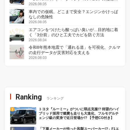
変更し、8月18日に発売
2026.08.05
車内での仮眠、どこまで安全？エンジンかけっぱ
なしの危険性
2026.08.05
エアコンをつけたら酸っぱい臭いが…目的地に着
く「3分前」のひと工夫でカビを防ぐ方法
2026.08.04
令和8年熊本地震で「通れる道」を可視化、クルマ
の走行データが災害対応を支える
2026.08.03
Ranking
ランキング
トヨタ『ルーミー』がついに弱点克服!? 待望のハイ
ブリッド採用で燃費も走りも大進化、フルモデルチ
ェンジ級の変身で近日登場か!? 【予想CG付き】
「下着メーカーが作った和製スーパーカー!?」F1エ