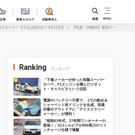
検索
MENU
古車
新車カタログ
自動車求人
約スタート！【今日は何の日？4月11日】
【写真・39枚目】最強マーチ爆誕！日産
Ranking
ランキング
「下着メーカーが作った和製スーパー
カー!?」F1エンジンを積んだジオッ
ト・キャスピタという伝説
電源やバッテリー不要で、-1℃の飲める
シャーベット状ドリンクを生成。現場
作業やアウトドアに「アイススラリー
メーカー」が便利！
「昭和63年式、37年間ワンオーナーの
意地！」S13シルビアが400馬力のツイ
ンチャージ仕様で覚醒