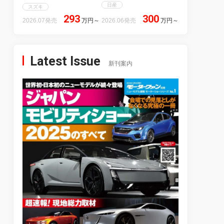
日産
スズキ
293
300
2026.07発売
万円
～
2026.06発売
万円
～
Latest Issue
新刊案内