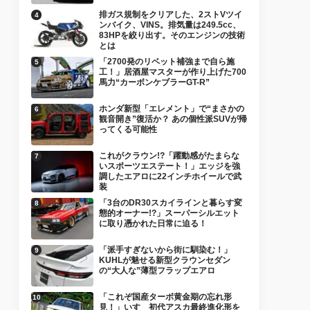
排ガス規制をクリアした、2ストVツイ
ンバイク、VINS。排気量は249.5cc、
83HPを絞り出す。そのエンジンの技術
とは
「2700発のリベット補強まで自ら施
工！」居酒屋マスターが作り上げた700
馬力“カーボンケブラーGT-R”
ホンダ新型「エレメント」で“まさかの
観音開き”復活か？ あの個性派SUVが帰
ってくる可能性
これがクラウン!?「躍動感がたまらな
いスポーツエステート！」エッジを強
調したエアロに22インチホイールで武
装
「3台のDR30スカイラインと暮らす変
態的オーナー!?」スーパーシルエット
に取り憑かれた日常に迫る！
「派手すぎないから街に馴染む！」
KUHLが魅せる新型クラウンセダン
の“大人な”薄型フラップエアロ
「これぞ国産ターボ黄金期の忘れ形
見！」いすゞ初代アスカ最終進化形を