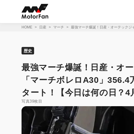
コ
ン
テ
ン
ツ
HOME
日産
マーチ
最強マーチ爆誕！日産・オーテックジャパ
へ
ス
キ
ッ
歴史
プ
最強マーチ爆誕！日産・オー
「マーチボレロA30」356.
タート！【今日は何の日？4月
写真39枚目