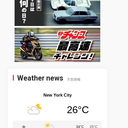
Weather news
天気情報
New York City
26°C
金
34°C
25°C