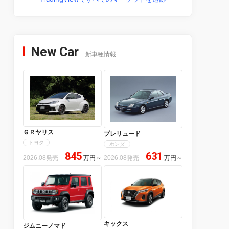
New Car
新車種情報
ＧＲヤリス
プレリュード
トヨタ
ホンダ
845
631
2026.08発売
万円
～
2026.08発売
万円
～
キックス
ジムニーノマド