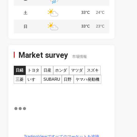
土
33°C
24°C
日
33°C
23°C
Market survey
市場情報
日経
トヨタ
日産
ホンダ
マツダ
スズキ
三菱
いすゞ
SUBARU
日野
ヤマハ発動機
TradingViewですべてのマーケットを追跡