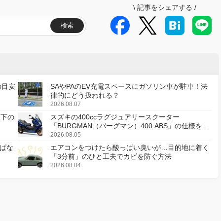
\
記事をシェアする
/
検索
の目安
SAやPAのEV充電スペースにガソリン車が駐車！法
律的にどう扱われる？
2026.08.07
天下の
スズキの400ccラグジュアリースクーター
「BURGMAN（バーグマン）400 ABS」の仕様を変
更し、8月18日に発売
2026.08.05
ぱな
エアコンをつけたら酸っぱい臭いが…目的地に着く
「3分前」のひと工夫でカビを防ぐ方法
2026.08.04