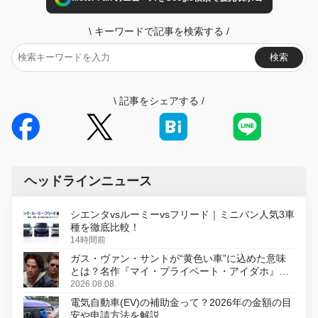
\
キーワードで記事を検索する
/
検索
\
記事をシェアする
/
ヘッドラインニュース
シエンタvsルーミーvsフリード｜ミニバン人気3車
種を徹底比較！
14時間前
ガス・ヴァン・サントが“黄色い車”に込めた意味
とは？名作『マイ・プライベート・アイダホ』が
初のデジタルリマスター版で復活
2026.08.08
電気自動車(EV)の補助金って？2026年の金額の目
安や申請方法を解説