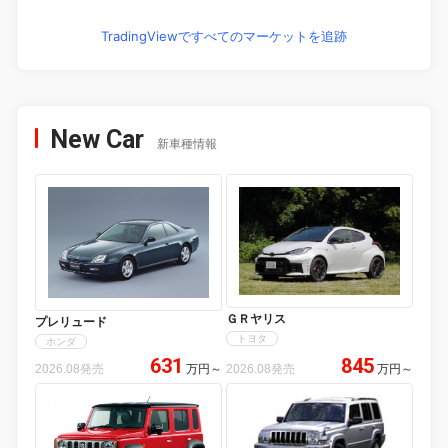
TradingViewですべてのマーケットを追跡
New Car
新車種情報
ＧＲヤリス
プレリュード
トヨタ
ホンダ
631
845
2026.08発売
万円
～
2026.08発売
万円
～