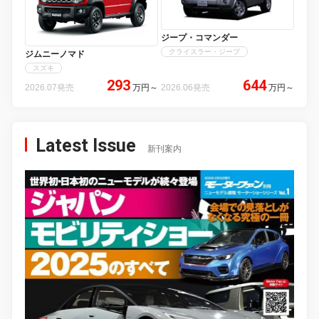
ジープ・コマンダー
クライスラー・ジープ
ジムニーノマド
スズキ
293
644
2026.07発売
万円
～
2026.06発売
万円
～
Latest Issue
新刊案内