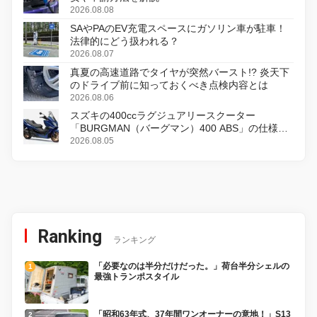
2026.08.08
SAやPAのEV充電スペースにガソリン車が駐車！
法律的にどう扱われる？
2026.08.07
真夏の高速道路でタイヤが突然バースト!? 炎天下
のドライブ前に知っておくべき点検内容とは
2026.08.06
スズキの400ccラグジュアリースクーター
「BURGMAN（バーグマン）400 ABS」の仕様を
変更し、8月18日に発売
2026.08.05
Ranking
ランキング
「必要なのは半分だけだった。」荷台半分シェルの
最強トランポスタイル
「昭和63年式、37年間ワンオーナーの意地！」S13