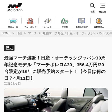
コ
ン
テ
検索
MENU
ン
ツ
へ
車ニュース
チューニング
イベント
中古車
新車カタログ
自動車求人
ス
HOME
日産
マーチ
最強マーチ爆誕！日産・オーテックジャパン30周年記
キ
ッ
プ
歴史
最強マーチ爆誕！日産・オーテックジャパン30周
年記念モデル「マーチボレロA30」356.4万円/30
台限定が16年に販売予約スタート！【今日は何の
日？4月11日】
写真28枚目