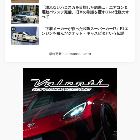
「壊れないハコスカを目指した結果…」エアコン＆
電動パワステ完備、旧車の常識を覆すGT-R仕様のす
べて
「下着メーカーが作った和製スーパーカー!?」F1エ
ンジンを積んだジオット・キャスピタという伝説
最終更新：2026/08/09 23:19