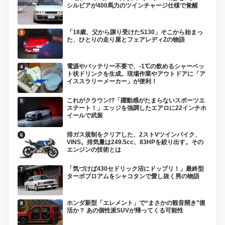
シルビアが400馬力のツインチャージ仕様で覚醒
「18歳、父から譲り受けたS130」そこから始まっ
た、ひとりの走り屋とフェアレディZの物語
電源やバッテリー不要で、-1℃の飲めるシャーベッ
ト状ドリンクを生成。現場作業やアウトドアに「ア
イススラリーメーカー」が便利！
これがクラウン!?「躍動感がたまらないスポーツエ
ステート！」エッジを強調したエアロに22インチホ
イールで武装
排ガス規制をクリアした、2ストVツインバイク、
VINS。排気量は249.5cc、83HPを絞り出す。その
エンジンの技術とは
「気づけば430セドリック沼にドップリ！」最終型
ターボブロアムをシャコタンで愛し抜く男の物語
ホンダ新型「エレメント」で“まさかの観音開き”復
活か？ あの個性派SUVが帰ってくる可能性