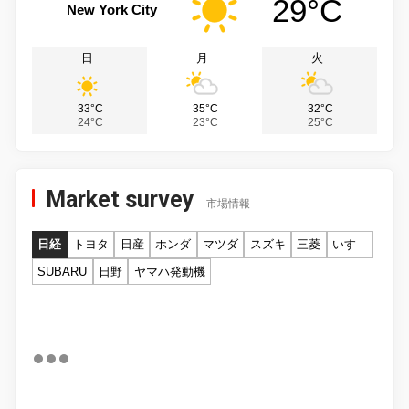
29°C
New York City
日
月
火
33°C
35°C
32°C
24°C
23°C
25°C
Market survey
市場情報
日経
トヨタ
日産
ホンダ
マツダ
スズキ
三菱
いすゞ
SUBARU
日野
ヤマハ発動機