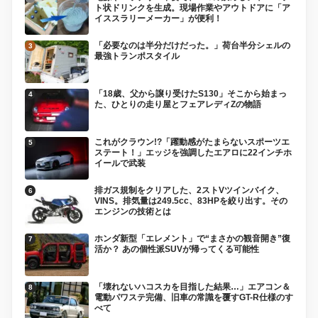
ト状ドリンクを生成。現場作業やアウトドアに「ア
イススラリーメーカー」が便利！
「必要なのは半分だけだった。」荷台半分シェルの
最強トランポスタイル
「18歳、父から譲り受けたS130」そこから始まっ
た、ひとりの走り屋とフェアレディZの物語
これがクラウン!?「躍動感がたまらないスポーツエ
ステート！」エッジを強調したエアロに22インチホ
イールで武装
排ガス規制をクリアした、2ストVツインバイク、
VINS。排気量は249.5cc、83HPを絞り出す。その
エンジンの技術とは
ホンダ新型「エレメント」で“まさかの観音開き”復
活か？ あの個性派SUVが帰ってくる可能性
「壊れないハコスカを目指した結果…」エアコン＆
電動パワステ完備、旧車の常識を覆すGT-R仕様のす
べて