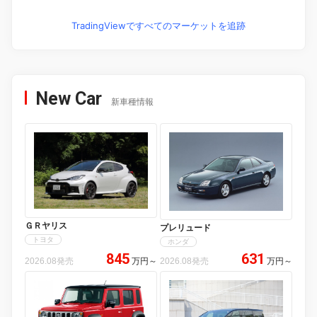
TradingViewですべてのマーケットを追跡
New Car
新車種情報
ＧＲヤリス
プレリュード
トヨタ
ホンダ
845
631
2026.08発売
万円
～
2026.08発売
万円
～