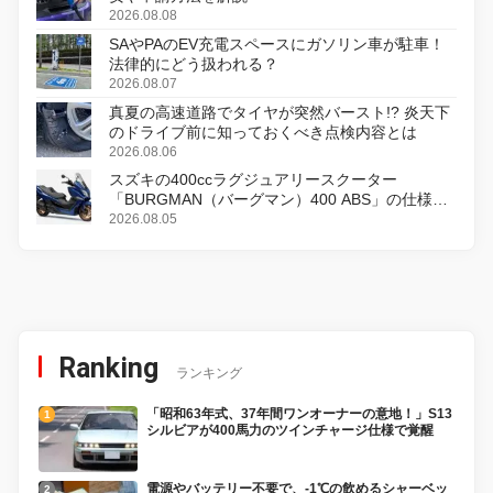
2026.08.08
SAやPAのEV充電スペースにガソリン車が駐車！
法律的にどう扱われる？
2026.08.07
真夏の高速道路でタイヤが突然バースト!? 炎天下
のドライブ前に知っておくべき点検内容とは
2026.08.06
スズキの400ccラグジュアリースクーター
「BURGMAN（バーグマン）400 ABS」の仕様を
変更し、8月18日に発売
2026.08.05
Ranking
ランキング
「昭和63年式、37年間ワンオーナーの意地！」S13
シルビアが400馬力のツインチャージ仕様で覚醒
電源やバッテリー不要で、-1℃の飲めるシャーベッ