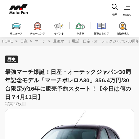
コ
ン
テ
検索
MENU
ン
ツ
へ
車ニュース
チューニング
イベント
中古車
新車カタログ
自動車求人
ス
HOME
日産
マーチ
最強マーチ爆誕！日産・オーテックジャパン30周年記
キ
ッ
プ
歴史
最強マーチ爆誕！日産・オーテックジャパン30周
年記念モデル「マーチボレロA30」356.4万円/30
台限定が16年に販売予約スタート！【今日は何の
日？4月11日】
写真27枚目