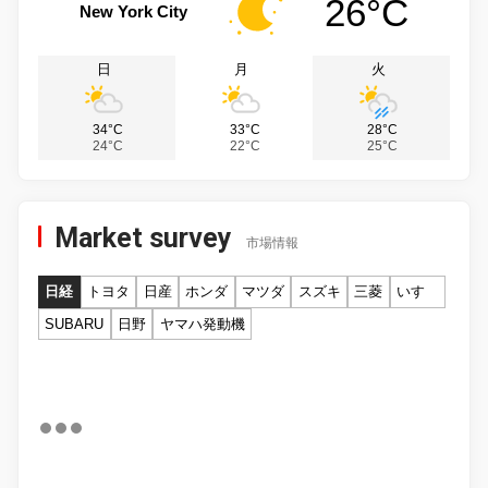
26°C
New York City
日
月
火
34°C
33°C
28°C
24°C
22°C
25°C
Market survey
市場情報
日経
トヨタ
日産
ホンダ
マツダ
スズキ
三菱
いすゞ
SUBARU
日野
ヤマハ発動機