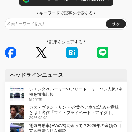
\
キーワードで記事を検索する
/
検索
\
記事をシェアする
/
ヘッドラインニュース
シエンタvsルーミーvsフリード｜ミニバン人気3車
種を徹底比較！
5時間前
ガス・ヴァン・サントが“黄色い車”に込めた意味
とは？名作『マイ・プライベート・アイダホ』が
初のデジタルリマスター版で復活
2026.08.08
電気自動車(EV)の補助金って？2026年の金額の目
安や申請方法を解説