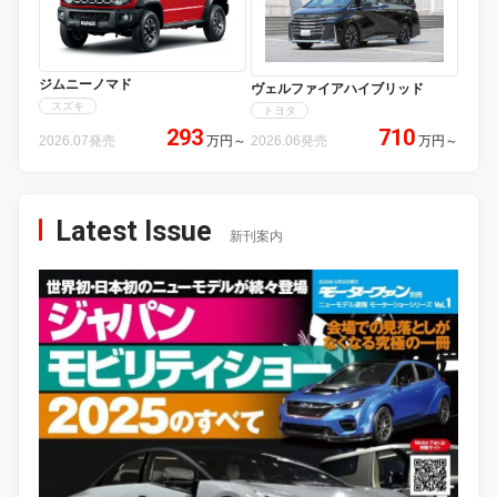
ジムニーノマド
ヴェルファイアハイブリッド
スズキ
トヨタ
293
710
2026.07発売
万円
～
2026.06発売
万円
～
Latest Issue
新刊案内