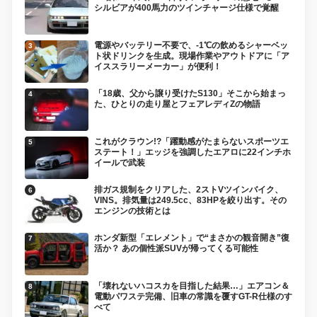
シルビアが400馬力のツインチャージ仕様で覚醒
電源やバッテリー不要で、-1℃の飲めるシャーベッ
ト状ドリンクを生成。現場作業やアウトドアに「ア
イススラリーメーカー」が便利！
「18歳、父から譲り受けたS130」そこから始まっ
た、ひとりの走り屋とフェアレディZの物語
これがクラウン!?「躍動感がたまらないスポーツエ
ステート！」エッジを強調したエアロに22インチホ
イールで武装
排ガス規制をクリアした、2ストVツインバイク、
VINS。排気量は249.5cc、83HPを絞り出す。その
エンジンの技術とは
ホンダ新型「エレメント」で“まさかの観音開き”復
活か？ あの個性派SUVが帰ってくる可能性
「壊れないハコスカを目指した結果…」エアコン＆
電動パワステ完備、旧車の常識を覆すGT-R仕様のす
べて