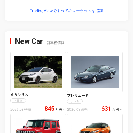
TradingViewですべてのマーケットを追跡
New Car
新車種情報
ＧＲヤリス
プレリュード
トヨタ
ホンダ
845
631
2026.08発売
万円
～
2026.08発売
万円
～