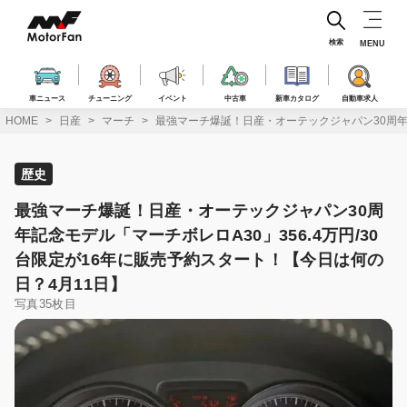
コ
ン
テ
検索
MENU
ン
ツ
へ
車ニュース
チューニング
イベント
中古車
新車カタログ
自動車求人
ス
HOME
日産
マーチ
最強マーチ爆誕！日産・オーテックジャパン30周年記
キ
ッ
プ
歴史
最強マーチ爆誕！日産・オーテックジャパン30周
年記念モデル「マーチボレロA30」356.4万円/30
台限定が16年に販売予約スタート！【今日は何の
日？4月11日】
写真35枚目