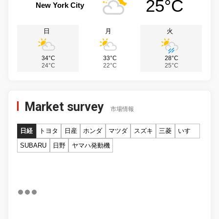
25°C
New York City
日
月
火
34°C
33°C
28°C
24°C
22°C
25°C
Market survey
市場情報
日経
トヨタ
日産
ホンダ
マツダ
スズキ
三菱
いすゞ
SUBARU
日野
ヤマハ発動機