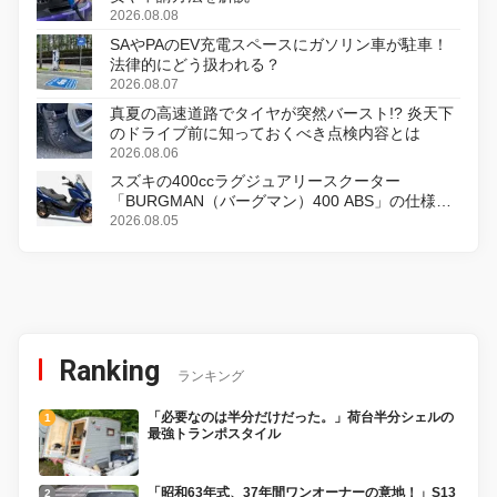
2026.08.08
SAやPAのEV充電スペースにガソリン車が駐車！
法律的にどう扱われる？
2026.08.07
真夏の高速道路でタイヤが突然バースト!? 炎天下
のドライブ前に知っておくべき点検内容とは
2026.08.06
スズキの400ccラグジュアリースクーター
「BURGMAN（バーグマン）400 ABS」の仕様を
変更し、8月18日に発売
2026.08.05
Ranking
ランキング
「必要なのは半分だけだった。」荷台半分シェルの
最強トランポスタイル
「昭和63年式、37年間ワンオーナーの意地！」S13