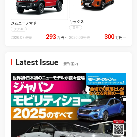
キックス
ジムニーノマド
日産
スズキ
293
300
2026.07発売
万円
～
2026.06発売
万円
～
Latest Issue
新刊案内