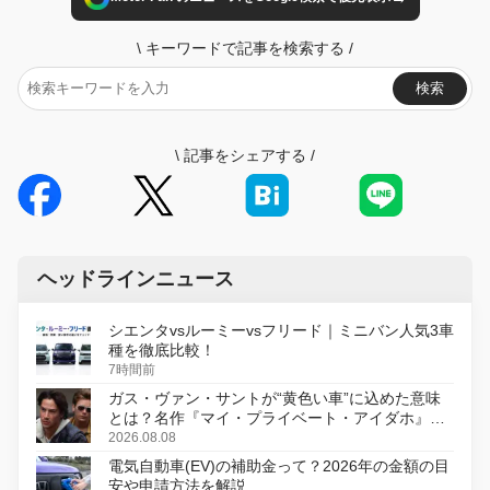
\
キーワードで記事を検索する
/
検索
\
記事をシェアする
/
ヘッドラインニュース
シエンタvsルーミーvsフリード｜ミニバン人気3車
種を徹底比較！
7時間前
ガス・ヴァン・サントが“黄色い車”に込めた意味
とは？名作『マイ・プライベート・アイダホ』が
初のデジタルリマスター版で復活
2026.08.08
電気自動車(EV)の補助金って？2026年の金額の目
安や申請方法を解説