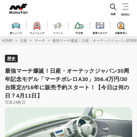
コ
ン
テ
検索
MENU
ン
ツ
へ
車ニュース
チューニング
イベント
中古車
新車カタログ
自動車求人
ス
HOME
日産
マーチ
最強マーチ爆誕！日産・オーテックジャパン30周年記
キ
ッ
プ
歴史
最強マーチ爆誕！日産・オーテックジャパン30周
年記念モデル「マーチボレロA30」356.4万円/30
台限定が16年に販売予約スタート！【今日は何の
日？4月11日】
写真24枚目