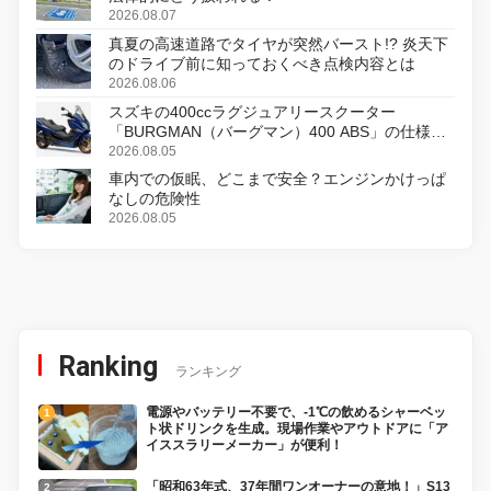
2026.08.07
真夏の高速道路でタイヤが突然バースト!? 炎天下
のドライブ前に知っておくべき点検内容とは
2026.08.06
スズキの400ccラグジュアリースクーター
「BURGMAN（バーグマン）400 ABS」の仕様を
変更し、8月18日に発売
2026.08.05
車内での仮眠、どこまで安全？エンジンかけっぱ
なしの危険性
2026.08.05
Ranking
ランキング
電源やバッテリー不要で、-1℃の飲めるシャーベッ
ト状ドリンクを生成。現場作業やアウトドアに「ア
イススラリーメーカー」が便利！
「昭和63年式、37年間ワンオーナーの意地！」S13