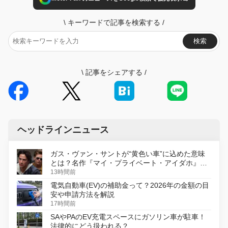
\
キーワードで記事を検索する
/
検索
\
記事をシェアする
/
ヘッドラインニュース
ガス・ヴァン・サントが“黄色い車”に込めた意味
とは？名作『マイ・プライベート・アイダホ』が
初のデジタルリマスター版で復活
13時間前
電気自動車(EV)の補助金って？2026年の金額の目
安や申請方法を解説
17時間前
SAやPAのEV充電スペースにガソリン車が駐車！
法律的にどう扱われる？