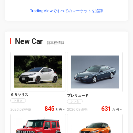
TradingViewですべてのマーケットを追跡
New Car
新車種情報
ＧＲヤリス
プレリュード
トヨタ
ホンダ
845
631
2026.08発売
万円
～
2026.08発売
万円
～