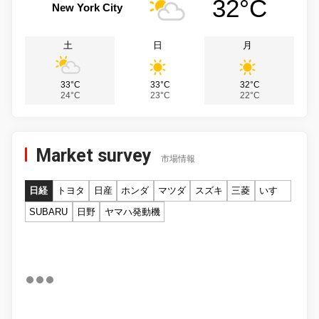
32°C
New York City
土
日
月
33°C
33°C
32°C
24°C
23°C
22°C
Market survey
市場情報
日経
トヨタ
日産
ホンダ
マツダ
スズキ
三菱
いすゞ
SUBARU
日野
ヤマハ発動機