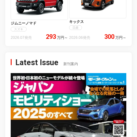
キックス
ジムニーノマド
日産
スズキ
293
300
2026.07発売
万円
～
2026.06発売
万円
～
Latest Issue
新刊案内