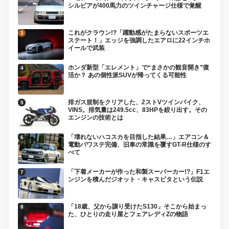
シルビアが400馬力のツインチャージ仕様で覚醒
これがクラウン!?「躍動感がたまらないスポーツエ
ステート！」エッジを強調したエアロに22インチホ
イールで武装
ホンダ新型「エレメント」で“まさかの観音開き”復
活か？ あの個性派SUVが帰ってくる可能性
排ガス規制をクリアした、2ストVツインバイク、
VINS。排気量は249.5cc、83HPを絞り出す。その
エンジンの技術とは
「壊れないハコスカを目指した結果…」エアコン＆
電動パワステ完備、旧車の常識を覆すGT-R仕様のす
べて
「下着メーカーが作った和製スーパーカー!?」F1エ
ンジンを積んだジオット・キャスピタという伝説
「18歳、父から譲り受けたS130」そこから始まっ
た、ひとりの走り屋とフェアレディZの物語