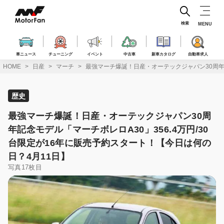
コ
ン
テ
検索
MENU
ン
ツ
へ
車ニュース
チューニング
イベント
中古車
新車カタログ
自動車求人
ス
HOME
日産
マーチ
最強マーチ爆誕！日産・オーテックジャパン30周年記
キ
ッ
プ
歴史
最強マーチ爆誕！日産・オーテックジャパン30周
年記念モデル「マーチボレロA30」356.4万円/30
台限定が16年に販売予約スタート！【今日は何の
日？4月11日】
写真17枚目