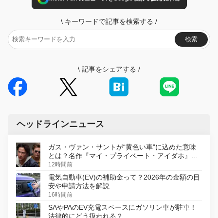
\
キーワードで記事を検索する
/
検索
\
記事をシェアする
/
ヘッドラインニュース
ガス・ヴァン・サントが“黄色い車”に込めた意味
とは？名作『マイ・プライベート・アイダホ』が
初のデジタルリマスター版で復活
12時間前
電気自動車(EV)の補助金って？2026年の金額の目
安や申請方法を解説
16時間前
SAやPAのEV充電スペースにガソリン車が駐車！
法律的にどう扱われる？