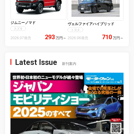
ジムニーノマド
ヴェルファイアハイブリッド
スズキ
トヨタ
293
710
2026.07発売
万円
～
2026.06発売
万円
～
Latest Issue
新刊案内