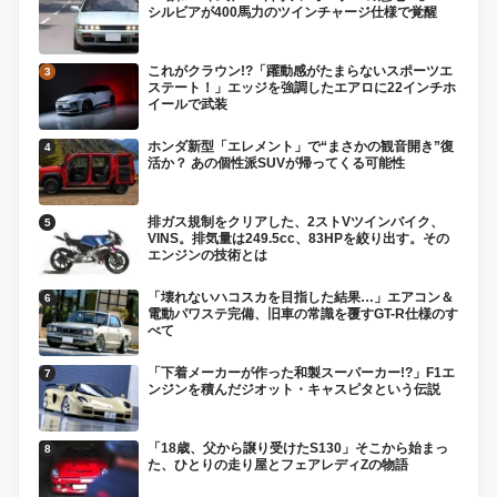
シルビアが400馬力のツインチャージ仕様で覚醒
これがクラウン!?「躍動感がたまらないスポーツエ
ステート！」エッジを強調したエアロに22インチホ
イールで武装
ホンダ新型「エレメント」で“まさかの観音開き”復
活か？ あの個性派SUVが帰ってくる可能性
排ガス規制をクリアした、2ストVツインバイク、
VINS。排気量は249.5cc、83HPを絞り出す。その
エンジンの技術とは
「壊れないハコスカを目指した結果…」エアコン＆
電動パワステ完備、旧車の常識を覆すGT-R仕様のす
べて
「下着メーカーが作った和製スーパーカー!?」F1エ
ンジンを積んだジオット・キャスピタという伝説
「18歳、父から譲り受けたS130」そこから始まっ
た、ひとりの走り屋とフェアレディZの物語