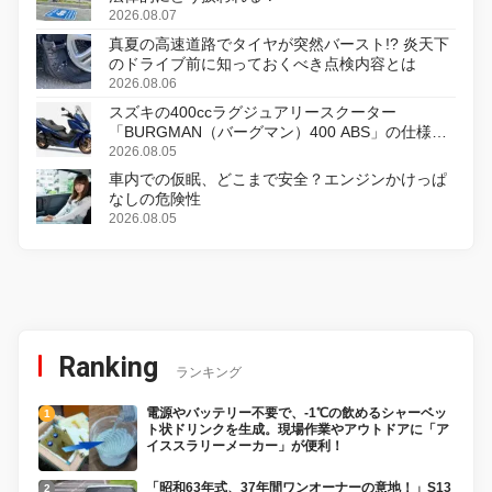
2026.08.07
真夏の高速道路でタイヤが突然バースト!? 炎天下
のドライブ前に知っておくべき点検内容とは
2026.08.06
スズキの400ccラグジュアリースクーター
「BURGMAN（バーグマン）400 ABS」の仕様を
変更し、8月18日に発売
2026.08.05
車内での仮眠、どこまで安全？エンジンかけっぱ
なしの危険性
2026.08.05
Ranking
ランキング
電源やバッテリー不要で、-1℃の飲めるシャーベッ
ト状ドリンクを生成。現場作業やアウトドアに「ア
イススラリーメーカー」が便利！
「昭和63年式、37年間ワンオーナーの意地！」S13