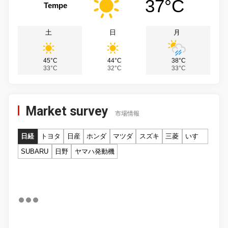
37°C
Tempe
土
日
月
45°C
44°C
38°C
33°C
32°C
33°C
Market survey
市場情報
日経
トヨタ
日産
ホンダ
マツダ
スズキ
三菱
いすゞ
SUBARU
日野
ヤマハ発動機