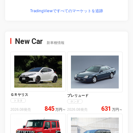
TradingViewですべてのマーケットを追跡
New Car
新車種情報
ＧＲヤリス
プレリュード
トヨタ
ホンダ
845
631
2026.08発売
万円
～
2026.08発売
万円
～