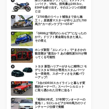
排ガス規制をクリアした、2ストVツイ
ンバイク、VINS。排気量は249.5cc、
83HPを絞り出す。そのエンジンの技術
とは
「2700発のリベット補強まで自ら施
工！」居酒屋マスターが作り上げた700
馬力“カーボンケブラーGT-R”
「GR86は“現代のシルビア”になったの
か!?」ドリフト黄金期を生きた達人、
その答え
ホンダ新型「エレメント」で“まさかの
観音開き”復活か？ あの個性派SUVが帰
ってくる可能性
トヨタ 新型ハリアーがさらに精悍に! モ
デリスタ＆TRDが専用カスタムパーツ
を一斉発売、スポーティさを大幅パワ
ーアップ!
「3台のDR30スカイラインと暮らす変
態的オーナー!?」スーパーシルエット
に取り憑かれた日常に迫る！
「昭和63年式、37年間ワンオーナーの
意地！」S13シルビアが400馬力のツイ
ンチャージ仕様で覚醒