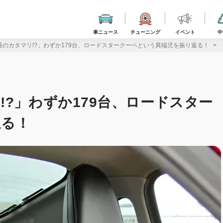
車ニュース
チューニング
イベント
中
のカタマリ!?」わずか179台、ロードスタークーペという異端児を振り返る！
?」わずか179台、ロードスター
返る！