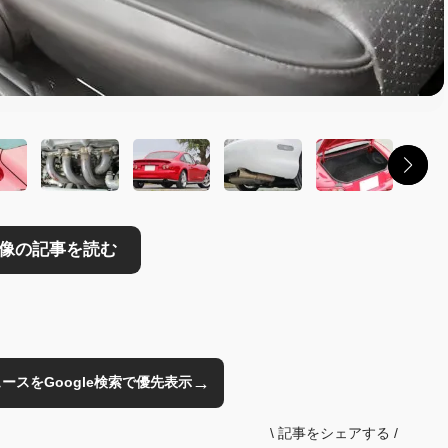
→
のニュースをGoogle検索で優先表示
\
記事をシェアする
/