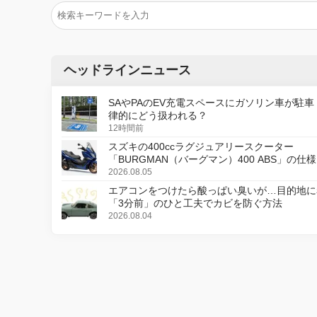
ヘッドラインニュース
SAやPAのEV充電スペースにガソリン車が駐車
律的にどう扱われる？
12時間前
スズキの400ccラグジュアリースクーター
「BURGMAN（バーグマン）400 ABS」の仕
更し、8月18日に発売
2026.08.05
エアコンをつけたら酸っぱい臭いが…目的地に
「3分前」のひと工夫でカビを防ぐ方法
2026.08.04