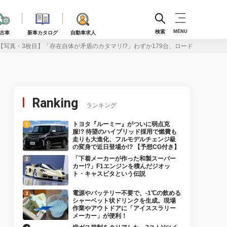
検索
MENU
古車
新車カタログ
自動車求人
【写真・3枚目】「存在自体が矛盾のカタマリ!?」わずか179台、ロードスターク
Ranking
ランキング
トヨタ『ルーミー』がついに弱点克
服!? 待望のハイブリッド採用で燃費も
走りも大進化、フルモデルチェンジ級
の変身で近日登場か!? 【予想CG付き】
「下着メーカーが作った和製スーパー
カー!?」F1エンジンを積んだジオッ
ト・キャスピタという伝説
電源やバッテリー不要で、-1℃の飲める
シャーベット状ドリンクを生成。現場
作業やアウトドアに「アイススラリー
メーカー」が便利！