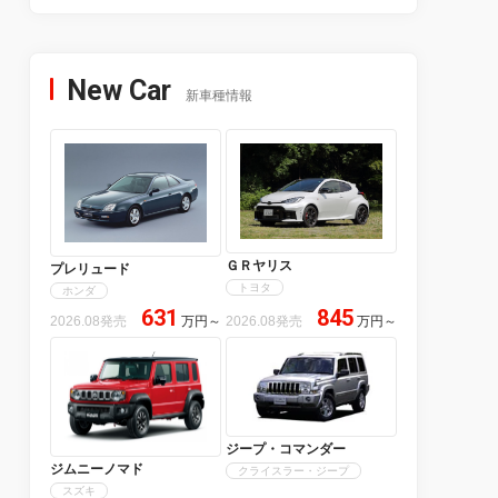
New Car
新車種情報
ＧＲヤリス
プレリュード
トヨタ
ホンダ
631
845
2026.08発売
万円
～
2026.08発売
万円
～
ジープ・コマンダー
ジムニーノマド
クライスラー・ジープ
スズキ