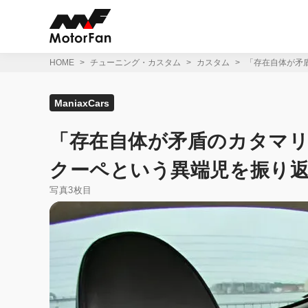
コ
ン
テ
ン
ツ
HOME
チューニング・カスタム
カスタム
「存在自体が矛盾
へ
ス
キ
ManiaxCars
ッ
プ
「存在自体が矛盾のカタマリ!
クーペという異端児を振り
写真3枚目