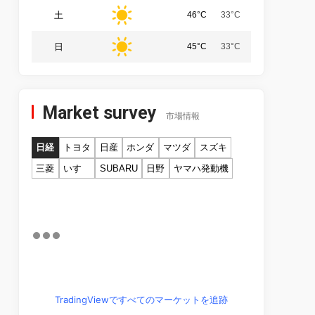
土
46°C
33°C
日
45°C
33°C
Market survey
市場情報
日経
トヨタ
日産
ホンダ
マツダ
スズキ
三菱
いすゞ
SUBARU
日野
ヤマハ発動機
TradingViewですべてのマーケットを追跡