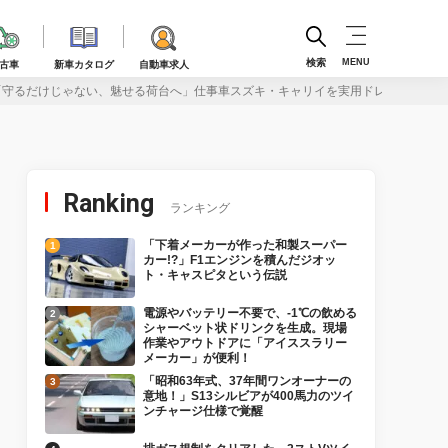
検索
MENU
古車
新車カタログ
自動車求人
「守るだけじゃない、魅せる荷台へ」仕事車スズキ・キャリイを実用ドレスアップ！
Ranking
ランキング
「下着メーカーが作った和製スーパー
カー!?」F1エンジンを積んだジオッ
ト・キャスピタという伝説
電源やバッテリー不要で、-1℃の飲める
シャーベット状ドリンクを生成。現場
作業やアウトドアに「アイススラリー
メーカー」が便利！
「昭和63年式、37年間ワンオーナーの
意地！」S13シルビアが400馬力のツイ
ンチャージ仕様で覚醒