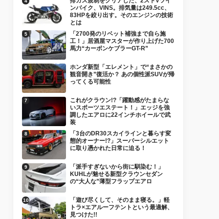
排ガス規制をクリアした、2ストVツイ
ンバイク、VINS。排気量は249.5cc、
83HPを絞り出す。そのエンジンの技術
とは
「2700発のリベット補強まで自ら施
工！」居酒屋マスターが作り上げた700
馬力“カーボンケブラーGT-R”
ホンダ新型「エレメント」で“まさかの
観音開き”復活か？ あの個性派SUVが帰
ってくる可能性
これがクラウン!?「躍動感がたまらな
いスポーツエステート！」エッジを強
調したエアロに22インチホイールで武
装
「3台のDR30スカイラインと暮らす変
態的オーナー!?」スーパーシルエット
に取り憑かれた日常に迫る！
「派手すぎないから街に馴染む！」
KUHLが魅せる新型クラウンセダン
の“大人な”薄型フラップエアロ
「遊び尽くして、そのまま寝る。」軽
トラ×エアルーフテントという最適解、
見つけた!!