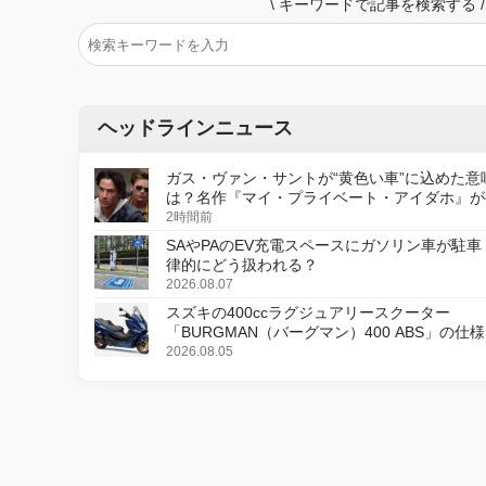
\
キーワードで記事を検索する
/
ヘッドラインニュース
ガス・ヴァン・サントが“黄色い車”に込めた意
は？名作『マイ・プライベート・アイダホ』が
デジタルリマスター版で復活
2時間前
SAやPAのEV充電スペースにガソリン車が駐車
律的にどう扱われる？
2026.08.07
スズキの400ccラグジュアリースクーター
「BURGMAN（バーグマン）400 ABS」の仕
更し、8月18日に発売
2026.08.05