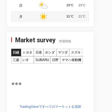
日
33°C
23°C
月
31°C
21°C
Market survey
市場情報
日経
トヨタ
日産
ホンダ
マツダ
スズキ
三菱
いすゞ
SUBARU
日野
ヤマハ発動機
TradingViewですべてのマーケットを追跡