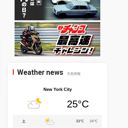
Weather news
天気情報
New York City
25°C
土
33°C
24°C