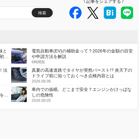
\
記事をシェアする
/
検索
味と
電気自動車(EV)の補助金って？2026年の金額の目安
初の
や申請方法を解説
6時間前
！法
真夏の高速道路でタイヤが突然バースト!? 炎天下の
ドライブ前に知っておくべき点検内容とは
2026.08.06
車内での仮眠、どこまで安全？エンジンかけっぱな
様を変
しの危険性
2026.08.05