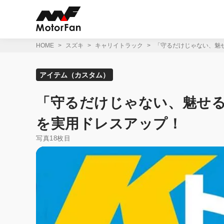
コ
ン
テ
ン
ツ
HOME
スズキ
キャリイトラック
「守るだけじゃない、魅
へ
ス
キ
アイテム（カスタム）
ッ
プ
「守るだけじゃない、魅せ
を実用ドレスアップ！
写真18枚目