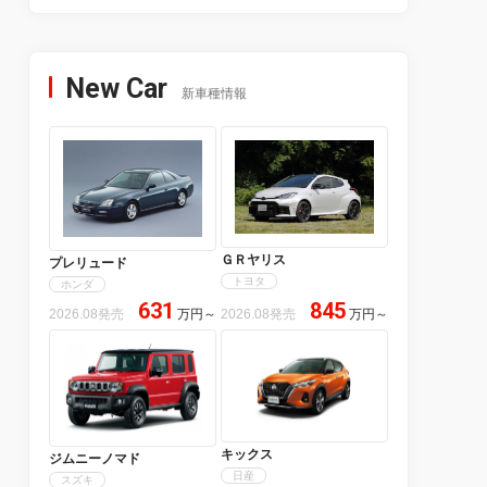
New Car
新車種情報
ＧＲヤリス
プレリュード
トヨタ
ホンダ
631
845
2026.08発売
万円
～
2026.08発売
万円
～
キックス
ジムニーノマド
日産
スズキ