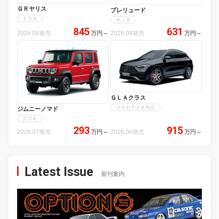
ＧＲヤリス
プレリュード
トヨタ
ホンダ
845
631
2026.08発売
万円
～
2026.08発売
万円
～
ＧＬＡクラス
メルセデスＡＭＧ
ジムニーノマド
スズキ
293
915
2026.07発売
万円
～
2026.06発売
万円
～
Latest Issue
新刊案内