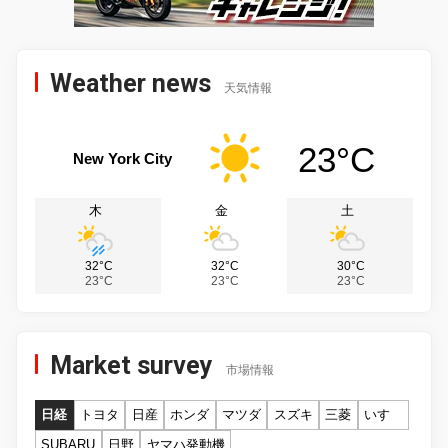
Weather news
天気情報
23°C
New York City
木
金
土
32°C
32°C
30°C
23°C
23°C
23°C
Market survey
市場情報
日経
トヨタ
日産
ホンダ
マツダ
スズキ
三菱
いすゞ
SUBARU
日野
ヤマハ発動機