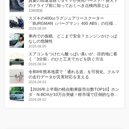
真夏の高速道路でタイヤが突然バースト!? 炎天下
のドライブ前に知っておくべき点検内容とは
10時間前
スズキの400ccラグジュアリースクーター
「BURGMAN（バーグマン）400 ABS」の仕様を
変更し、8月18日に発売
2026.08.05
車内での仮眠、どこまで安全？エンジンかけっぱ
なしの危険性
2026.08.05
エアコンをつけたら酸っぱい臭いが…目的地に着
く「3分前」のひと工夫でカビを防ぐ方法
2026.08.04
令和8年熊本地震で「通れる道」を可視化、クルマ
の走行データが災害対応を支える
2026.08.03
【2026年上半期の軽自動車販売台数TOP10】ホン
ダ・N-BOXが10万台突破！軽市場で圧倒的な存在
感
2026.08.02