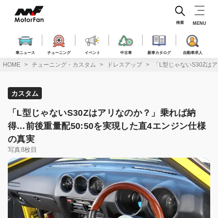
コ
ン
テ
検索
MENU
ン
ツ
へ
車ニュース
チューニング
イベント
中古車
新車カタログ
自動車求人
ス
HOME
チューニング・カスタム
ドレスアップ
「L型じゃないS30Zは
キ
ッ
プ
カスタム
「L型じゃないS30Zはアリなのか？」乗れば納
得…前後重量配50:50を実現した直4エンジン仕様
の真実
写真8枚目