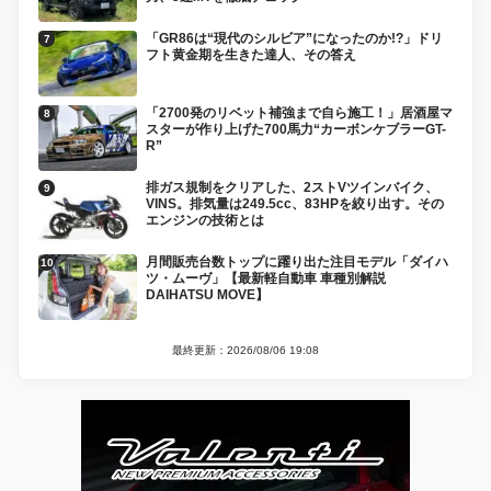
「GR86は“現代のシルビア”になったのか!?」ドリ
フト黄金期を生きた達人、その答え
「2700発のリベット補強まで自ら施工！」居酒屋マ
スターが作り上げた700馬力“カーボンケブラーGT-
R”
排ガス規制をクリアした、2ストVツインバイク、
VINS。排気量は249.5cc、83HPを絞り出す。その
エンジンの技術とは
月間販売台数トップに躍り出た注目モデル「ダイハ
ツ・ムーヴ」【最新軽自動車 車種別解説
DAIHATSU MOVE】
最終更新：2026/08/06 19:08