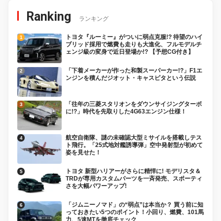
Ranking
ランキング
トヨタ『ルーミー』がついに弱点克服!? 待望のハイ
ブリッド採用で燃費も走りも大進化、フルモデルチ
ェンジ級の変身で近日登場か!? 【予想CG付き】
「下着メーカーが作った和製スーパーカー!?」F1エ
ンジンを積んだジオット・キャスピタという伝説
「往年の三菱スタリオンをダウンサイジングターボ
に!?」時代を先取りした4G63エンジン仕様！
航空自衛隊、謎の未確認大型ミサイルを搭載しテス
ト飛行。「25式地対艦誘導弾」空中発射型が初めて
姿を見せた！
トヨタ 新型ハリアーがさらに精悍に! モデリスタ＆
TRDが専用カスタムパーツを一斉発売、スポーティ
さを大幅パワーアップ!
「ジムニーノマド」の“弱点”は本当か？ 買う前に知
っておきたい5つのポイント！小回り、燃費、101馬
力、5速MTを徹底チェック