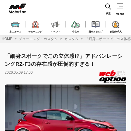
コ
ン
テ
検索
MENU
ン
ツ
へ
車ニュース
チューニング
イベント
中古車
新車カタログ
自動車求人
ス
HOME
チューニング・カスタム
カスタム
「細身スポークでこの立体感!
キ
ッ
プ
「細身スポークでこの立体感!?」アドバンレーシ
ングRZ-F3の存在感が圧倒的すぎる！
2026.05.09 17:00