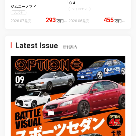
Ｃ４
ジムニーノマド
シトロエン
スズキ
293
455
2026.07発売
万円
～
2026.06発売
万円
～
Latest Issue
新刊案内