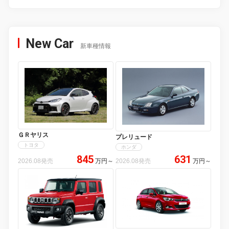
New Car
新車種情報
ＧＲヤリス
プレリュード
トヨタ
ホンダ
845
631
2026.08発売
万円
～
2026.08発売
万円
～