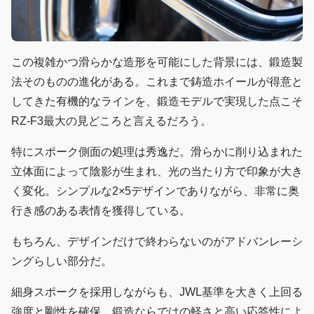
この複雑かつ滑らかな造形を可能にした背景には、鍛造製
法そのものの進化がある。これまで鋳造ホイールが得意と
してきた有機的なラインを、鍛造モデルで実現した点こそ
RZ-F3最大の見どころと言えるだろう。
特にスポーク側面の処理は秀逸だ。滑らかに削り込まれた
立体面によって陰影が生まれ、光の当たり方で印象が大き
く変化。シンプルな2×5デザインでありながら、非常に奥
行き感のある表情を獲得している。
もちろん、デザインだけで終わらないのがアドバンレーシ
ングらしい部分だ。
細身スポークを採用しながらも、JWL基準を大きく上回る
強度と剛性を確保。鍛造ならではの軽さと高い応答性によ