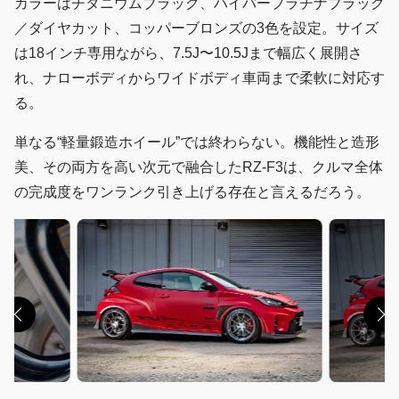
カラーはチタニウムブラック、ハイパープラチナブラック
／ダイヤカット、コッパーブロンズの3色を設定。サイズ
は18インチ専用ながら、7.5J〜10.5Jまで幅広く展開さ
れ、ナローボディからワイドボディ車両まで柔軟に対応す
る。
単なる“軽量鍛造ホイール”では終わらない。機能性と造形
美、その両方を高い次元で融合したRZ-F3は、クルマ全体
の完成度をワンランク引き上げる存在と言えるだろう。