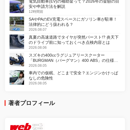
電気自動車(EV)の補助金って？2026年の金額の目
安や申請方法を解説
12時間前
SAやPAのEV充電スペースにガソリン車が駐車！
法律的にどう扱われる？
2026.08.07
真夏の高速道路でタイヤが突然バースト!? 炎天下
のドライブ前に知っておくべき点検内容とは
2026.08.06
スズキの400ccラグジュアリースクーター
「BURGMAN（バーグマン）400 ABS」の仕様を
変更し、8月18日に発売
2026.08.05
車内での仮眠、どこまで安全？エンジンかけっぱ
なしの危険性
2026.08.05
著者プロフィール