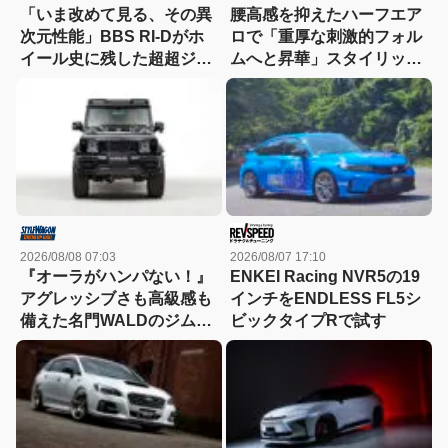
「いま改めて見る、その異
腰高感を抑えたハーフエア
次元性能」BBS RI-Dがホ
ロで「重厚な刺激的フォル
イール史に残した超超ジュ
ムへと昇華」スタイリッシ
ラルミンの衝撃
ュなエステートを構築
2026/08/08 07:03
2026/08/07 17:10
『オーラがハンパない！』
ENKEI Racing NVR5の19
アグレッシブさも高級感も
インチをENDLESS FL5シ
備えた名門WALDのジムニ
ビックタイプRで試す
ーノマド用ボディキット