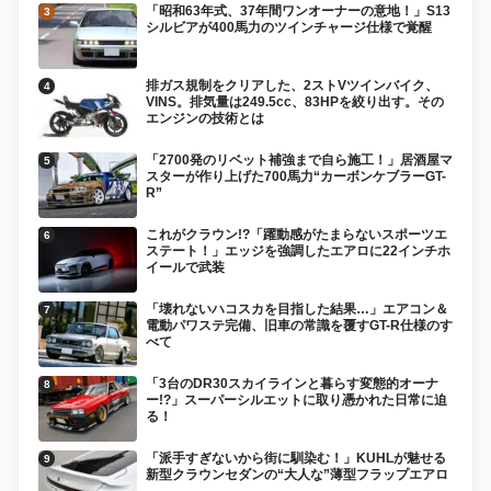
「昭和63年式、37年間ワンオーナーの意地！」S13
シルビアが400馬力のツインチャージ仕様で覚醒
排ガス規制をクリアした、2ストVツインバイク、
VINS。排気量は249.5cc、83HPを絞り出す。その
エンジンの技術とは
「2700発のリベット補強まで自ら施工！」居酒屋マ
スターが作り上げた700馬力“カーボンケブラーGT-
R”
これがクラウン!?「躍動感がたまらないスポーツエ
ステート！」エッジを強調したエアロに22インチホ
イールで武装
「壊れないハコスカを目指した結果…」エアコン＆
電動パワステ完備、旧車の常識を覆すGT-R仕様のす
べて
「3台のDR30スカイラインと暮らす変態的オーナ
ー!?」スーパーシルエットに取り憑かれた日常に迫
る！
「派手すぎないから街に馴染む！」KUHLが魅せる
新型クラウンセダンの“大人な”薄型フラップエアロ