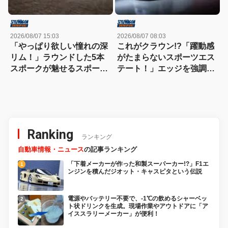
2026/08/07 15:03
2026/08/07 08:03
「やっぱり欲しい憧れの深
これがクラウン!?「躍動感
リム！」ラウンドした5本
がたまらないスポーツエス
スポークが魅せるスポーツ
テート！」エッジを強調し
コンケイブを履いてみた
たエアロに22インチホイー
い！
ルで武装
Ranking
ランキング
自動車情報・ニュース
の記事ランキング
「下着メーカーが作った和製スーパーカー!?」F1エ
ンジンを積んだジオット・キャスピタという伝説
電源やバッテリー不要で、-1℃の飲めるシャーベッ
ト状ドリンクを生成。現場作業やアウトドアに「ア
イススラリーメーカー」が便利！