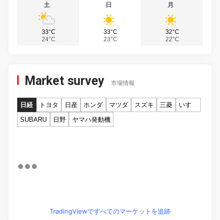
土
日
月
33°C
33°C
32°C
24°C
23°C
22°C
Market survey
市場情報
日経
トヨタ
日産
ホンダ
マツダ
スズキ
三菱
いすゞ
SUBARU
日野
ヤマハ発動機
TradingViewですべてのマーケットを追跡