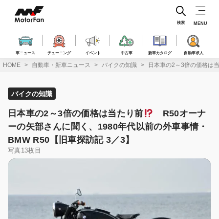
コ
ン
テ
検索
MENU
ン
ツ
へ
車ニュース
チューニング
イベント
中古車
新車カタログ
自動車求人
ス
HOME
自動車・新車ニュース
バイクの知識
日本車の2～3倍の価格は
キ
ッ
プ
バイクの知識
日本車の2～3倍の価格は当たり前
R50オーナ
ーの矢部さんに聞く、1980年代以前の外車事情・
BMW R50【旧車探訪記 3／3】
写真13枚目