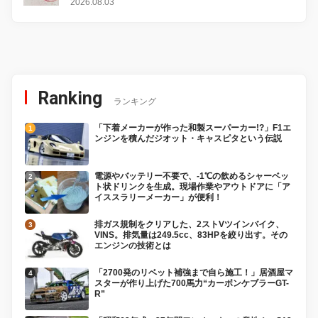
2026.08.03
Ranking
ランキング
「下着メーカーが作った和製スーパーカー!?」F1エ
ンジンを積んだジオット・キャスピタという伝説
電源やバッテリー不要で、-1℃の飲めるシャーベッ
ト状ドリンクを生成。現場作業やアウトドアに「ア
イススラリーメーカー」が便利！
排ガス規制をクリアした、2ストVツインバイク、
VINS。排気量は249.5cc、83HPを絞り出す。その
エンジンの技術とは
「2700発のリベット補強まで自ら施工！」居酒屋マ
スターが作り上げた700馬力“カーボンケブラーGT-
R”