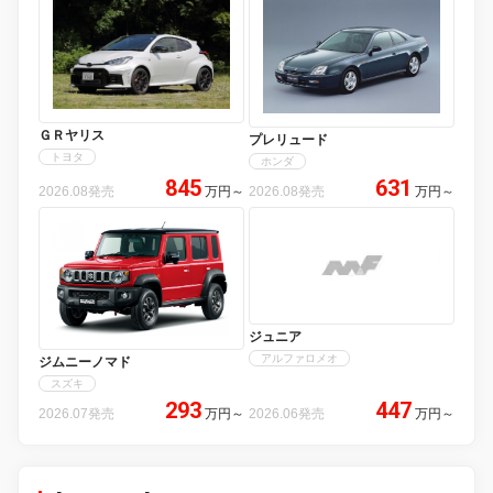
ＧＲヤリス
プレリュード
トヨタ
ホンダ
845
631
2026.08発売
万円
～
2026.08発売
万円
～
ジュニア
アルファロメオ
ジムニーノマド
スズキ
293
447
2026.07発売
万円
～
2026.06発売
万円
～