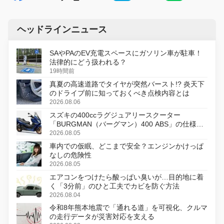
ヘッドラインニュース
SAやPAのEV充電スペースにガソリン車が駐車！
法律的にどう扱われる？
19時間前
真夏の高速道路でタイヤが突然バースト!? 炎天下
のドライブ前に知っておくべき点検内容とは
2026.08.06
スズキの400ccラグジュアリースクーター
「BURGMAN（バーグマン）400 ABS」の仕様を
変更し、8月18日に発売
2026.08.05
車内での仮眠、どこまで安全？エンジンかけっぱ
なしの危険性
2026.08.05
エアコンをつけたら酸っぱい臭いが…目的地に着
く「3分前」のひと工夫でカビを防ぐ方法
2026.08.04
令和8年熊本地震で「通れる道」を可視化、クルマ
の走行データが災害対応を支える