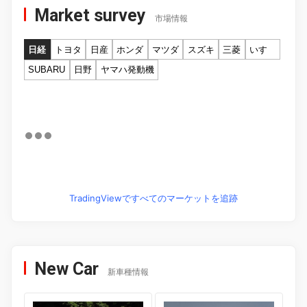
Market survey
市場情報
日経
トヨタ
日産
ホンダ
マツダ
スズキ
三菱
いすゞ
SUBARU
日野
ヤマハ発動機
TradingViewですべてのマーケットを追跡
New Car
新車種情報