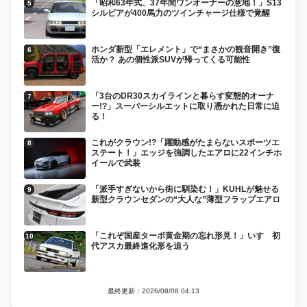
「昭和63年式、37年間ワンオーナーの意地！」S13
シルビアが400馬力のツインチャージ仕様で覚醒
ホンダ新型「エレメント」で“まさかの観音開き”復
活か？ あの個性派SUVが帰ってくる可能性
「3台のDR30スカイラインと暮らす変態的オーナ
ー!?」スーパーシルエットに取り憑かれた日常に迫
る！
これがクラウン!?「躍動感がたまらないスポーツエ
ステート！」エッジを強調したエアロに22インチホ
イールで武装
「派手すぎないから街に馴染む！」KUHLが魅せる
新型クラウンセダンの“大人な”薄型フラップエアロ
「これぞ国産ターボ黄金期の忘れ形見！」いすゞ初
代アスカ最終進化形を追う
最終更新：2026/08/08 04:13