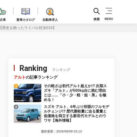
検索
MENU
古車
新車カタログ
自動車求人
【歴史を飾ったライバル対決016】
Ranking
ランキング
アルト
の記事ランキング
その軽さは初代アルト超えか!? 次期ス
ズキ「アルト」が500kg台に挑む理由
とは……「小・少・軽・短・美」を極
める！
スズキ アルト、6年ぶり待望のフルモデ
ルチェンジ!? 歴代最軽量に迫る重量と
低価格を両立する新世代モデルとのウ
ワサ【海外情報】
最終更新：2026/08/08 02:12