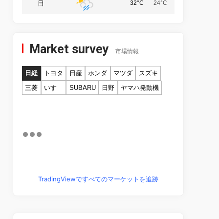
日
32°C
24°C
Market survey
市場情報
日経
トヨタ
日産
ホンダ
マツダ
スズキ
三菱
いすゞ
SUBARU
日野
ヤマハ発動機
TradingViewですべてのマーケットを追跡