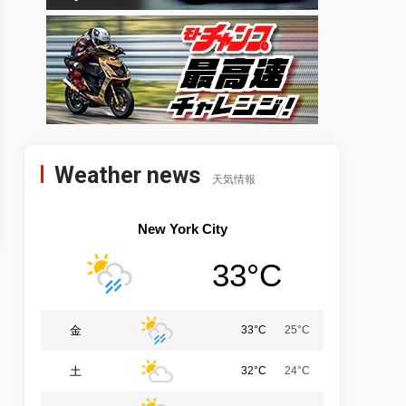
Weather news
天気情報
New York City
33°C
金
33°C
25°C
土
32°C
24°C