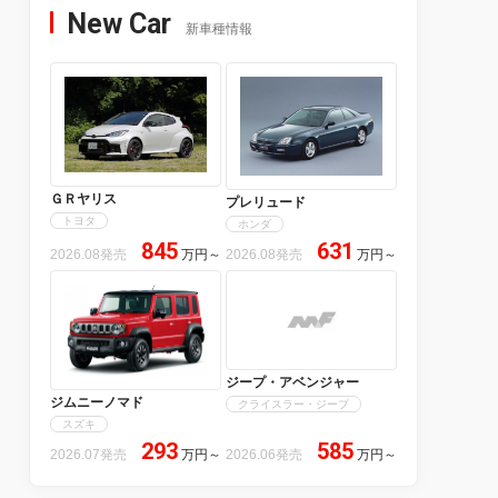
New Car
新車種情報
ＧＲヤリス
プレリュード
トヨタ
ホンダ
845
631
2026.08発売
万円
～
2026.08発売
万円
～
ジープ・アベンジャー
ジムニーノマド
クライスラー・ジープ
スズキ
293
585
2026.07発売
万円
～
2026.06発売
万円
～