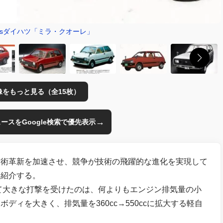
vsダイハツ「ミラ・クオーレ」
像をもっと見る（全15枚）
→
のニュースをGoogle検索で優先表示
技術革新を加速させ、競争が技術の飛躍的な進化を実現して
て紹介する。
って大きな打撃を受けたのは、何よりもエンジン排気量の小
ィを大きく、排気量を360cc→550ccに拡大する軽自