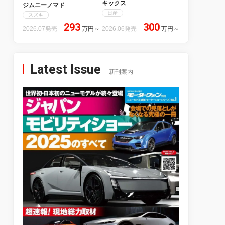
キックス
ジムニーノマド
日産
スズキ
293
300
2026.07発売
万円
～
2026.06発売
万円
～
Latest Issue
新刊案内