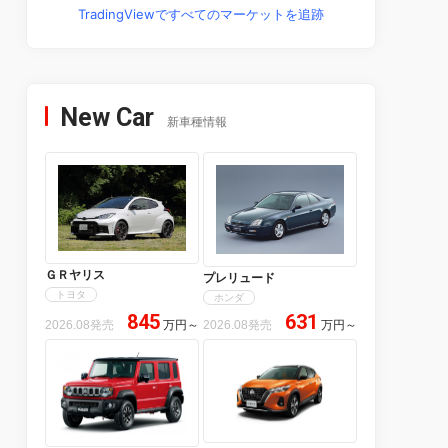
TradingViewですべてのマーケットを追跡
New Car
新車種情報
ＧＲヤリス
プレリュード
トヨタ
ホンダ
845
631
2026.08発売
万円
～
2026.08発売
万円
～