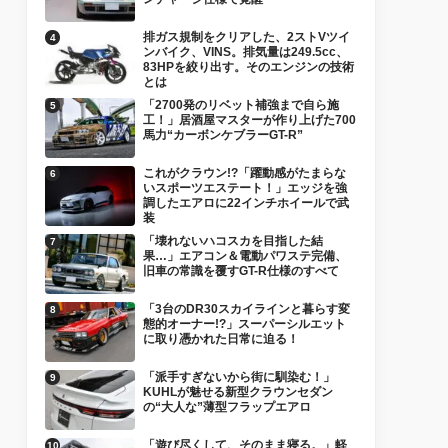
排ガス規制をクリアした、2ストVツイ
ンバイク、VINS。排気量は249.5cc、
83HPを絞り出す。そのエンジンの技術
とは
「2700発のリベット補強まで自ら施
工！」居酒屋マスターが作り上げた700
馬力“カーボンケブラーGT-R”
これがクラウン!?「躍動感がたまらな
いスポーツエステート！」エッジを強
調したエアロに22インチホイールで武
装
「壊れないハコスカを目指した結
果…」エアコン＆電動パワステ完備、
旧車の常識を覆すGT-R仕様のすべて
「3台のDR30スカイラインと暮らす変
態的オーナー!?」スーパーシルエット
に取り憑かれた日常に迫る！
「派手すぎないから街に馴染む！」
KUHLが魅せる新型クラウンセダン
の“大人な”薄型フラップエアロ
「遊び尽くして、そのまま寝る。」軽