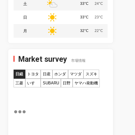
土
33°C
24°C
日
33°C
23°C
月
32°C
22°C
Market survey
市場情報
日経
トヨタ
日産
ホンダ
マツダ
スズキ
三菱
いすゞ
SUBARU
日野
ヤマハ発動機