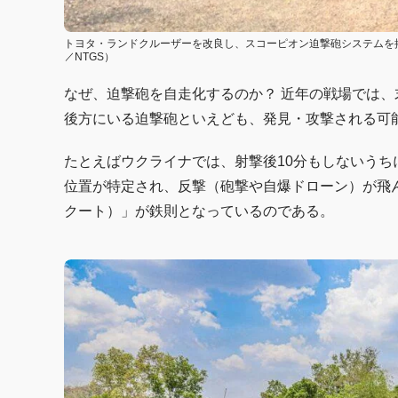
トヨタ・ランドクルーザーを改良し、スコーピオン迫撃砲システムを
／NTGS）
なぜ、迫撃砲を自走化するのか？ 近年の戦場では
後方にいる迫撃砲といえども、発見・攻撃される可
たとえばウクライナでは、射撃後10分もしないう
位置が特定され、反撃（砲撃や自爆ドローン）が飛
クート）」が鉄則となっているのである。