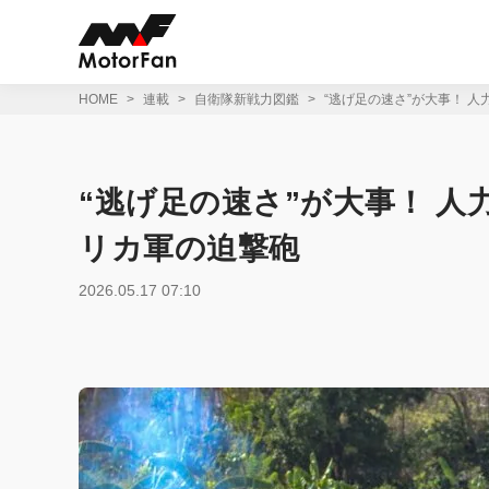
コ
ン
テ
ン
ツ
HOME
連載
自衛隊新戦力図鑑
“逃げ足の速さ”が大事！ 
へ
ス
キ
ッ
“逃げ足の速さ”が大事！ 
プ
リカ軍の迫撃砲
2026.05.17 07:10