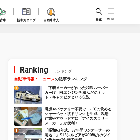
検索
MENU
古車
新車カタログ
自動車求人
Ranking
ランキング
自動車情報・ニュース
の記事ランキング
「下着メーカーが作った和製スーパー
カー!?」F1エンジンを積んだジオッ
ト・キャスピタという伝説
電源やバッテリー不要で、-1℃の飲める
シャーベット状ドリンクを生成。現場
作業やアウトドアに「アイススラリー
メーカー」が便利！
「昭和63年式、37年間ワンオーナーの
意地！」S13シルビアが400馬力のツイ
ンチャージ仕様で覚醒