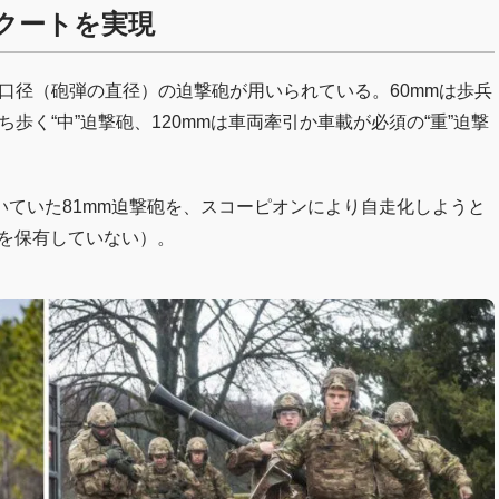
クートを実現
つの口径（砲弾の直径）の迫撃砲が用いられている。60mmは歩兵
ち歩く“中”迫撃砲、120mmは車両牽引か車載が必須の“重”迫撃
ていた81mm迫撃砲を、スコーピオンにより自走化しようと
砲を保有していない）。