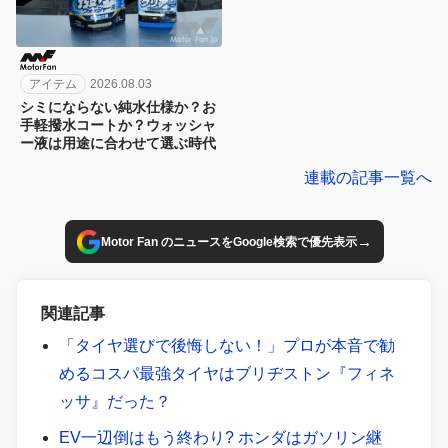
アイテム
2026.08.03
シミにならない純水仕様か？お
手軽撥水コートか？ウォッシャ
ー液は用途に合わせて選ぶ時代
連載の記事一覧へ
→
Motor Fan のニュースをGoogle検索で優先表示
関連記事
「タイヤ選びで後悔しない！」プロが本音で勧
めるコスパ最強タイヤはブリヂストン『フィネ
ッサ』だった？
EV一辺倒はもう終わり? ホンダはガソリン継