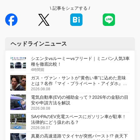
\
記事をシェアする
/
ヘッドラインニュース
シエンタvsルーミーvsフリード｜ミニバン人気3車
種を徹底比較！
4時間前
ガス・ヴァン・サントが“黄色い車”に込めた意味
とは？名作『マイ・プライベート・アイダホ』が
初のデジタルリマスター版で復活
2026.08.08
電気自動車(EV)の補助金って？2026年の金額の目
安や申請方法を解説
2026.08.08
SAやPAのEV充電スペースにガソリン車が駐車！
法律的にどう扱われる？
2026.08.07
真夏の高速道路でタイヤが突然バースト!? 炎天下