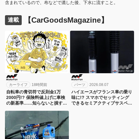
含まれているので、布などで漉した後、下水に流すこと。
【CarGoodsMagazine】
連載
カーライフ
18時間前
パーツ
2026.08.07
自転車の青切符で反則金1万
ハイエースがフランス車の乗り
2000円!? 保険料値上げに車検
味に!? スマホでセッティング
の新基準……知らないと損す
できるセミアクティブサスペン
る！カーライフの新常識総まと
ション！カヤバ『ActRide』が
め
凄い