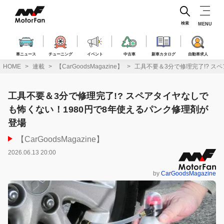
コ
ン
テ
検索
MENU
ン
ツ
へ
車ニュース
チューニング
イベント
中古車
新車カタログ
自動車求人
ス
HOME
連載
【CarGoodsMagazine】
工具不要＆3分で修理完了!? ス
キ
ッ
プ
工具不要＆3分で修理完了!? スペアタイヤなしで
も怖くない！1980円で8年使えるパンク修理剤が
登場
【CarGoodsMagazine】
2026.06.13 20:00
by
CarGoodsMagazine