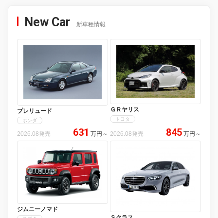
New Car
新車種情報
ＧＲヤリス
プレリュード
トヨタ
ホンダ
631
845
2026.08発売
万円
～
2026.08発売
万円
～
ジムニーノマド
Ｓクラス