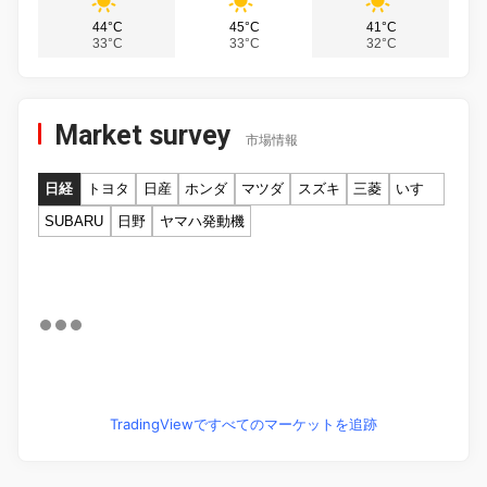
44°C
45°C
41°C
33°C
33°C
32°C
Market survey
市場情報
日経
トヨタ
日産
ホンダ
マツダ
スズキ
三菱
いすゞ
SUBARU
日野
ヤマハ発動機
TradingViewですべてのマーケットを追跡