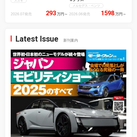
スズキ
メルセデス・ベンツ
293
1598
2026.07発売
万円
～
2026.06発売
万円
～
Latest Issue
新刊案内