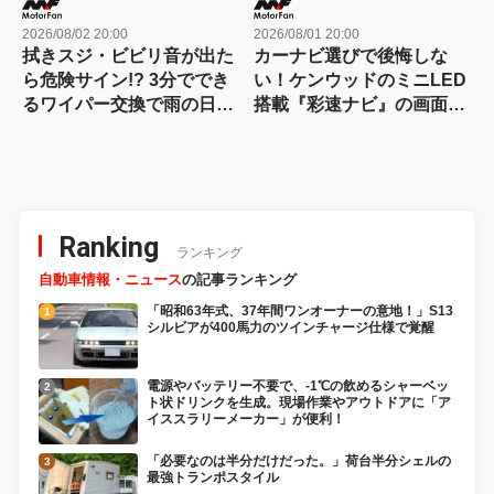
2026/08/02 20:00
2026/08/01 20:00
拭きスジ・ビビリ音が出た
カーナビ選びで後悔しな
ら危険サイン!? 3分ででき
い！ケンウッドのミニLED
るワイパー交換で雨の日の
搭載『彩速ナビ』の画面の
視界が激変！
良さは店頭で一目瞭然？
Ranking
ランキング
自動車情報・ニュース
の記事ランキング
「昭和63年式、37年間ワンオーナーの意地！」S13
シルビアが400馬力のツインチャージ仕様で覚醒
電源やバッテリー不要で、-1℃の飲めるシャーベッ
ト状ドリンクを生成。現場作業やアウトドアに「ア
イススラリーメーカー」が便利！
「必要なのは半分だけだった。」荷台半分シェルの
最強トランポスタイル