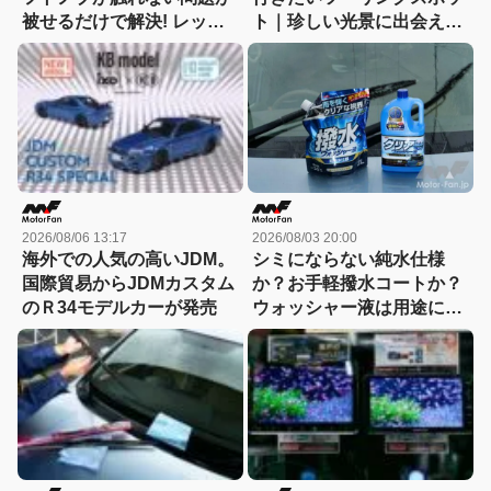
被せるだけで解決! レッツ
ト｜珍しい光景に出会える
ォのシリコンカバーが夏も
「チャツボミゴケ公園」
冬も快適すぎる! 【CAR
MONO図鑑】
2026/08/06 13:17
2026/08/03 20:00
海外での人気の高いJDM。
シミにならない純水仕様
国際貿易からJDMカスタム
か？お手軽撥水コートか？
のＲ34モデルカーが発売
ウォッシャー液は用途に合
わせて選ぶ時代