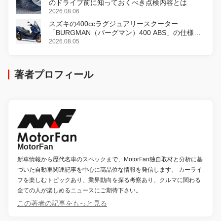
のドライブ前に知っておくべき点検内容とは
2026.08.06
スズキの400ccラグジュアリースクーター
「BURGMAN（バーグマン）400 ABS」の仕様を
変更し、8月18日に発売
2026.08.05
著者プロフィール
MotorFan
新車情報から歴代名車のスペックまで、MotorFan独自取材と分析に基
づいた自動車関連記事を中心に高品位な情報を発信します。 カーライ
フを楽しむトピックあり、業界動向を探る考察あり、クルマに関わる
全ての人が楽しめるニュースにご期待下さい。
この著者の記事をもっと見る