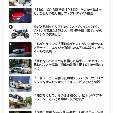
「18歳、父から譲り受けたS130」そこから始まっ
た、ひとりの走り屋とフェアレディZの物語
排ガス規制をクリアした、2ストVツインバイク、
VINS。排気量は249.5cc、83HPを絞り出す。その
エンジンの技術とは
これがクラウン!?「躍動感がたまらないスポーツエ
ステート！」エッジを強調したエアロに22インチホ
イールで武装
「壊れないハコスカを目指した結果…」エアコン＆
電動パワステ完備、旧車の常識を覆すGT-R仕様のす
べて
「下着メーカーが作った和製スーパーカー!?」F1エ
ンジンを積んだジオット・キャスピタという伝説
「遊び尽くして、そのまま寝る。」軽トラ×エアル
ーフテントという最適解、見つけた!!
「内装は昭和のキャバレー風!?」2.0LV6スーパーチ